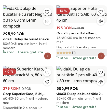
-10 %
195 RON
217 RON
Corp Superior Hota Karo,
295,99 RON
45×60×30 cm, în stil modern,
Antracit/Alb, 60 x 30 x 45 cm
vidaXL Dulap de bucătărie cu
mat
80×30×31 cm, din lemn, în stil
raft Negru 30 x 31 x 80 cm Lemn
Disponibil în 2 e-shop-uri
modern
compozit
În stoc
Livrare gratuită
(1)
În stoc
Livrare gratuită
-10 %
279 RON
556,99 RON
310 RON
Corp Superior Karo, 2 Usi,
vidaXL Dulap de bucătărie 2
60×80×30 cm, în stil modern,
80×40×31 cm, din lemn, în stil
Antracit/Alb, 80 x 30 x 60 cm
pcs Alb 40 x 31 x 80 cm Lemn
mat
modern
compozit
În stoc
Livrare gratuită
Disponibil în 2 e-shop-uri