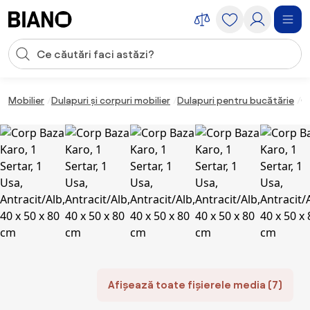
Sari peste navigare, accesează conținutul
Introducerea căutării
Sari peste conținut, mergi la subsol
Mobilier
Dulapuri și corpuri mobilier
Dulapuri pentru bucătărie
Co
Afișează toate fișierele media (7)