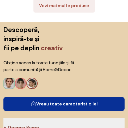
Vezi mai multe produse
Sari peste subsol, revino la începutul paginii
Descoperă,
inspiră-te și
fii pe deplin
creativ
Obține acces la toate funcțiile și fii
parte a comunității Home&Decor.
Vreau toate caracteristicile!
Despre Biano