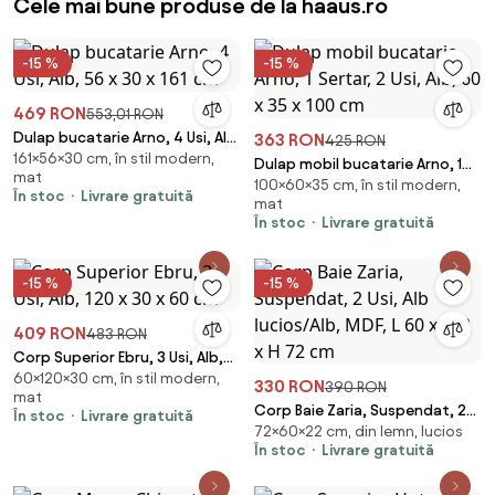
Cele mai bune produse de la haaus.ro
-15 %
-15 %
469 RON
553,01 RON
Dulap bucatarie Arno, 4 Usi, Alb,
363 RON
425 RON
161×56×30 cm, în stil modern,
56 x 30 x 161 cm
Dulap mobil bucatarie Arno, 1
mat
100×60×35 cm, în stil modern,
Sertar, 2 Usi, Alb, 60 x 35 x 100
În stoc
Livrare gratuită
mat
cm
În stoc
Livrare gratuită
-15 %
-15 %
409 RON
483 RON
Corp Superior Ebru, 3 Usi, Alb,
60×120×30 cm, în stil modern,
120 x 30 x 60 cm
330 RON
390 RON
mat
Corp Baie Zaria, Suspendat, 2
În stoc
Livrare gratuită
72×60×22 cm, din lemn, lucios
Usi, Alb lucios/Alb, MDF, L 60 x l
În stoc
Livrare gratuită
22 x H 72 cm