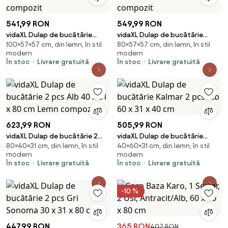
541,99 RON
549,99 RON
vidaXL Dulap de bucătărie
vidaXL Dulap de bucătărie
100×57×57 cm, din lemn, în stil
80×57×57 cm, din lemn, în stil
Kalmar Negru 57 x 57 x 100 cm
Kalmar Negru 57 x 57 x 80 cm
modern
modern
Lemn compozit
Lemn compozit
În stoc
Livrare gratuită
În stoc
Livrare gratuită
623,99 RON
505,99 RON
vidaXL Dulap de bucătărie 2
vidaXL Dulap de bucătărie
80×40×31 cm, din lemn, în stil
40×60×31 cm, din lemn, în stil
pcs Alb 40 x 31 x 80 cm Lemn
Kalmar 2 pcs Alb 60 x 31 x 40 cm
modern
modern
compozit
În stoc
Livrare gratuită
În stoc
Livrare gratuită
-10 %
447,99 RON
365 RON
407 RON