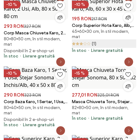
-10 %
-10 %
195 RON
217 RON
Corp Superior Hota Karo, Alb,
293 RON
327 RON
45×60×30 cm, în stil modern,
60 x 30 x 45 cm
Corp Masca Chiuveta Karo, 2
mat
80×80×50 cm, în stil modern,
Usi, Alb, 80 x 50 x 80 cm
(1)
mat
În stoc
Livrare gratuită
Disponibil în 2 e-shop-uri
În stoc
Livrare gratuită
-10 %
-15 %
290 RON
277,01 RON
323 RON
325,01 RON
Corp Baza Karo, 1 Sertar, 1 Usa,
Masca Chiuveta Toro, Stejar
80×40×50 cm, în stil modern,
82×80×50 cm, în stil modern,
Stejar Sonoma Inchis/Alb, 40 x
Sonoma, 80 x 50 x 82 cm
mat
mat
50 x 80 cm
În stoc
Livrare gratuită
Disponibil în 2 e-shop-uri
În stoc
Livrare gratuită