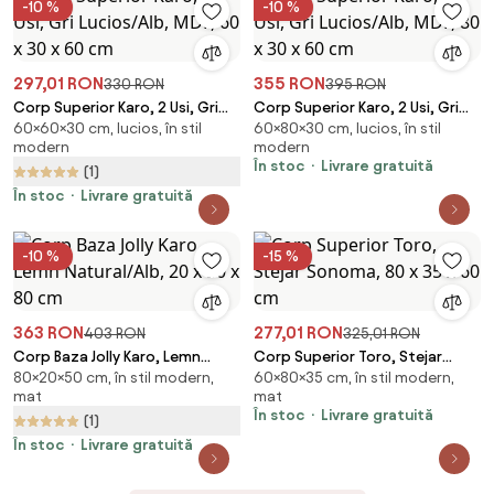
-10 %
-10 %
297,01 RON
355 RON
330 RON
395 RON
Corp Superior Karo, 2 Usi, Gri
Corp Superior Karo, 2 Usi, Gri
60×60×30 cm, lucios, în stil
60×80×30 cm, lucios, în stil
Lucios/Alb, MDF, 60 x 30 x 60
Lucios/Alb, MDF, 80 x 30 x 60
modern
modern
cm
cm
În stoc
Livrare gratuită
(1)
În stoc
Livrare gratuită
-10 %
-15 %
363 RON
277,01 RON
403 RON
325,01 RON
Corp Baza Jolly Karo, Lemn
Corp Superior Toro, Stejar
80×20×50 cm, în stil modern,
60×80×35 cm, în stil modern,
Natural/Alb, 20 x 50 x 80 cm
Sonoma, 80 x 35 x 60 cm
mat
mat
În stoc
Livrare gratuită
(1)
În stoc
Livrare gratuită