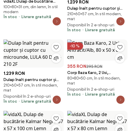
vidaXL Dulap de bucătărie
1.239 RON
100×80×31 cm, din lemn, în stil
Kalmar Negru 80 x 31 x 100 cm
Dulap înalt pentru cuptor şi
modern
Lemn compozit
210×60×57 cm, în stil modern,
cuptor cu microunde, nuc
În stoc
Livrare gratuită
mat
okapi/negru, MENZO 60 DPM-
Disponibil în 2 e-shop-uri
210 2F
În stoc
Livrare gratuită
-10 %
355 RON
395 RON
Corp Baza Karo, 2 Usi,
1.239 RON
80×80×50 cm, în stil modern,
Antracit/Alb, 80 x 50 x 80 cm
Dulap înalt pentru cuptor şi
mat
210×60×57 cm, în stil modern,
cuptor cu microunde, LULA 60
Disponibil în 2 e-shop-uri
mat
DPM-210 2F
În stoc
Livrare gratuită
Disponibil în 2 e-shop-uri
În stoc
Livrare gratuită