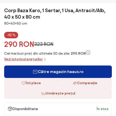
Corp Baza Karo, 1 Sertar, 1 Usa, Antracit/Alb,
40 x 50 x 80 cm
Dimensiuni
80×40×50 cm
-10 %
290 RON
323 RON
Cel mai bun preț din ultimele 30 de zile:
290 RON
Vezi istoricul prețurilor
Către magazin haaus.ro
Îmi place
Comparaţie
Urmărește prețul
Disponibilitate
În stoc