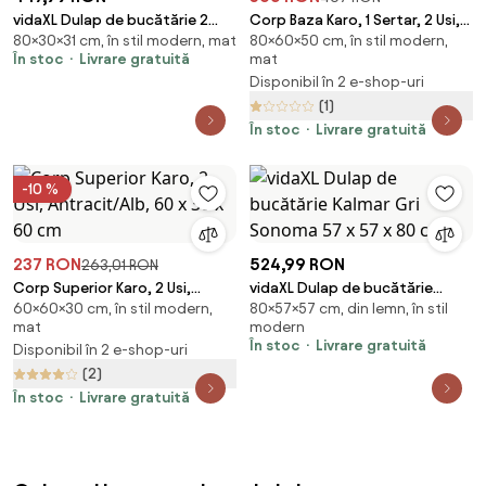
vidaXL Dulap de bucătărie 2
Corp Baza Karo, 1 Sertar, 2 Usi,
80×30×31 cm, în stil modern, mat
80×60×50 cm, în stil modern,
pcs Gri Sonoma 30 x 31 x 80 cm
Antracit/Alb, 60 x 50 x 80 cm
În stoc
Livrare gratuită
mat
Disponibil în 2 e-shop-uri
(1)
În stoc
Livrare gratuită
-10 %
237 RON
524,99 RON
263,01 RON
Corp Superior Karo, 2 Usi,
vidaXL Dulap de bucătărie
60×60×30 cm, în stil modern,
80×57×57 cm, din lemn, în stil
Antracit/Alb, 60 x 30 x 60 cm
Kalmar Gri Sonoma 57 x 57 x 80
mat
modern
cm
În stoc
Livrare gratuită
Disponibil în 2 e-shop-uri
(2)
În stoc
Livrare gratuită