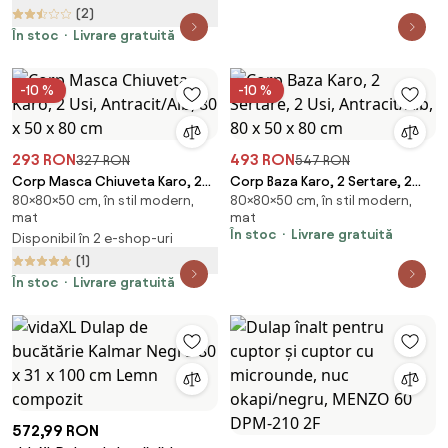
(2)
În stoc
Livrare gratuită
-10 %
-10 %
293 RON
493 RON
327 RON
547 RON
Corp Masca Chiuveta Karo, 2
Corp Baza Karo, 2 Sertare, 2
80×80×50 cm, în stil modern,
80×80×50 cm, în stil modern,
Usi, Antracit/Alb, 80 x 50 x 80
Usi, Antracit/Alb, 80 x 50 x 80
mat
mat
cm
cm
În stoc
Livrare gratuită
Disponibil în 2 e-shop-uri
(1)
În stoc
Livrare gratuită
572,99 RON