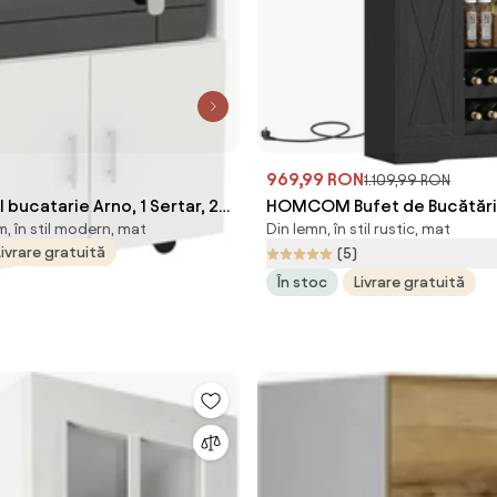
969,99 RON
1.109,99 RON
 bucatarie Arno, 1 Sertar, 2
HOMCOM Bufet de Bucătări
, în stil modern, mat
Din lemn, în stil rustic, mat
 x 35 x 100 cm
Suport pentru Sticle, Priză ș
Livrare gratuită
(5)
LED, Negru | Aosom Romania
În stoc
Livrare gratuită