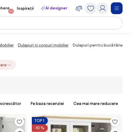
chere
AI designer
Inspirații
45
Mobilier
Dulapuri și corpuri mobilier
Dulapuri pentru bucătărie
dere
escrescător
Pe baza recenziei
Cea mai mare reducere
TOP 1
-10 %