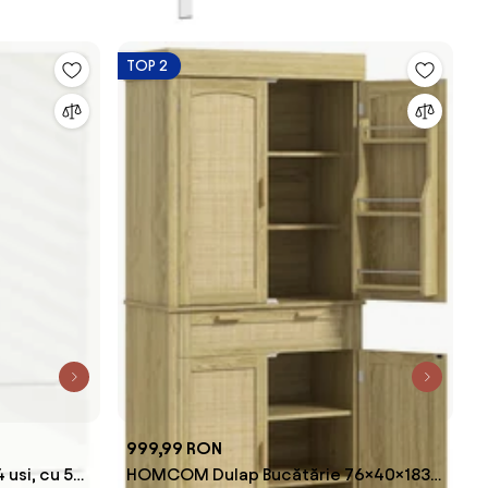
TOP 2
999,99 RON
 usi, cu 5
HOMCOM Dulap Bucătărie 76×40×183