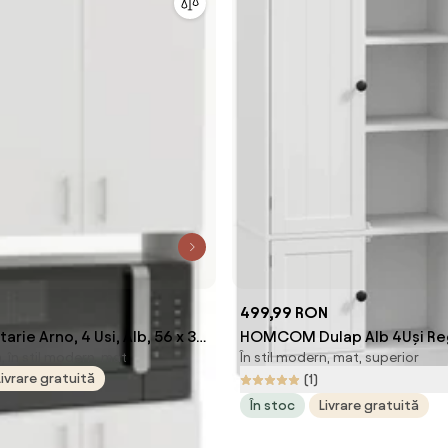
N
499,99 RON
arie Arno, 4 Usi, Alb, 56 x 30
HOMCOM Dulap Alb 4Uși Regl
 în stil modern, mat
În stil modern, mat, superior
Aosom Romania
Livrare gratuită
(1)
În stoc
Livrare gratuită