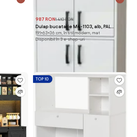
987 RON
1.410 RON
Dulap bucatarie M4-1103, alb, PAL
191×63×36 cm, în stil modern, mat
melaminat, 63x36x191 cm
Disponibil în 3 e-shop-uri
TOP 10