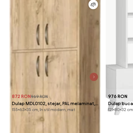
872 RON
976 RON
969 RON
Dulap MDL0102, stejar, PAL melaminat,
Dulap buca
155×63×35 cm, în stil modern, mat
121×80×32 cm,
cu 4 usi, 63x35x155 cm
melaminat,