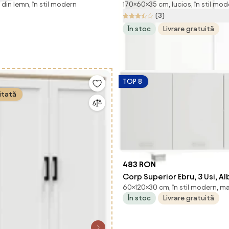
din lemn, în stil modern
170×60×35 cm, lucios, în stil mo
i, alb/bambus, DELINS TYP 1
niveluri cu 3 rafturi reglabile, pent
(3)
sufragerie, alb lucios 60x
În stoc
Livrare gratuită
HOMCOM | Aosom Romania
TOP 8
itată
483 RON
Corp Superior Ebru, 3 Usi, Alb
60×120×30 cm, în stil modern, m
60 cm
În stoc
Livrare gratuită