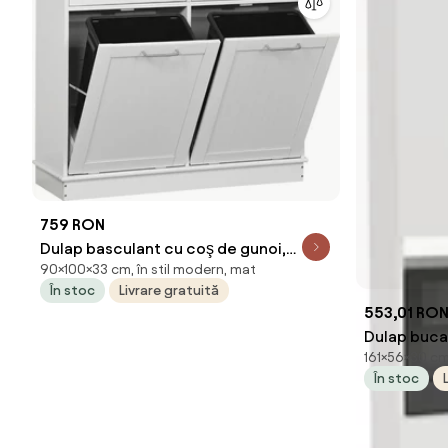
759 RON
Dulap basculant cu coş de gunoi,
90×100×33 cm, în stil modern, mat
alb/bambus, DELINS TYP 2
În stoc
Livrare gratuită
553,01 RO
Dulap bucat
161×56×30 cm,
x 161 cm
În stoc