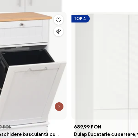
TOP 4
689,99 RON
9 RON
eschidere basculantă cu
Dulap Bucatarie cu sertare,4