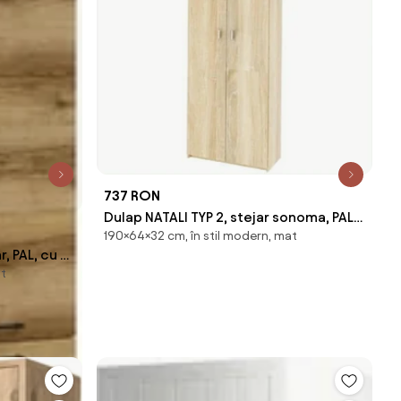
737 RON
Dulap NATALI TYP 2, stejar sonoma, PAL
190×64×32 cm, în stil modern, mat
melaminat, cu 2 usi, 64x32x190
, PAL, cu 2
at