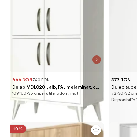
666 RON
377 RON
740 RON
Dulap MDL0201, alb, PAL melaminat, cu
Dulap supe
109×60×35 cm, în stil modern, mat
72×30×32 cm,
4 usi, 60x35x109 cm
dreapta, a
Disponibil în
-10 %