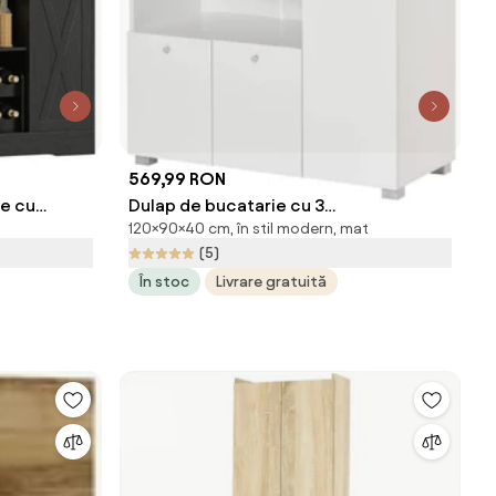
569,99 RON
e cu
Dulap de bucatarie cu 3
120×90×40 cm, în stil modern, mat
i Iluminare
compartimente si sistem de prindere
(5)
de perete, PAL alb, 90x40x120cm
În stoc
Livrare gratuită
HOMCOM | Aosom Romania