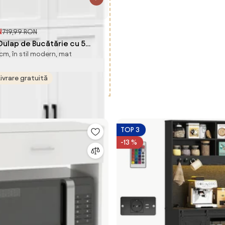
N
719,99 RON
lap de Bucătărie cu 5
cm, în stil modern, mat
labile și 4 Uși, 60x30x170,5
Aosom Romania
Livrare gratuită
TOP 3
-13 %