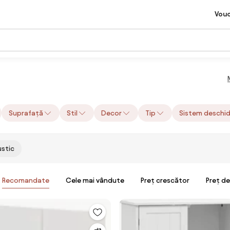
Vou
Suprafață
Stil
Decor
Tip
Sistem deschi
ustic
Recomandate
Cele mai vândute
Preț crescător
Preț d