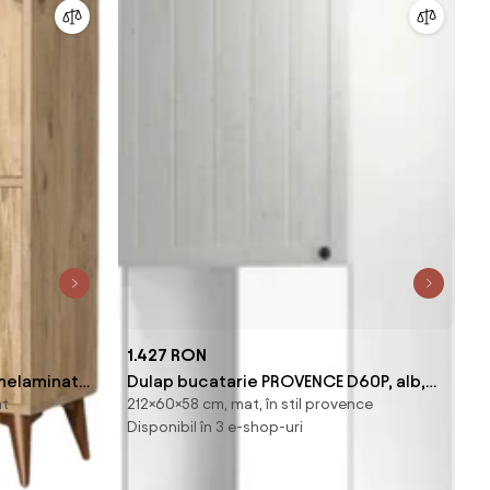
1.427 RON
melaminat,
Dulap bucatarie PROVENCE D60P, alb,
at
212×60×58 cm, mat, în stil provence
DTD laminat, 60x58x212 cm
Disponibil în 3 e-shop-uri