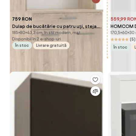
759 RON
559,99 RO
Dulap de bucătărie cu patru uşi, stejar
HOMCOM Du
185×80×43,3 cm, în stil modern, mat
170,5×60×30 
sonoma, DOMIS NEW
Rafturi Reg
Disponibil în 2 e-shop-uri
(5)
cm, Alb | 
În stoc
Livrare gratuită
În stoc