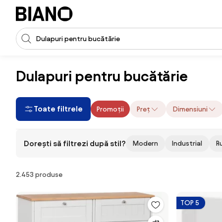
Sari peste navigare, accesează conținutul
Introducerea căutării
Sari peste conținut, mergi la subsol
Dulapuri pentru bucătărie
Toate filtrele
Promoții
Preț
Dimensiuni
Dorești să filtrezi după stil?
Modern
Industrial
R
Produse
2.453 produse
TOP 5