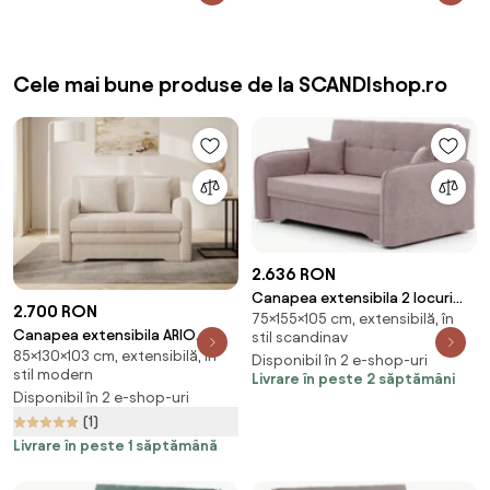
Cele mai bune produse de la SCANDIshop.ro
2.636 RON
Canapea extensibila 2 locuri
2.700 RON
75×155×105 cm, extensibilă, în
LAINE, roz deschis
Canapea extensibila ARIO
stil scandinav
85×130×103 cm, extensibilă, în
JARELL, 2 locuri, bej
Disponibil în 2 e-shop-uri
stil modern
Livrare în peste 2 săptămâni
Disponibil în 2 e-shop-uri
(1)
Livrare în peste 1 săptămână