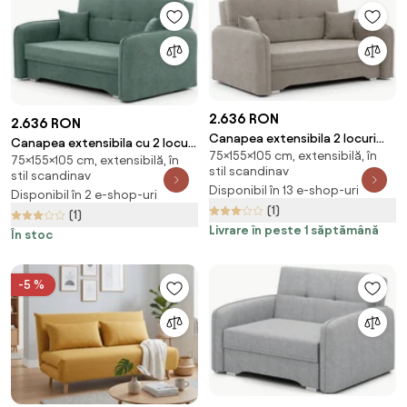
2.636 RON
2.636 RON
Canapea extensibila 2 locuri
Canapea extensibila cu 2 locuri
75×155×105 cm, extensibilă, în
LAINE, bej
75×155×105 cm, extensibilă, în
LAINE, verde
stil scandinav
stil scandinav
Disponibil în 13 e-shop-uri
Disponibil în 2 e-shop-uri
(1)
(1)
Livrare în peste 1 săptămână
În stoc
-5 %