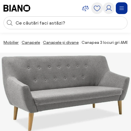
Sari peste navigare, accesează conținutul
Introducerea căutării
Sari peste conținut, mergi la subsol
Mobilier
Canapele
Canapele și divane
Canapea 3 locuri gri AMBE