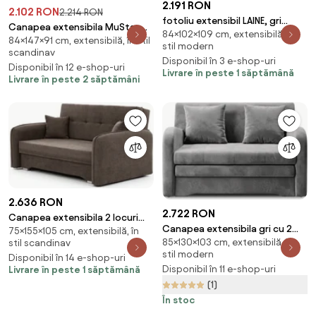
2.191 RON
2.102 RON
2.214 RON
fotoliu extensibil LAINE, gri
Canapea extensibila MuStar,
84×102×109 cm, extensibilă, în
deschis
84×147×91 cm, extensibilă, în stil
SPIKE II
stil modern
scandinav
Disponibil în 3 e-shop-uri
Disponibil în 12 e-shop-uri
Livrare în peste 1 săptămână
Livrare în peste 2 săptămâni
2.636 RON
2.722 RON
Canapea extensibila 2 locuri
Canapea extensibila gri cu 2
75×155×105 cm, extensibilă, în
LAINE, maro
85×130×103 cm, extensibilă, în
stil scandinav
locuri ARIO
stil modern
Disponibil în 14 e-shop-uri
Disponibil în 11 e-shop-uri
Livrare în peste 1 săptămână
(1)
În stoc