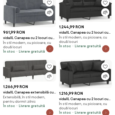
1.244,99 RON
961,99 RON
vidaXL Canapea cu 2 locuri cu
În stil modern, cu picioare, cu
pernuțe, negru, 140 cm, piele
vidaXL Canapea cu 2 locuri cu
două locuri
În stil modern, cu picioare, cu
ecologică
pernuțe, gri închis, 120 cm,
În stoc
Livrare gratuită
două locuri
catifea
În stoc
Livrare gratuită
1.266,99 RON
vidaXL Canapea extensibilă cu
1.216,99 RON
Extensibilă, în stil modern,
2 locuri, 2 perne, gri închis,
vidaXL Canapea cu 2 locuri cu
pentru dormit zilnic
textil
În stil modern, cu picioare, cu
pernuțe, negru, 120 cm, piele
În stoc
Livrare gratuită
două locuri
ecologică
În stoc
Livrare gratuită