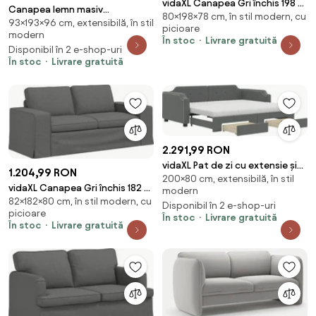
vidaXL Canapea Gri închis 198 x
Canapea lemn masiv
80×198×78 cm, în stil modern, cu
78 x 80 cm Catifea
93×193×96 cm, extensibilă, în stil
extensibilă Liliana 193×96 cm
picioare
modern
Personalizabilă - sola 18
În stoc
Livrare gratuită
Disponibil în 2 e-shop-uri
În stoc
Livrare gratuită
2.291,99 RON
vidaXL Pat de zi cu extensie și
1.204,99 RON
200×80 cm, extensibilă, în stil
sertare, gri închis, 80x200 cm
vidaXL Canapea Gri închis 182 x
modern
textil
82×182×80 cm, în stil modern, cu
80 x 82 cm țesătură
Disponibil în 2 e-shop-uri
picioare
În stoc
Livrare gratuită
În stoc
Livrare gratuită