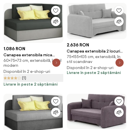
2.636 RON
1.086 RON
Canapea extensibila 2 locuri
Canapea extensibila mica
75×155×105 cm, extensibilă, în
LAINE, gri deschis
60×75×73 cm, extensibilă, în stil
ROSA, gri inchis/gri deschis
stil scandinav
modern
Disponibil în 2 e-shop-uri
Disponibil în 2 e-shop-uri
Livrare în peste 2 săptămâni
(1)
Livrare în peste 2 săptămâni