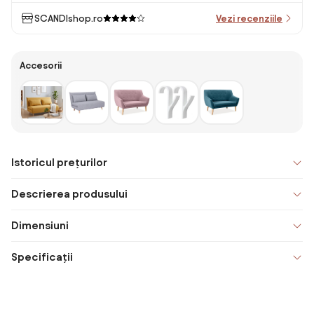
SCANDIshop.ro
Vezi recenziile
Accesorii
Istoricul prețurilor
Descrierea produsului
Dimensiuni
Specificații