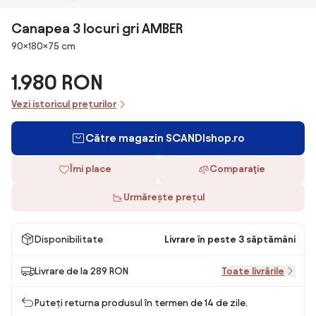
Canapea 3 locuri gri AMBER
Dimensiuni
90×180×75 cm
1.980 RON
Vezi istoricul prețurilor
Către magazin SCANDIshop.ro
Îmi place
Comparaţie
Urmărește prețul
Disponibilitate
Livrare în peste 3 săptămâni
Livrare de la 289 RON
Toate livrările
Puteți returna produsul în termen de 14 de zile.