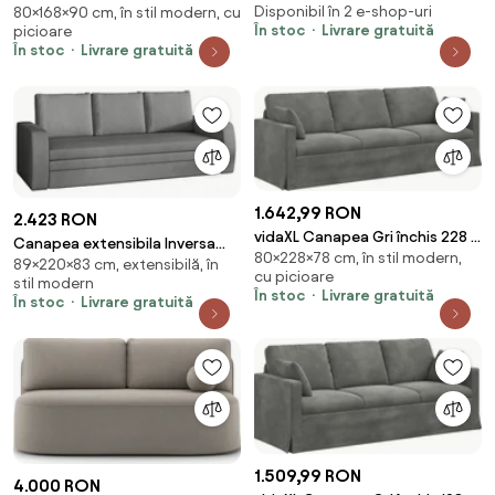
Disponibil în 2 e-shop-uri
80×168×90 cm, în stil modern, cu
Silencio L168 cm
În stoc
Livrare gratuită
picioare
În stoc
Livrare gratuită
1.642,99 RON
2.423 RON
vidaXL Canapea Gri închis 228 x
Canapea extensibila Inversa
80×228×78 cm, în stil modern,
78 x 80 cm Catifea
89×220×83 cm, extensibilă, în
Soro 93
cu picioare
stil modern
În stoc
Livrare gratuită
În stoc
Livrare gratuită
1.509,99 RON
4.000 RON