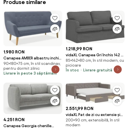
Produse similare
1.218,99 RON
1.980 RON
vidaXL Canapea Gri închis 142 x
Canapea AMBER albastru inchis
85×142×80 cm, în stil modern, cu
80 x 85 cm țesătură
90×180×75 cm, în stil scandinav,
cu 3 locuri
picioare
pentru dormit zilnic
În stoc
Livrare gratuită
Livrare în peste 3 săptămâni
2.551,99 RON
vidaXL Pat de zi cu extensie și
4.251 RON
200×90 cm, extensibilă, în stil
sertare, gri taupe, 90x200 cm,
modern
Canapea Georgia chenille
textil