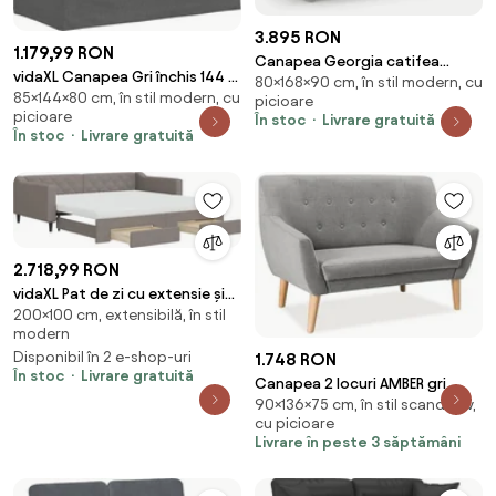
3.895 RON
1.179,99 RON
Canapea Georgia catifea
vidaXL Canapea Gri închis 144 x
80×168×90 cm, în stil modern, cu
Magic Velvet L168 cm
85×144×80 cm, în stil modern, cu
80 x 85 cm țesătură
picioare
picioare
În stoc
Livrare gratuită
În stoc
Livrare gratuită
2.718,99 RON
vidaXL Pat de zi cu extensie și
200×100 cm, extensibilă, în stil
sertare, gri taupe, 100x200 cm,
modern
textil
Disponibil în 2 e-shop-uri
1.748 RON
În stoc
Livrare gratuită
Canapea 2 locuri AMBER gri
90×136×75 cm, în stil scandinav,
cu picioare
Livrare în peste 3 săptămâni