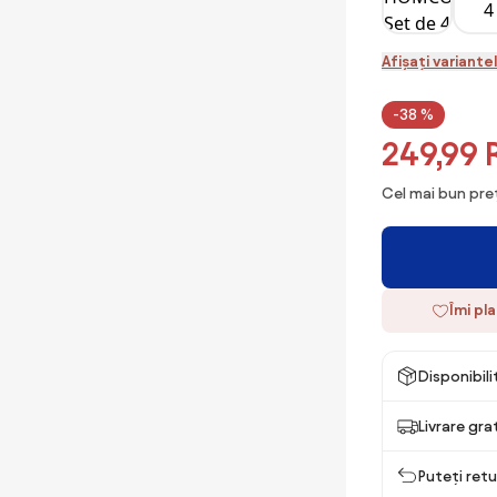
Afișați variante
-38 %
249,99
Cel mai bun preț
Îmi pl
Disponibil
Livrare gra
Puteți retu