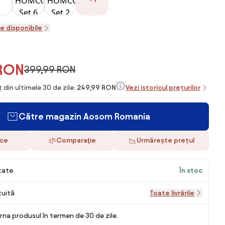
le disponibile
 RON
399,99 RON
 din ultimele 30 de zile:
249,99 RON
Vezi istoricul prețurilor
Către magazin Aosom Romania
ace
Comparaţie
Urmărește prețul
itate
În stoc
tuită
Toate livrările
rna produsul în termen de 30 de zile.