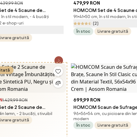
479,99 RON
439,99 RON
t de 4 Scaune de
HOMCOM Set de 4 Scaune di
în stil modern, - 4 bucăți
91×41×50 cm, în stil modern, în st
cu Spătar Înalt, Scaune
Ecologică cu Cusături Romb
 2 e-shop-uri
(2)
 Piele Artificială și Oțel,
Picioare din Oțel, 41x50x91 
În stoc
Livrare gratuită
m, Negru | Aosom Romania
Aosom Romania
Livrare gratuită
itată
ON
699,99 RON
1.429,99 RON
t de 2 Scaune de
HOMCOM Scaun de Sufrage
n lemn, - 2 bucăți, stivuibil
96×56×54 cm, cu picioare din lemn
Stil Vintage Îmbunătățite în
Brațe, Scaune în Stil Clasic 
modern
Livrare gratuită
le Sintetică PU, Negru și
din Material Textil, 56x54x9
În stoc
Livrare gratuită
som Romania
Crem | Aosom Romania