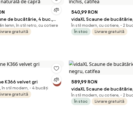
ON
540,99 RON
ne de bucătărie, 4 buc.,
vidaXL Scaune de bucătărie, 
n lemn, în stil retro, cu cotiere
În stil modern, cu cotiere, - 2 bu
e naturală de capră
închis, catifea
Livrare gratuită
În stoc
Livrare gratuită
e K366 velvet gri
589,99 RON
în stil modern, - 4 bucăți
vidaXL Scaune de bucătărie,
Livrare gratuită
În stil modern, cu cotiere, - 2 bu
negru, catifea
În stoc
Livrare gratuită