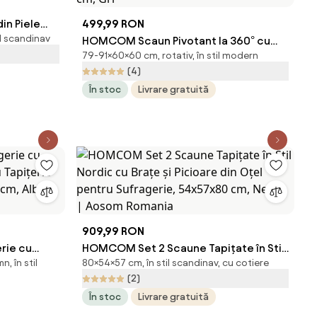
n Piele
499,99 RON
il scandinav
oidale și
HOMCOM Scaun Pivotant la 360° cu
79-91×60×60 cm, rotativ, în stil modern
cm, Negru |
Inaltime Reglabila din Material
(4)
Respirabil, Scaun Modern cu Perna,
În stoc
Livrare gratuită
Suport Lombar si Cotiere, 60x60x79-91
cm, Gri
909,99 RON
rie cu
HOMCOM Set 2 Scaune Tapițate în Stil
, în stil
80×54×57 cm, în stil scandinav, cu cotiere
cu Tapițerie
Nordic cu Brațe și Picioare din Oțel
(2)
6 cm, Alb
pentru Sufragerie, 54x57x80 cm, Negru
În stoc
Livrare gratuită
| Aosom Romania