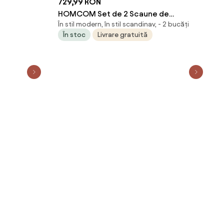
729,99 RON
HOMCOM Set de 2 Scaune de
În stil modern, în stil scandinav, - 2 bucăți
Sufragerie din Catifea, Scaune de
În stoc
Livrare gratuită
Bucătărie cu Spătar Curbat în Formă de
Scoică, Picioare din Oțel, Stil Nordic,
Scaune Tapițate pentru Bucătărie,
Dormitor, Living, Gri | Aosom Romania