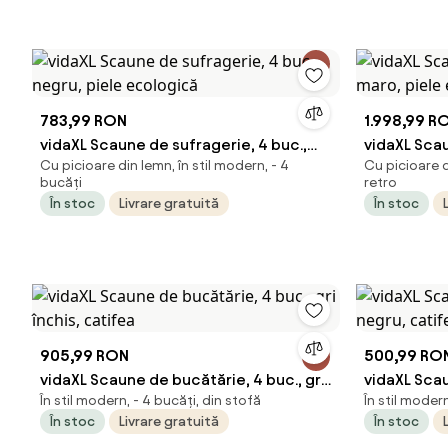
783,99 RON
1.998,99 R
vidaXL Scaune de sufragerie, 4 buc.,
vidaXL Scau
Cu picioare din lemn, în stil modern, - 4
Cu picioare di
negru, piele ecologică
maro, piel
bucăți
retro
În stoc
Livrare gratuită
În stoc
905,99 RON
500,99 RO
vidaXL Scaune de bucătărie, 4 buc., gri
vidaXL Scau
În stil modern, - 4 bucăți, din stofă
În stil modern
închis, catifea
negru, cat
În stoc
Livrare gratuită
În stoc