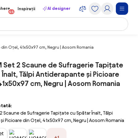
chere
AI designer
Inspirații
44
e din Oțel, 41x50x97 cm, Negru | Aosom Romania
et 2 Scaune de Sufragerie Tapițate
Înalt, Tălpi Antiderapante și Picioare
 41x50x97 cm, Negru | Aosom Romania
ctată:
caune de Sufragerie Tapițate cu Spătar Înalt, Tălpi
și Picioare din Oțel, 41x50x97 cm, Negru | Aosom Romania
+1