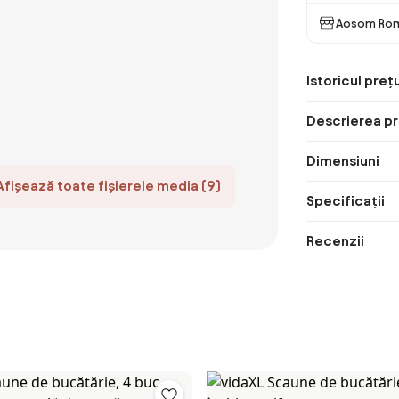
Aosom Ro
Istoricul prețu
Descrierea pr
Dimensiuni
Afișează toate fișierele media (9)
Specificații
Recenzii