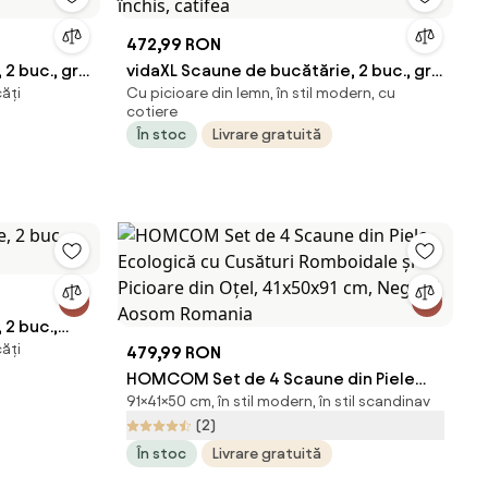
472,99 RON
2 buc., gri
vidaXL Scaune de bucătărie, 2 buc., gri
căți
Cu picioare din lemn, în stil modern, cu
închis, catifea
cotiere
În stoc
Livrare gratuită
 2 buc.,
căți
479,99 RON
HOMCOM Set de 4 Scaune din Piele
91×41×50 cm, în stil modern, în stil scandinav
Ecologică cu Cusături Romboidale și
(2)
Picioare din Oțel, 41x50x91 cm, Negru |
În stoc
Livrare gratuită
Aosom Romania