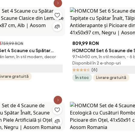
N
809,99 RON
759,99 RON
t 4 Scaune cu Spătar
HOMCOM Set 6 Scaune de S
in lemn, în stil modern, decor
97×41×50 cm, în stil modern, - 6 
l, Scaune Clasice din Lemn
Tapițate cu Spătar Înalt, Tăl
Disponibil în 2 e-shop-uri
46.5x87 cm, Alb | Aosom
Antiderapante și Picioare di
(6)
41x50x97 cm, Negru | Aoso
Livrare gratuită
În stoc
Livrare gratuită