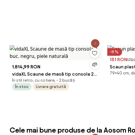
-11 %
151 RON
170
1.814,99 RON
Scaun plas
79×40 cm, din
vidaXL Scaune de masă tip consola 2
În stil retro, cu cotiere, - 2 bucăți
buc. negru, piele naturală
În stoc
Livrare gratuită
Cele mai bune produse de la Aosom R