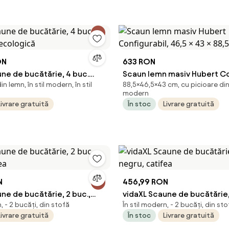
ON
633 RON
ne de bucătărie, 4 buc.
Scaun lemn masiv Hubert Co
n lemn, în stil modern, în stil
88,5×46,5×43 cm, cu picioare din 
e ecologică
46,5 × 43 × 88,5 cm
modern
Livrare gratuită
În stoc
Livrare gratuită
N
456,99 RON
ne de bucătărie, 2 buc.,
vidaXL Scaune de bucătărie,
, - 2 bucăți, din stofă
În stil modern, - 2 bucăți, din st
ifea
negru, catifea
Livrare gratuită
În stoc
Livrare gratuită