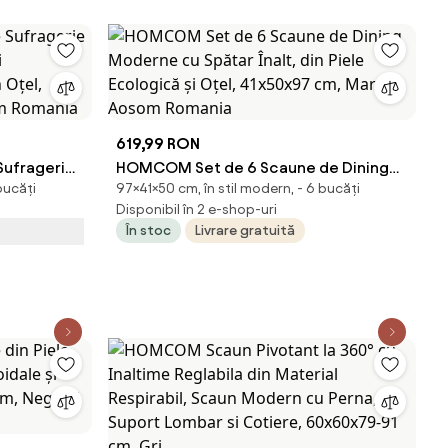
619,99 RON
ufragerie
HOMCOM Set de 6 Scaune de Dining
bucăți
97×41×50 cm, în stil modern, - 6 bucăți
pi
Moderne cu Spătar Înalt, din Piele
Disponibil în 2 e-shop-uri
n Oțel,
Ecologică și Oțel, 41x50x97 cm, Maro |
În stoc
Livrare gratuită
m Romania
Aosom Romania