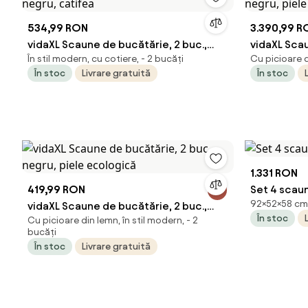
534,99 RON
3.390,99 R
vidaXL Scaune de bucătărie, 2 buc.,
vidaXL Scau
În stil modern, cu cotiere, - 2 bucăți
Cu picioare di
negru, catifea
negru, piel
În stoc
Livrare gratuită
În stoc
1.331 RON
419,99 RON
Set 4 scaun
92×52×58 cm, 
vidaXL Scaune de bucătărie, 2 buc.,
În stoc
Cu picioare din lemn, în stil modern, - 2
negru, piele ecologică
bucăți
În stoc
Livrare gratuită