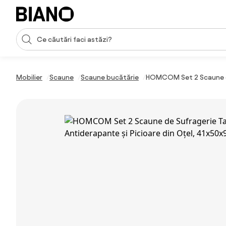
Sari peste navigare, accesează conținutul
Introducerea căutării
Sari peste conținut, mergi la subsol
Mobilier
Scaune
Scaune bucătărie
HOMCOM Set 2 Scaune de 