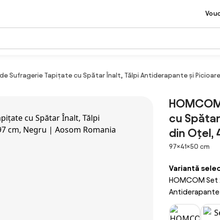
Vou
Sufragerie Tapițate cu Spătar Înalt, Tălpi Antiderapante și Picioar
HOMCOM S
cu Spătar 
din Oțel,
Dimensiuni
97×41×50 cm
Variantă sele
HOMCOM Set 2 S
Antiderapante 