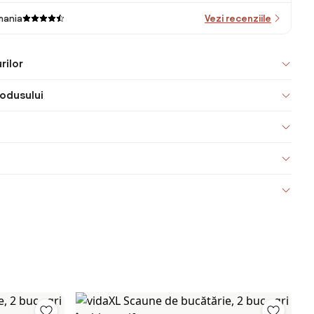
mania
Vezi recenziile
rilor
odusului