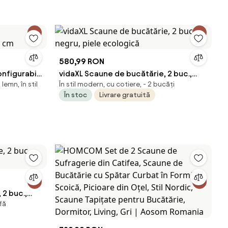
580,99 RON
nfigurabil,
vidaXL Scaune de bucătărie, 2 buc.,
lemn, în stil
În stil modern, cu cotiere, - 2 bucăți
negru, piele ecologică
În stoc
Livrare gratuită
 2 buc.,
ofă