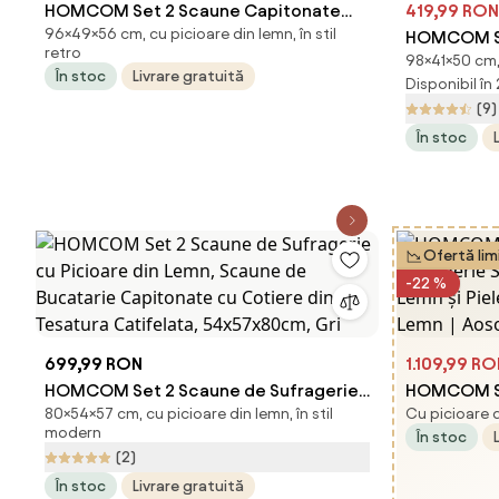
HOMCOM Set 2 Scaune Capitonate
419,99 RON
96×49×56 cm, cu picioare din lemn, în stil
Vintage, Design Elegant, pentru Living
HOMCOM Se
retro
98×41×50 cm, 
sau Sufragerie, Albe | Aosom Romania
Sufragerie 
În stoc
Livrare gratuită
Disponibil în
Moderne din
(9)
41x50x98 c
În stoc
Ofertă lim
-22 %
699,99 RON
1.109,99 R
HOMCOM Set 2 Scaune de Sufragerie
HOMCOM Se
80×54×57 cm, cu picioare din lemn, în stil
Cu picioare di
cu Picioare din Lemn, Scaune de
Sufragerie 
modern
În stoc
Bucatarie Capitonate cu Cotiere din
Lemn și Pie
(2)
Tesatura Catifelata, 54x57x80cm, Gri
Lemn | Ao
În stoc
Livrare gratuită