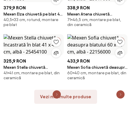
379,9 RON
338,9 RON
Mexen Elza chiuvetă pe blat 40
Mexen Atena chiuvetă
40,5×33 cm, rotund, montare
71×46,5 cm, montare pe blat,
x 33 cm, aurie - 21014050
încorporată în blat 71 x 46 cm,
pe blat
din ceramică
albă - 25017000
325,9 RON
433,9 RON
Mexen Stella chiuvetă
Mexen Sofia chiuvetă deasupra
41×41 cm, montare pe blat, din
60×40 cm, montare pe blat, din
încastrată în blat 41 x 41 cm,
blatului 60 x 40 cm, albă -
ceramică
ceramică
albă - 25454100
22156000
Vezi mai multe produse