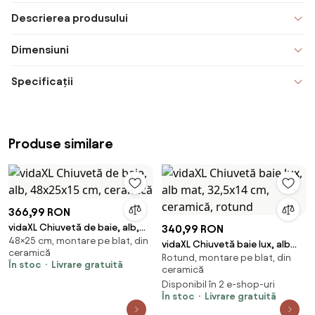
Descrierea produsului
Dimensiuni
Specificații
Produse similare
366,99 RON
vidaXL Chiuvetă de baie, alb,
340,99 RON
48×25 cm, montare pe blat, din
48x25x15 cm, ceramică
vidaXL Chiuvetă baie lux, alb
ceramică
Rotund, montare pe blat, din
mat, 32,5x14 cm, ceramică,
În stoc
Livrare gratuită
ceramică
rotund
Disponibil în 2 e-shop-uri
În stoc
Livrare gratuită