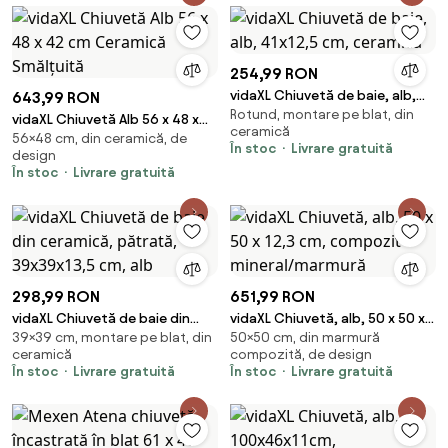
254,99 RON
vidaXL Chiuvetă de baie, alb,
643,99 RON
Rotund, montare pe blat, din
41x12,5 cm, ceramică
vidaXL Chiuvetă Alb 56 x 48 x
ceramică
56×48 cm, din ceramică, de
42 cm Ceramică Smălțuită
În stoc
Livrare gratuită
design
În stoc
Livrare gratuită
298,99 RON
651,99 RON
vidaXL Chiuvetă de baie din
vidaXL Chiuvetă, alb, 50 x 50 x
39×39 cm, montare pe blat, din
50×50 cm, din marmură
ceramică, pătrată, 39x39x13,5
12,3 cm, compozit
ceramică
compozită, de design
cm, alb
mineral/marmură
În stoc
Livrare gratuită
În stoc
Livrare gratuită