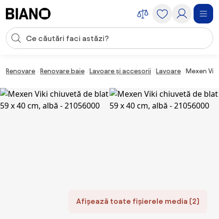
Sari peste navigare, accesează conținutul
Introducerea căutării
Sari peste conținut, mergi la subsol
Renovare
Renovare baie
Lavoare și accesorii
Lavoare
Mexen Viki
Afișează toate fișierele media (2)