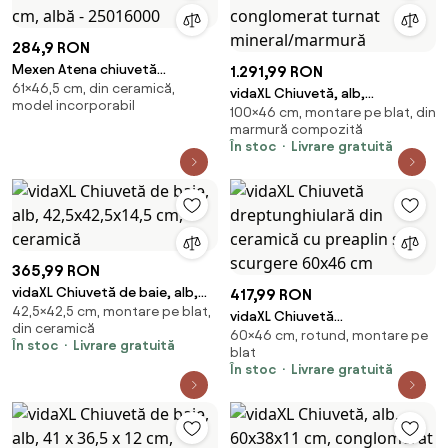
284,9 RON
Mexen Atena chiuvetă
1.291,99 RON
61×46,5 cm, din ceramică,
încastrată în blat 61 x 46 cm,
vidaXL Chiuvetă, alb,
model incorporabil
albă - 25016000
100×46 cm, montare pe blat, din
100x46x11cm, conglomerat
marmură compozită
turnat mineral/marmură
În stoc
Livrare gratuită
365,99 RON
vidaXL Chiuvetă de baie, alb,
417,99 RON
42,5×42,5 cm, montare pe blat,
42,5x42,5x14,5 cm, ceramică
vidaXL Chiuvetă
din ceramică
60×46 cm, rotund, montare pe
dreptunghiulară din ceramică
În stoc
Livrare gratuită
blat
cu preaplin și scurgere 60x46
În stoc
Livrare gratuită
cm