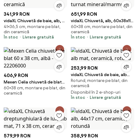
341,99 RON
651,99 RON
vidaXL Chiuvetă de baie, alb, 41
vidaXL Chiuvetă, alb, 60x38x11
41×36,5 cm, montare pe blat,
60×38 cm, montare pe blat, din
x 36,5 x 12 cm, ceramică
cm, conglomerat turnat
din ceramică
ceramică
mineral/marmură
În stoc
Livrare gratuită
În stoc
Livrare gratuită
253,99 RON
vidaXL Chiuvetă de baie, alb
406,9 RON
Rotund, montare pe blat, din
mat, ceramică, rotund
Mexen Celia chiuvetă de blat
ceramică
60×38 cm, montare pe blat, din
60 x 38 cm, albă - 22206000
Disponibil în 2 e-shop-uri
ceramică
În stoc
Livrare gratuită
579,99 RON
358,99 RON