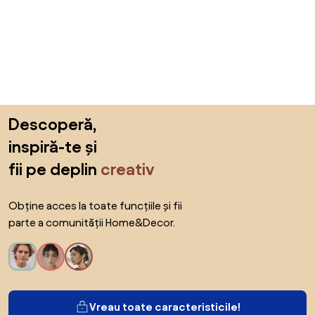
Sari peste subsol, revino la începutul paginii
Descoperă,
inspiră-te și
fii pe deplin
creativ
Obține acces la toate funcțiile și fii
parte a comunității Home&Decor.
Vreau toate caracteristicile!