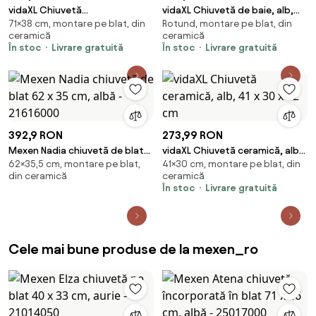
vidaXL Chiuvetă
vidaXL Chiuvetă de baie, alb,
71×38 cm, montare pe blat, din
Rotund, montare pe blat, din
dreptunghiulară de lux, alb
44x17 cm, ceramică, rotundă
ceramică
ceramică
mat, 71 x 38 cm, ceramică
În stoc
Livrare gratuită
În stoc
Livrare gratuită
392,9 RON
273,99 RON
Mexen Nadia chiuvetă de blat
vidaXL Chiuvetă ceramică, alb,
62×35,5 cm, montare pe blat,
41×30 cm, montare pe blat, din
62 x 35 cm, albă - 21616000
41 x 30 x 12 cm
din ceramică
ceramică
În stoc
Livrare gratuită
Cele mai bune produse de la mexen_ro