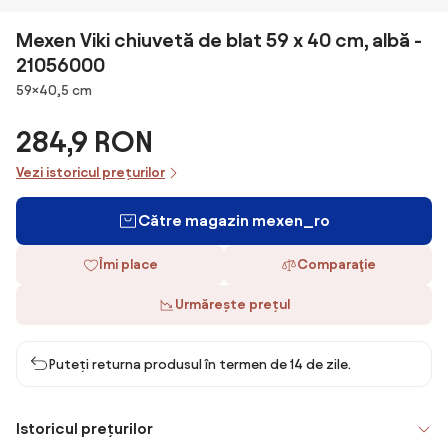
Mexen Viki chiuvetă de blat 59 x 40 cm, albă -
21056000
Dimensiuni
59×40,5 cm
284,9 RON
Vezi istoricul prețurilor
Către magazin mexen_ro
Îmi place
Comparaţie
Urmărește prețul
Puteți returna produsul în termen de 14 de zile.
Istoricul prețurilor