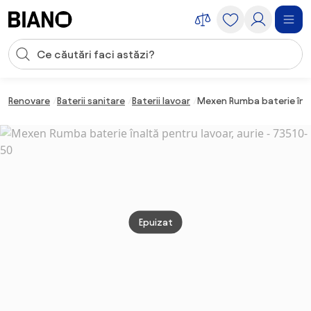
Sari peste navigare, accesează conținutul
Introducerea căutării
Sari peste conținut, mergi la subsol
Renovare
Baterii sanitare
Baterii lavoar
Mexen Rumba baterie înal
Epuizat