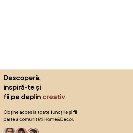
Sari peste subsol, revino la începutul paginii
Descoperă,
inspiră-te și
fii pe deplin
creativ
Obține acces la toate funcțiile și fii
parte a comunității Home&Decor.