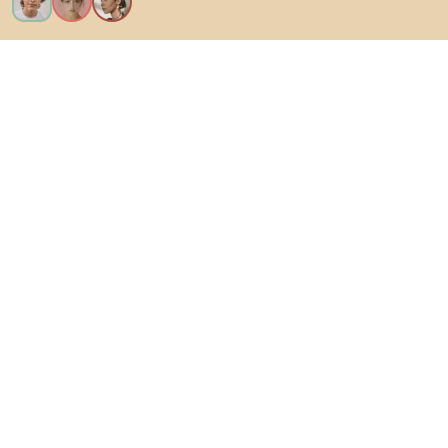
Vreau toate caracteristicile!
Despre Biano
Pentru utilizatori
Pentru magazine
Asigură-te că explorezi
Produse
Inspirații
AI designer