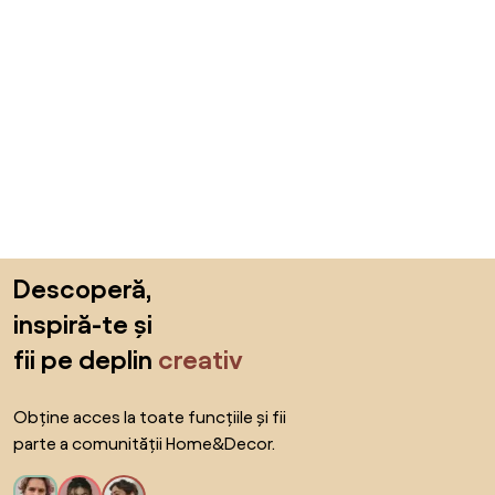
Sari peste subsol, revino la începutul paginii
Descoperă,
inspiră-te și
fii pe deplin
creativ
Obține acces la toate funcțiile și fii
parte a comunității Home&Decor.