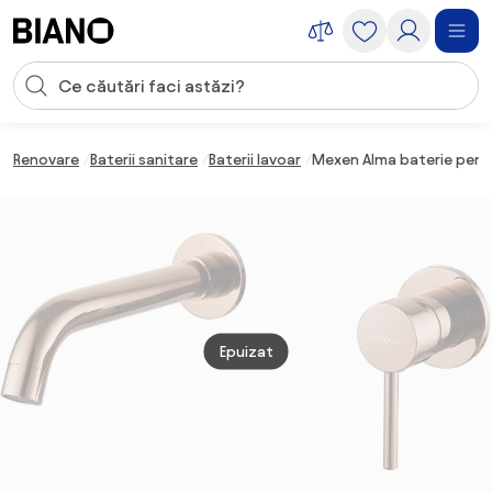
Sari peste navigare, accesează conținutul
Introducerea căutării
Sari peste conținut, mergi la subsol
Renovare
Baterii sanitare
Baterii lavoar
Mexen Alma baterie pentr
Epuizat