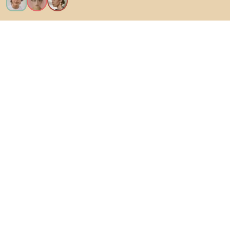
Vreau toate caracteristicile!
Despre Biano
Pentru utilizatori
Pentru magazine
Asigură-te că explorezi
Produse
Inspirații
AI designer