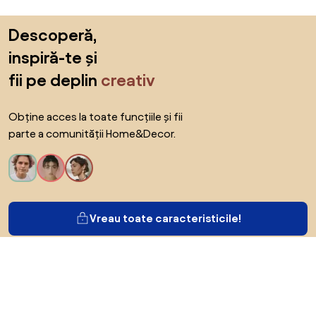
Sari peste subsol, revino la începutul paginii
Descoperă,
inspiră-te și
fii pe deplin
creativ
Obține acces la toate funcțiile și fii
parte a comunității Home&Decor.
Vreau toate caracteristicile!
Despre Biano