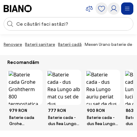
Sari peste navigare, accesează conținutul
Introducerea căutării
Sari peste conținut, mergi la subsol
Renovare
Baterii sanitare
Baterii cadă
Mexen Urano baterie de c
Recomandăm
979 RON
777 RON
900 RON
863 
Baterie cada
Baterie cada -
Baterie cada -
Bater
Grohe
dus Rea Lungo
dus Rea Lungo
dus R
Grohtherm 800
alb mat cu set
auriu periat cu
auriu 
termostatica
de dus
set de dus
set d