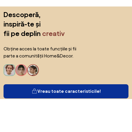
Sari peste subsol, revino la începutul paginii
Descoperă,
inspiră-te și
fii pe deplin
creativ
Obține acces la toate funcțiile și fii
parte a comunității Home&Decor.
Vreau toate caracteristicile!
Despre Biano