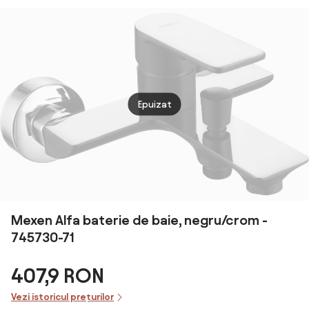
Tempesta crom
lucios
Epuizat
Mexen Alfa baterie de baie, negru/crom -
745730-71
407,9 RON
Vezi istoricul prețurilor