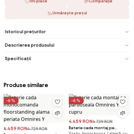
Îmi place
Comparaţie
Urmărește prețul
Istoricul prețurilor
Descrierea produsului
Specificații
Produse similare
-6 %
-6 %
4.459 RON
4.729 RON
Baterie cada montaj pe
4.459 RON
4.729 RON
Stativ, finisaj bronz / alamă, cu
pardoseala Omnires Y cupru