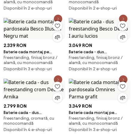
alamă, cu monocomandă
monocomandă
Disponibil în 2 e-shop-uri
Disponibil în 2 e-shop-uri
2.339 RON
3.049 RON
Baterie cada montaj pe
Baterie cada - dus
Freestanding, finisaj bronz /
Freestanding, finisaj bronz /
pardoseala Besco Illusion Negru
freestanding Besco Decco I
alamă, cu monocomandă
alamă, cu monocomandă
mat
auriu lucios
Disponibil în 3 e-shop-uri
Disponibil în 2 e-shop-uri
2.799 RON
3.349 RON
Baterie cada - dus
Baterie cada montaj pe
Freestanding, cromată, cu
Freestanding, finisaj bronz /
freestanding crom Deante
pardoseala Omnires Parma
monocomandă
alamă, cu monocomandă
Arnika
grafit
Disponibil în 4 e-shop-uri
Disponibil în 3 e-shop-uri