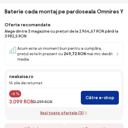
Baterie cada montaj pe pardoseala Omnires Y
Oferte recomandate
Alege dintre 3 magazine cu prețuri de la 2.964,67 RON până la
3.982,5 RON:
Acum este un moment bun pentru a cumpăra,
prețul este în prezent cu
249,72 RON
mai mic decât
media.
neakaisa.ro
14 zile de returnat
-6 %
Către e-shop
3.099 RON
3.299 RON
Vezi toate ofertele (3)