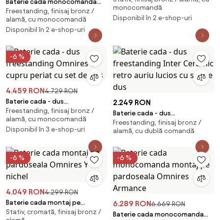
Baterie cada monocomanda
monocomandă
Freestanding, finisaj bronz /
floorstanding alama periata
Disponibil în 2 e-shop-uri
alamă, cu monocomandă
Omnires Y
Disponibil în 2 e-shop-uri
-6 %
4.459 RON
4.729 RON
Baterie cada - dus
2.249 RON
Freestanding, finisaj bronz /
freestanding Omnires Y cupru
Baterie cada - dus
alamă, cu monocomandă
periat cu set de dus
Freestanding, finisaj bronz /
freestanding Inter Ceramic
Disponibil în 3 e-shop-uri
alamă, cu dublă comandă
retro auriu lucios cu set de dus
-6 %
-6 %
4.049 RON
4.299 RON
Baterie cada montaj pe
6.289 RON
6.669 RON
Stativ, cromată, finisaj bronz /
pardoseala Omnires Y nichel
Baterie cada monocomanda