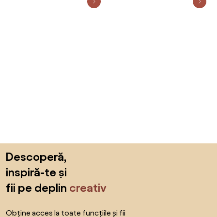
Sari peste subsol, revino la începutul paginii
Descoperă,
inspiră-te și
fii pe deplin
creativ
Obține acces la toate funcțiile și fii