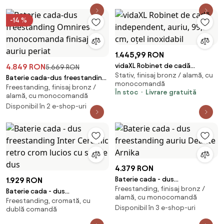
-14 %
1.445,99 RON
vidaXL Robinet de cadă
4.849 RON
5.669 RON
Stativ, finisaj bronz / alamă, cu
independent, auriu, 99,5 cm,
Baterie cada-dus freestanding
monocomandă
oțel inoxidabil
Freestanding, finisaj bronz /
Omnires Y monocomanda
În stoc
Livrare gratuită
alamă, cu monocomandă
finisaj auriu periat
Disponibil în 2 e-shop-uri
4.379 RON
Baterie cada - dus
1.929 RON
Freestanding, finisaj bronz /
freestanding auriu Deante
Baterie cada - dus
alamă, cu monocomandă
Arnika
Freestanding, cromată, cu
freestanding Inter Ceramic
Disponibil în 3 e-shop-uri
dublă comandă
retro crom lucios cu set de dus