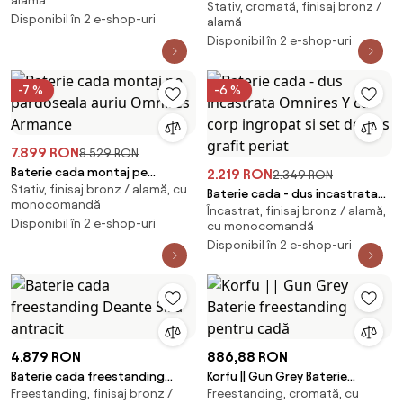
alamă
Stativ, cromată, finisaj bronz /
montaj pe pardoseala Omnires
Disponibil în 2 e-shop-uri
alamă
Armance
Disponibil în 2 e-shop-uri
-7 %
-6 %
7.899 RON
8.529 RON
Baterie cada montaj pe
2.219 RON
2.349 RON
Stativ, finisaj bronz / alamă, cu
pardoseala auriu Omnires
Baterie cada - dus incastrata
monocomandă
Armance
Încastrat, finisaj bronz / alamă,
Omnires Y cu corp ingropat si
Disponibil în 2 e-shop-uri
cu monocomandă
set de dus grafit periat
Disponibil în 2 e-shop-uri
4.879 RON
886,88 RON
Baterie cada freestanding
Korfu || Gun Grey Baterie
Freestanding, finisaj bronz /
Freestanding, cromată, cu
Deante Silia antracit
freestanding pentru cadă