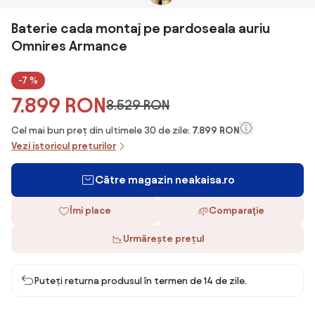
Baterie cada montaj pe pardoseala auriu
Omnires Armance
-7 %
7.899 RON
8.529 RON
Cel mai bun preț din ultimele 30 de zile:
7.899 RON
Vezi istoricul prețurilor
Către magazin neakaisa.ro
Îmi place
Comparaţie
Urmărește prețul
Puteți returna produsul în termen de 14 de zile.