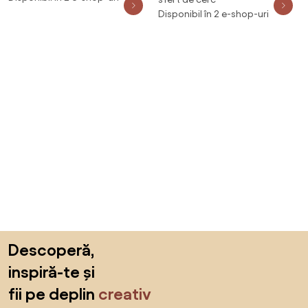
transparentă, crom + cadă de
Disponibil în 2 e-shop-uri
duș, alb - 863-080-080-01-00-
4710
Sari peste subsol, revino la începutul paginii
Descoperă,
inspiră-te și
fii pe deplin
creativ