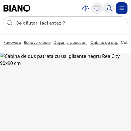
Sari peste navigare, accesează conținutul
Introducerea căutării
Sari peste conținut, mergi la subsol
Renovare
Renovare baie
Dușuri și accesorii
Cabine de duș
Cabin