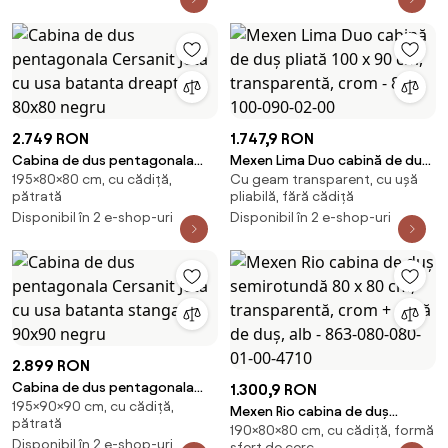
duș, alb - 860-080-080-01-00-
4510
2.749 RON
1.747,9 RON
Cabina de dus pentagonala
Mexen Lima Duo cabină de duș
195×80×80 cm, cu cădiță,
Cu geam transparent, cu ușă
Cersanit Jota cu usa batanta
pliată 100 x 90 cm,
pătrată
pliabilă, fără cădiță
dreapta 80x80 negru
transparentă, crom - 856-100-
Disponibil în 2 e-shop-uri
Disponibil în 2 e-shop-uri
090-02-00
2.899 RON
Cabina de dus pentagonala
1.300,9 RON
195×90×90 cm, cu cădiță,
Cersanit Jota cu usa batanta
Mexen Rio cabina de duș
pătrată
stanga 90x90 negru
190×80×80 cm, cu cădiță, formă
semirotundă 80 x 80 cm,
Disponibil în 2 e-shop-uri
sfert de cerc