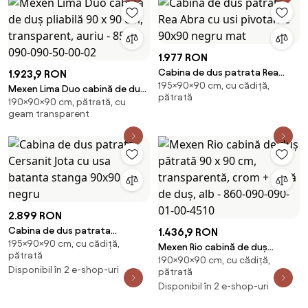
1.977 RON
Cabina de dus patrata Rea
1.923,9 RON
195×90×90 cm, cu cădiță,
Abra cu usi pivotante 90x90
Mexen Lima Duo cabină de duș
pătrată
negru mat
190×90×90 cm, pătrată, cu
pliabilă 90 x 90 cm,
geam transparent
transparent, auriu - 856-090-
090-50-00-02
2.899 RON
Cabina de dus patrata
1.436,9 RON
195×90×90 cm, cu cădiță,
Cersanit Jota cu usa batanta
Mexen Rio cabină de duș
pătrată
stanga 90x90 negru
190×90×90 cm, cu cădiță,
pătrată 90 x 90 cm,
Disponibil în 2 e-shop-uri
pătrată
transparentă, crom + cadă de
Disponibil în 2 e-shop-uri
duș, alb - 860-090-090-01-00-
4510