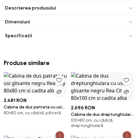
Descrierea produsului
Dimensiuni
Specificații
Produse similare
2.481 RON
Cabina de dus patrata cu usi
2.696 RON
80×80 cm, cu cădiță, pătrată
glisante negru Rea City 80x80
Cabina de dus dreptunghiulara
cm si cadita alba
100×80 cm, cu cădiță,
cu usi glisante negru Rea City
dreptunghiulară
80x100 cm si cadita alba