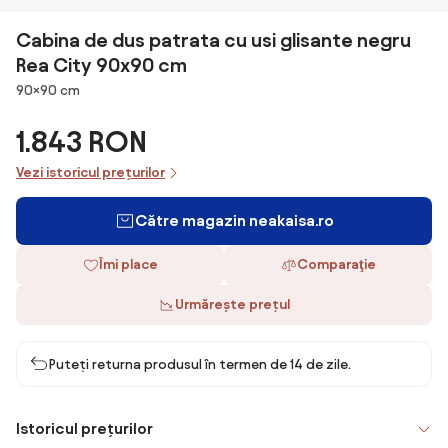
Cabina de dus patrata cu usi glisante negru
Rea City 90x90 cm
Dimensiuni
90×90 cm
1.843 RON
Vezi istoricul prețurilor
Către magazin neakaisa.ro
Îmi place
Comparaţie
Urmărește prețul
Puteți returna produsul în termen de 14 de zile.
Istoricul prețurilor