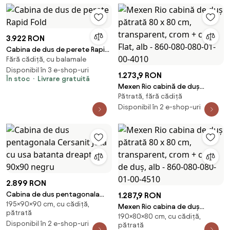
3.922 RON
Cabina de dus de perete Rapid
Fără cădiță, cu balamale
Fold
Disponibil în 3 e-shop-uri
1.273,9 RON
În stoc
Livrare gratuită
Mexen Rio cabină de duș
Pătrată, fără cădiță
pătrată 80 x 80 cm,
transparent, crom + cadă Flat,
Disponibil în 2 e-shop-uri
alb - 860-080-080-01-00-4010
2.899 RON
Cabina de dus pentagonala
1.287,9 RON
195×90×90 cm, cu cădiță,
Cersanit Jota cu usa batanta
Mexen Rio cabina de duș
pătrată
dreapta 90x90 negru
190×80×80 cm, cu cădiță,
pătrată 80 x 80 cm,
Disponibil în 2 e-shop-uri
pătrată
transparent, crom + cadă de