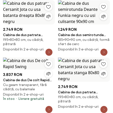
2.749 RON
1.249 RON
Cabina de dus patrata
Cabina de dus semirotunda
195×80×80 cm, cu cădiță,
185×90×90 cm, cu cădiță, formă
Cersanit Jota cu usa batanta
Deante Funkia negru cu usi
pătrată
sfert de cerc
dreapta 80x80 negru
culisante 90x90 cm
Disponibil în 2 e-shop-uri
Disponibil în 3 e-shop-uri
3.837 RON
Cabina de dus De colt Rapid
Cu geam transparent, fără
Swing
2.749 RON
cădiță, cu balamale
Cabina de dus patrata
Disponibil în 2 e-shop-uri
195×80×80 cm, cu cădiță,
Cersanit Jota cu usa batanta
În stoc
Livrare gratuită
pătrată
stanga 80x80 negru
Disponibil în 2 e-shop-uri