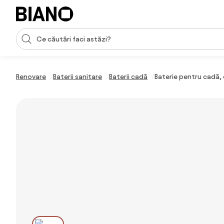
Sari peste navigare, accesează conținutul
Introducerea căutării
Sari peste conținut, mergi la subsol
Renovare
Baterii sanitare
Baterii cadă
Baterie pentru cadă, 