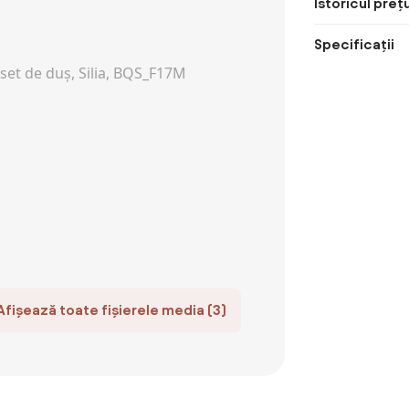
Istoricul prețu
Specificații
Afișează toate fișierele media (3)