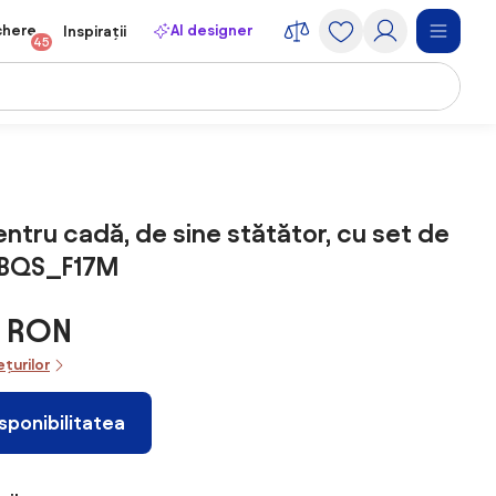
chere
AI designer
Inspirații
45
entru cadă, de sine stătător, cu set de
a, BQS_F17M
7 RON
ețurilor
isponibilitatea