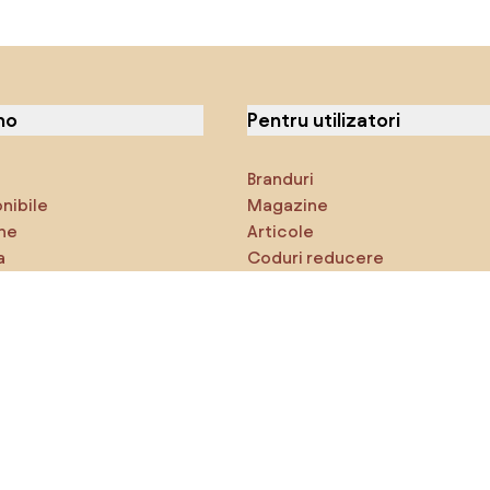
no
Pentru utilizatori
Branduri
onibile
Magazine
ne
Articole
a
Coduri reducere
ci
Densy Studio
că explorezi
Inspirații
AI designer