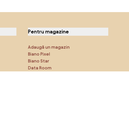
Pentru magazine
Adaugă un magazin
Biano Pixel
Biano Star
Data Room
Ne poți găsi pe rețelele de
socializare