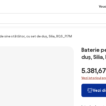
Vou
de sine stătător, cu set de duș, Silia, BQS_F17M
Baterie p
duș, Sili
5.381,6
Vezi istoricul pr
Vezi d