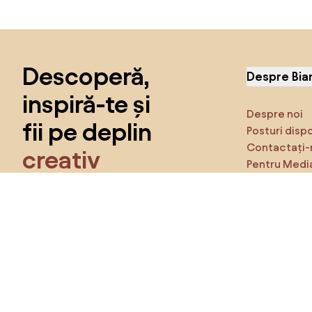
Sari peste subsol, revino la începutul paginii
Descoperă,
Despre Bia
inspiră-te și
Despre noi
fii pe deplin
Posturi disp
Contactați-
creativ
Pentru Medi
Caracteristi
Obține acces la toate funcțiile și fii
parte a comunității Home&Decor.
Asigură-te 
Produse
Vreau toate caracteristicile!