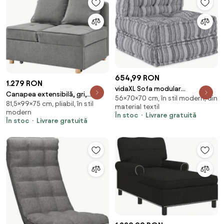
654,99 RON
1.279 RON
vidaXL Sofa modular
Canapea extensibilă, gri,
56×70×70 cm, în stil modern, din
patchwork Imprimare Gri 70 x
81,5×99×75 cm, pliabil, în stil
OSVALDO
material textil
70 x 56 cm țesătură
modern
În stoc
Livrare gratuită
În stoc
Livrare gratuită