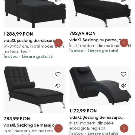
782,99 RON
1.286,99 RON
vidaXL Șezlong cu perne, negru,
vidaXL șezlong de relaxare cu
În stil modern, din material textil
material textil
91×91×157 cm, în stil modern, din
pernă Negru 91 x 157 x 91 cm
În stoc
Livrare gratuită
material textil
Catifea
În stoc
Livrare gratuită
1.172,99 RON
vidaXL Șezlong de masaj cu
783,99 RON
În stil modern, din piele
pernă, negru, piele artificială
vidaXL Șezlong de masaj cu
ecologică, reglabil
În stil modern, din material
sprijin, negru, material textil
În stoc
Livrare gratuită