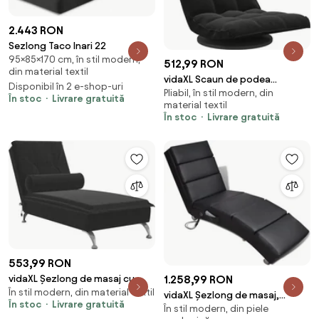
2.443 RON
Sezlong Taco Inari 22
95×85×170 cm, în stil modern,
512,99 RON
din material textil
vidaXL Scaun de podea
Disponibil în 2 e-shop-uri
Pliabil, în stil modern, din
pivotant, negru, catifea
În stoc
Livrare gratuită
material textil
În stoc
Livrare gratuită
553,99 RON
1.258,99 RON
vidaXL Șezlong de masaj cu
În stil modern, din material textil
suport sprijin, negru, catifea
vidaXL Șezlong de masaj,
În stoc
Livrare gratuită
În stil modern, din piele
negru, piele ecologică