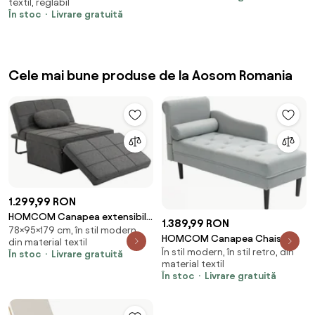
textil, reglabil
În stoc
Livrare gratuită
Cele mai bune produse de la Aosom Romania
1.299,99 RON
HOMCOM Canapea extensibilă
1.389,99 RON
78×95×179 cm, în stil modern,
cu Spătar Reglabil pe 5 Nivele și
HOMCOM Canapea Chaise
din material textil
Pernă Suplimentară, 95x179x78
În stil modern, în stil retro, din
Longue cu tapițerie cu efect
În stoc
Livrare gratuită
cm, Gri | Aosom Romania
material textil
de catifea, gri | Aosom Romania
În stoc
Livrare gratuită