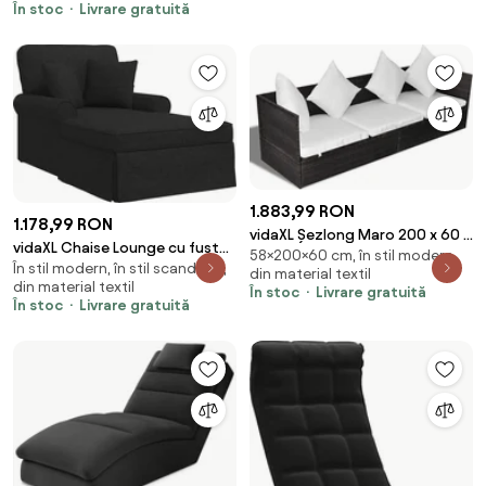
În stoc
Livrare gratuită
1.883,99 RON
1.178,99 RON
vidaXL Șezlong Maro 200 x 60 x
vidaXL Chaise Lounge cu fustă
58×200×60 cm, în stil modern,
58 cm poliratan
În stil modern, în stil scandinav,
cu pernă cu pernă 3 pcs Negru
din material textil
din material textil
țesătură
În stoc
Livrare gratuită
În stoc
Livrare gratuită