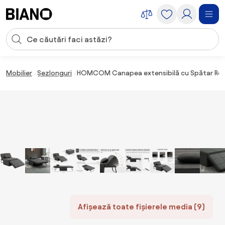
Sari peste navigare, accesează conținutul
Introducerea căutării
Sari peste conținut, mergi la subsol
Mobilier
Șezlonguri
HOMCOM Canapea extensibilă cu Spătar Reglab
Afișează toate fișierele media (9)