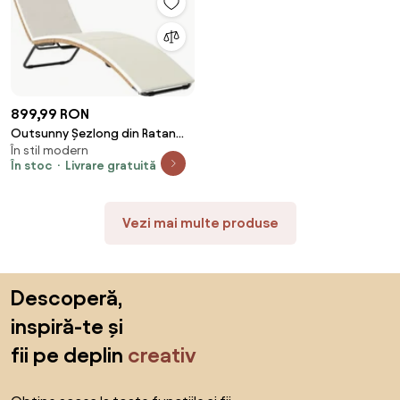
899,99 RON
Outsunny Șezlong din Ratan
În stil modern
Forma S cu Pernă, Șezlong de
În stoc
Livrare gratuită
Grădină cu Structură din Oțel,
pentru Terasă, Plajă, Piscină,
Grădină, 175x57x80cm, Crem |
Vezi mai multe produse
Aosom Romania
Sari peste subsol, revino la începutul paginii
Descoperă,
inspiră-te și
fii pe deplin
creativ