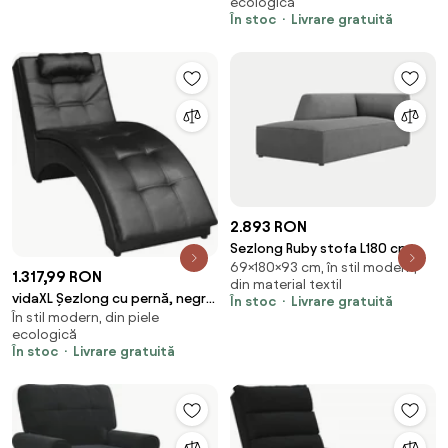
ecologică
În stoc
Livrare gratuită
2.893 RON
Sezlong Ruby stofa L180 cm
69×180×93 cm, în stil modern,
1.317,99 RON
din material textil
vidaXL Șezlong cu pernă, negru,
În stoc
Livrare gratuită
În stil modern, din piele
piele ecologică
ecologică
În stoc
Livrare gratuită