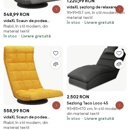
1.220,99 RON
vidaXL șezlong de relaxare cu
91×91×157 cm, în stil modern, din
pernă Negru 91 x 157 x 91 cm
548,99 RON
material textil
țesătură
vidaXL Scaun de podea
În stoc
Livrare gratuită
Pliabil, în stil modern, din
pivotant, gri deschis, material
material textil
textil
În stoc
Livrare gratuită
2.502 RON
Sezlong Taco Loco 45
95×85×170 cm, în stil modern,
558,99 RON
din material textil
vidaXL Scaun de podea
În stoc
Livrare gratuită
Pliabil, în stil modern, din
pivotant, galben muștar,
material textil
material textil