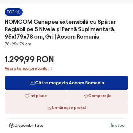
TOP 1
HOMCOM Canapea extensibilă cu Spătar
Reglabil pe 5 Nivele și Pernă Suplimentară,
95x179x78 cm, Gri | Aosom Romania
Dimensiuni
78×95×179 cm
1.299,99 RON
Vezi istoricul prețurilor
Către magazin Aosom Romania
Îmi place
Comparaţie
Urmărește prețul
Disponibilitate
În stoc