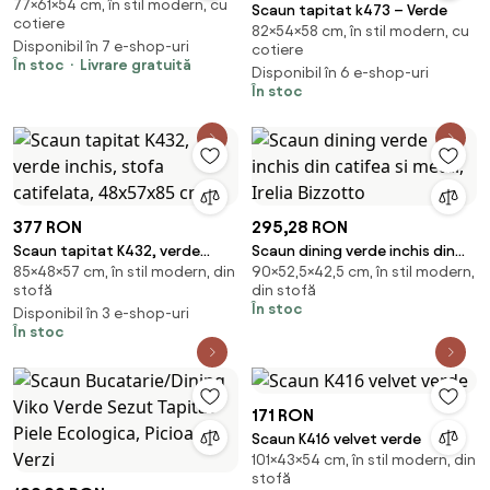
77×61×54 cm, în stil modern, cu
Scaun tapitat k473 – Verde
cotiere
82×54×58 cm, în stil modern, cu
Disponibil în 7 e-shop-uri
cotiere
În stoc
Livrare gratuită
Disponibil în 6 e-shop-uri
În stoc
377 RON
295,28 RON
Scaun tapitat K432, verde
Scaun dining verde inchis din
85×48×57 cm, în stil modern, din
90×52,5×42,5 cm, în stil modern,
inchis, stofa catifelata,
catifea si metal, Irelia Bizzotto
stofă
din stofă
48x57x85 cm
În stoc
Disponibil în 3 e-shop-uri
În stoc
171 RON
Scaun K416 velvet verde
101×43×54 cm, în stil modern, din
stofă