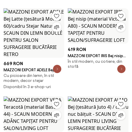
MODERN ADÂNC TAPIȚAT PENTRU
SALON/LIVING/BIROU LOFT
419 RON
MAZZONI EXPORT IRIS Bej nisip
În stil modern, cu cotiere, din
(material Victoria A80) - SCAUN
669 RON
stofă
MODERN TAPIȚAT PENTRU
MAZZONI EXPORT ADELE Bej
SALON/SUFRAGERIE LOFT
Cu picioare din lemn, în stil
Latte (țesătură Monza
modern, decor stejar
60)/cadru Stejar Natural -
Disponibil în 3 e-shop-uri
SCAUN DIN LEMN BOUCLÉ PENTRU
SALON SUFRAGERIE BUCĂTĂRIE
RETRO