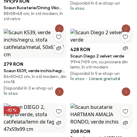
199,99 RON
Disponibil în 6 e-shop-uri
Scaun Bucatarie/Dining Viko
În stoc
88×58×48 cm, în stil modern, în
Verde Sezut Tapitat Piele
stil retro
Ecologica, Picioare Verzi
428 RON
Scaun Diego 2 velvet verde
99×47×59 cm, cu picioare din
279 RON
lemn, în stil modern
Scaun K539, verde inchis/negru,
Disponibil în 5 e-shop-uri
84×50×62 cm, în stil modern, din
stofa catifelata/metal,
În stoc
Livrare gratuită
stofă
50x62x84 cm
Disponibil în 3 e-shop-uri
În stoc
-10 %
208 RON