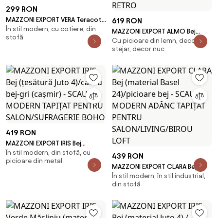
299 RON
MAZZONI EXPORT VERA Teracotă
619 RON
În stil modern, cu cotiere, din
(material Basel 44) - SCAUN
MAZZONI EXPORT ALMO Bej
stofă
MODERN ADÂNC TAPIȚAT PENTRU
Cu picioare din lemn, decor
(țesătură Juto 4) / cadru nuc
SALON/LIVING LOFT
stejar, decor nuc
băițuit - SCAUN DIN LEMN PENTRU
LIVING SUFRAGERIE BUCĂTĂRIE
RETRO
419 RON
MAZZONI EXPORT IRIS Bej
În stil modern, din stofă, cu
(țesătură Juto 4)/cadru bej-gri
439 RON
picioare din metal
(cașmir) - SCAUN MODERN
MAZZONI EXPORT CLARA Bej
TAPIȚAT PENTRU
În stil modern, în stil industrial,
(material Basel 24)/picioare bej
SALON/SUFRAGERIE BOHO
din stofă
- SCAUN MODERN ADÂNC
TAPIȚAT PENTRU
SALON/LIVING/BIROU LOFT