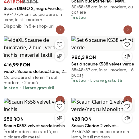
Scaun bucatarie HARTMAN
461 RON
513 RON
80×58×55 cm, în stil modern, cu
AMALIA RONDO, verde inchis
Scaun DIEGO 2, negru/verde,
cotiere
99×47×59 cm, cu picioare din
stofa catifelata/lemn de fag,
În stoc
lemn, în stil modern
47x59x99 cm
Disponibil în 5 e-shop-uri
986,3 RON
Set 6 scaune K538 velvet verde
416,99 RON
85×48×57 cm, în stil modern, - 6
vidaXL Scaune de bucătărie, 2
bucăți
Cu picioare din lemn, în stil
buc., verde închis, material
În stoc
Livrare gratuită
modern, - 2 bucăți
textil
În stoc
Livrare gratuită
252 RON
428 RON
Scaun K558 velvet verde inchis
Scaun Clarion 2 velvet
În stil modern, din stofă, cu
97×42×58 cm, cu picioare din
verde/negru Monolith 37
picioare din metal
lemn, în stil modern