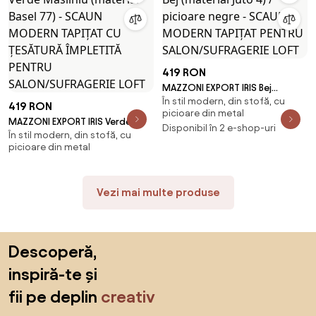
419 RON
MAZZONI EXPORT IRIS Bej
În stil modern, din stofă, cu
(material Juto 4) / picioare
419 RON
picioare din metal
negre - SCAUN MODERN TAPIȚAT
MAZZONI EXPORT IRIS Verde
Disponibil în 2 e-shop-uri
PENTRU SALON/SUFRAGERIE LOFT
În stil modern, din stofă, cu
Măsliniu (material Basel 77) -
picioare din metal
SCAUN MODERN TAPIȚAT CU
ȚESĂTURĂ ÎMPLETITĂ PENTRU
SALON/SUFRAGERIE LOFT
Vezi mai multe produse
Sari peste subsol, revino la începutul paginii
Descoperă,
inspiră-te și
fii pe deplin
creativ