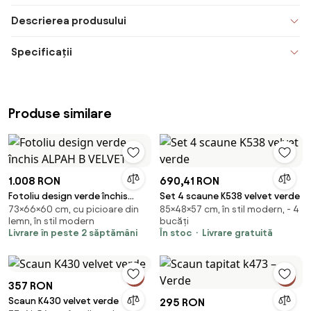
Descrierea produsului
Specificații
Produse similare
1.008 RON
690,41 RON
Fotoliu design verde închis
Set 4 scaune K538 velvet verde
73×66×60 cm, cu picioare din
85×48×57 cm, în stil modern, - 4
ALPAH B VELVET
lemn, în stil modern
bucăți
Livrare în peste 2 săptămâni
În stoc
Livrare gratuită
357 RON
Scaun K430 velvet verde
295 RON