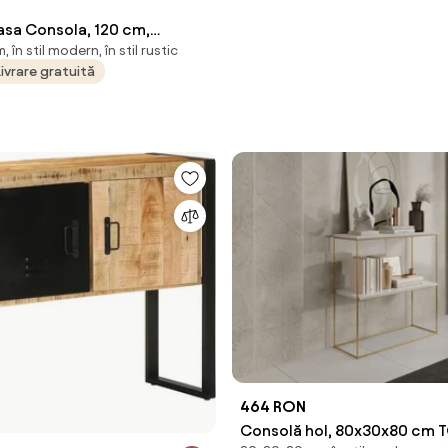
sa Consola, 120 cm,
în stil modern, în stil rustic
living, dining, dormitor -
Livrare gratuită
antichizat
464 RON
Consolă hol, 80x30x80 cm T