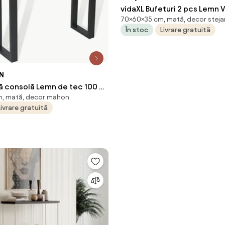
vidaXL Bufeturi 2 pcs Lemn V
70×60×35 cm, mată, decor steja
35 x 70 cm Lemn compozit
În stoc
Livrare gratuită
ON
ă consolă Lemn de tec 100 x
m, mată, decor mahon
Livrare gratuită