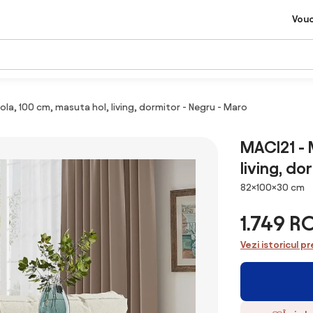
Vou
la, 100 cm, masuta hol, living, dormitor - Negru - Maro
MACI21 - 
living, do
Dimensiuni
82×100×30 cm
1.749 R
Vezi istoricul pr