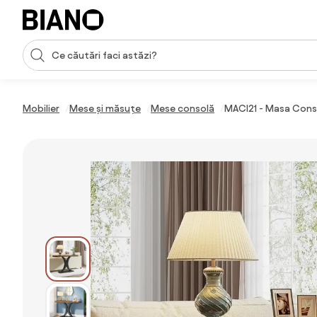
Sari peste navigare, accesează conținutul
Introducerea căutării
Sari peste conținut, mergi la subsol
Mobilier
Mese și măsuțe
Mese consolă
MACI21 - Masa Conso