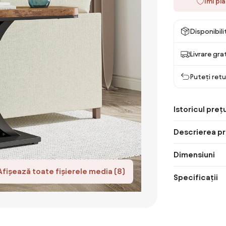
Îmi pl
Disponibil
Livrare gra
Puteți retu
Istoricul prețu
Descrierea pr
Dimensiuni
Afișează toate fișierele media (8)
Specificații