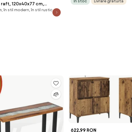
În stoc
Livrare gratuită
 raft, 120x40x77 cm,
în stil modern, în stil rustic
izzotto
622,99 RON