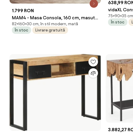
638,99 RO
vidaXL Con
1.799 RON
75×90×35 cm,
masiv de 
MAM4 - Masa Consola, 160 cm, masuta
În stoc
82×160×30 cm, în stil modern, mată
hol, living, dining, dormitor - Maro -
În stoc
Livrare gratuită
Negru / Maro / Gri / Negru / Maro Mix
3.882,27 R