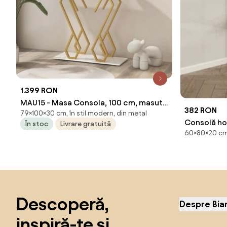
1.399 RON
MAU15 - Masa Consola, 100 cm, masuta
382 RON
79×100×30 cm, în stil modern, din metal
hol, living, dormitor - Auriu - Alb
Consolă ho
În stoc
Livrare gratuită
Imitatie de Marmura
60×80×20 cm,
Furniture (
Sari peste subsol, revino la începutul paginii
Descoperă,
Despre Bia
inspiră-te și