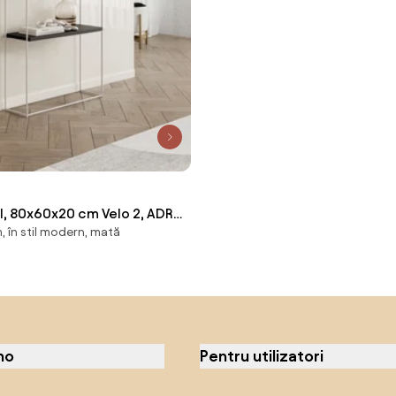
l, 80x60x20 cm Velo 2, ADRK
 în stil modern, mată
Culoare: Negru / Alb)
no
Pentru utilizatori