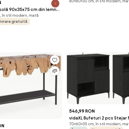
80×80×30 cm, în stil modern, ma
Furniture (Culoare: Alb / S
N
solă 90x35x75 cm din lemn
 în stil modern, mată
mango
Livrare gratuită
546,99 RON
vidaXL Bufeturi 2 pcs Stejar
70×60×35 cm, în stil modern, ma
35 x 70 cm Lemn compozit
ON