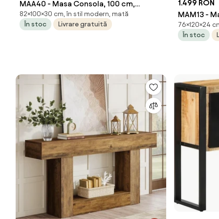
1.499 RON
MAA40 - Masa Consola, 100 cm,
82×100×30 cm, în stil modern, mată
MAM13 - Ma
masuta hol, living, dormitor - Alb -
În stoc
Livrare gratuită
76×120×24 cm, 
masuta hol, 
Imitatie de Marmura
În stoc
Maro / Alb 