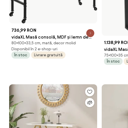
736,99 RON
vidaXL Masă consolă, MDF și lemn de
1.138,99 R
80×100×33,5 cm, mată, decor molid
brad, 100 x 33,5 x 80 cm
Disponibil în 2 e-shop-uri
vidaXL Mas
În stoc
Livrare gratuită
75×100×35 c
35 x 75 cm
În stoc