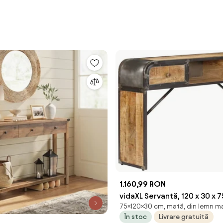
1.160,99 RON
vidaXL Servantă, 120 x 30 x 
75×120×30 cm, mată, din lemn m
masiv de mango
În stoc
Livrare gratuită