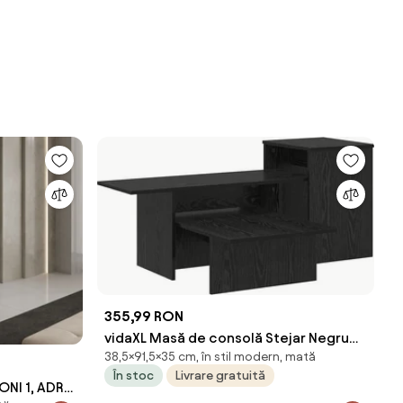
355,99 RON
vidaXL Masă de consolă Stejar Negru
38,5×91,5×35 cm, în stil modern, mată
91,5 x 35 x 38,5 cm Lemn compozit
În stoc
Livrare gratuită
ONI 1, ADRK