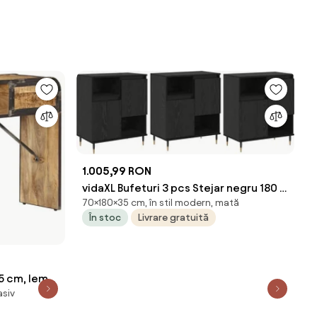
1.005,99 RON
vidaXL Bufeturi 3 pcs Stejar negru 180 x
70×180×35 cm, în stil modern, mată
35 x 70 cm Lemn compozit
În stoc
Livrare gratuită
75 cm, lemn
asiv