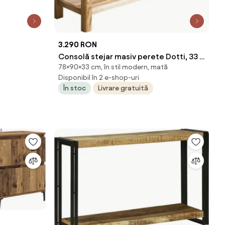
3.290 RON
Consolă stejar masiv perete Dotti, 33 ×
78×90×33 cm, în stil modern, mată
78 × 90 cm
Disponibil în 2 e-shop-uri
În stoc
Livrare gratuită