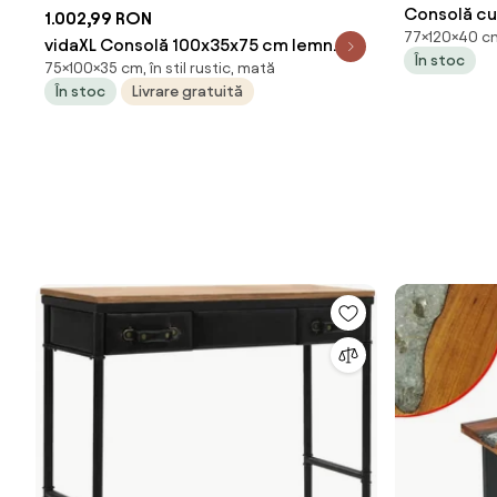
Consolă cu
1.002,99 RON
77×120×40 cm, 
Grenada, B
vidaXL Consolă 100x35x75 cm lemn
În stoc
75×100×35 cm, în stil rustic, mată
masiv de mango
În stoc
Livrare gratuită