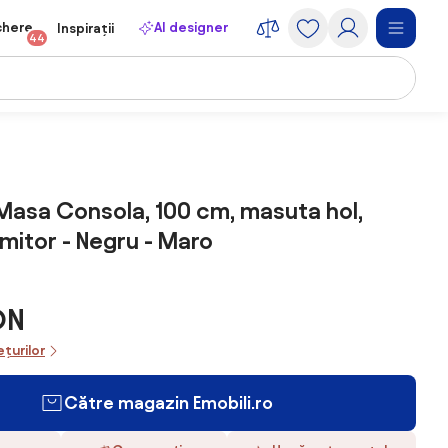
chere
AI designer
Inspirații
44
Masa Consola, 100 cm, masuta hol,
rmitor - Negru - Maro
ON
ețurilor
Către magazin Emobili.ro