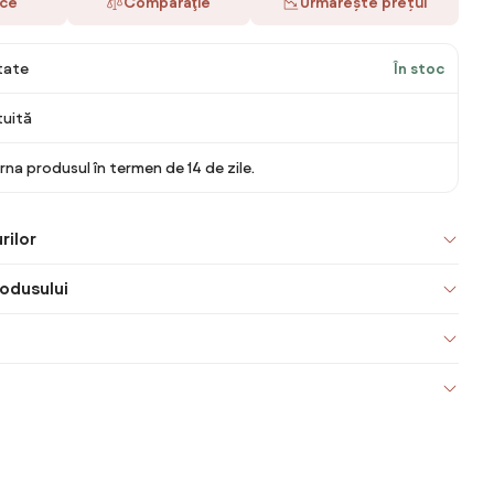
ace
Comparaţie
Urmărește prețul
itate
În stoc
tuită
rna produsul în termen de 14 de zile.
rilor
odusului