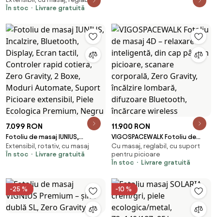
Incalzire, AI Voice, Tableta
În stoc
Livrare gratuită
touch screen, Bluetooth,
Display, Zero Gravity, 2 Boxe,
Moduri Automate, PU
7.099 RON
11.900 RON
Fotoliu de masaj IUNIUS,
VIGOSPACEWALK Fotoliu de
Extensibil, rotativ, cu masaj
Cu masaj, reglabil, cu suport
Incalzire, Bluetooth, Display,
masaj 4D – relaxare inteligentă,
În stoc
Livrare gratuită
pentru picioare
Ecran tactil, Controler rapid
din cap până-n picioare,
În stoc
Livrare gratuită
cotiera, Zero Gravity, 2 Boxe,
scanare corporală, Zero
Moduri Automate, Suport
Gravity, încălzire lombară,
Picioare extensibil, Piele
difuzoare Bluetooth, încărcare
-25 %
-10 %
Ecologica Premium, Negru
wireless