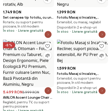
1.749 RON
1.399 RON
Set canapea tip fotoliu, cu un
Fotoliu Masaj si Incalzire,
Rotativ, cu suport pentru
Extensibil, cu masaj, reglabil
singur loc, taburet inclus,
Recliner, suport picioare
picioare, în stil modern
material tip boucle, rotativ, Alb
extensibil, Air PU Premium,
Disponibil în 2 e-shop-uri
În stoc
Livrare gratuită
În stoc
Livrare gratuită
Negru
-8 %
1.599 RON
Fotoliu Masaj si Incalzire,
Extensibil, cu suport pentru
Recliner, suport picioare
picioare, în stil modern
extensibil, Air PU Premium, Bej
Disponibil în 2 e-shop-uri
5.499 RON
În stoc
Livrare gratuită
5.999 RON
AVALON Accent Lounge Chair &
Reglabil, pentru TV, cu suport
Ottoman – Fotoliu Premium cu
pentru picioare
Taburet, Design Ergonomic,
În stoc
Livrare gratuită