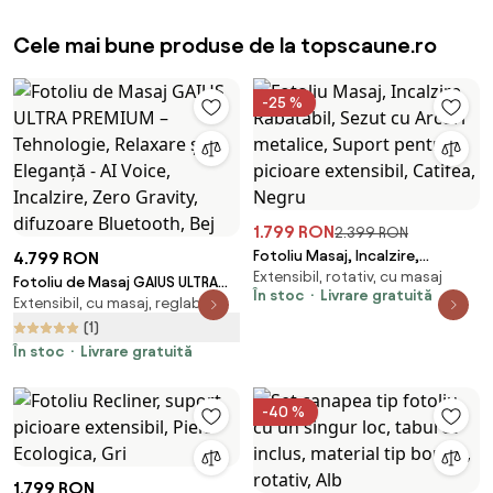
Suport Picioare extensibil, Piele
Cele mai bune produse de la topscaune.ro
Ecologica Premium, Bej
-25 %
1.799 RON
2.399 RON
Fotoliu Masaj, Incalzire,
4.799 RON
Extensibil, rotativ, cu masaj
Rabatabil, Sezut cu Arcuri
Fotoliu de Masaj GAIUS ULTRA
În stoc
Livrare gratuită
metalice, Suport pentru
Extensibil, cu masaj, reglabil
PREMIUM – Tehnologie, Relaxare
picioare extensibil, Catifea,
și Eleganță - AI Voice, Incalzire,
(1)
Negru
Zero Gravity, difuzoare
În stoc
Livrare gratuită
Bluetooth, Bej
-40 %
1.799 RON