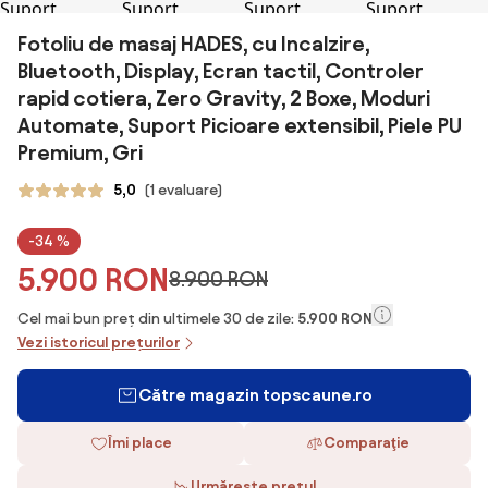
Fotoliu de masaj HADES, cu Incalzire,
Bluetooth, Display, Ecran tactil, Controler
rapid cotiera, Zero Gravity, 2 Boxe, Moduri
Automate, Suport Picioare extensibil, Piele PU
Premium, Gri
5,0
(1 evaluare)
-34 %
5.900 RON
8.900 RON
Cel mai bun preț din ultimele 30 de zile:
5.900 RON
Vezi istoricul prețurilor
Către magazin topscaune.ro
Îmi place
Comparaţie
Urmărește prețul