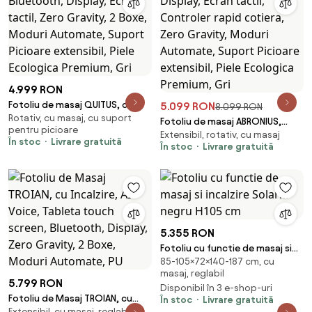
Premium, Alb
4.999 RON
Fotoliu de masaj QUITUS, cu
5.099 RON
8.099 RON
Rotativ, cu masaj, cu suport
Incalzire, Bluetooth, Display,
Fotoliu de masaj ABRONIUS,
pentru picioare
Ecran tactil, Zero Gravity, 2
Extensibil, rotativ, cu masaj
Incalzire, Display, Ecran tactil,
În stoc
Livrare gratuită
Boxe, Moduri Automate,
În stoc
Livrare gratuită
Controler rapid cotiera, Zero
Suport Picioare extensibil, Piele
Gravity, Moduri Automate,
Ecologica Premium, Gri
Suport Picioare extensibil, Piele
Ecologica Premium, Gri
5.355 RON
Fotoliu cu functie de masaj si
85-105×72×140-187 cm, cu
incalzire Solaria negru H105 cm
masaj, reglabil
5.799 RON
Disponibil în 3 e-shop-uri
Fotoliu de Masaj TROIAN, cu
În stoc
Livrare gratuită
Extensibil, cu masaj, reglabil