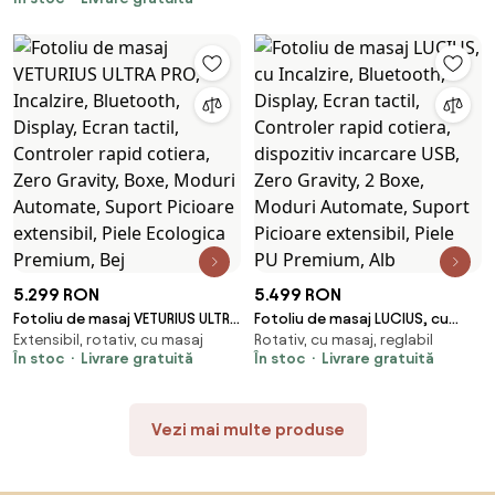
Piele Ecologică PU Premium,
Furnir culoare Lemn Nuc, Bază
Pivotantă din Aluminiu, Negru
5.299 RON
5.499 RON
Fotoliu de masaj VETURIUS ULTRA
Fotoliu de masaj LUCIUS, cu
Extensibil, rotativ, cu masaj
Rotativ, cu masaj, reglabil
PRO, Incalzire, Bluetooth,
Incalzire, Bluetooth, Display,
În stoc
Livrare gratuită
În stoc
Livrare gratuită
Display, Ecran tactil, Controler
Ecran tactil, Controler rapid
rapid cotiera, Zero Gravity,
cotiera, dispozitiv incarcare
Boxe, Moduri Automate,
USB, Zero Gravity, 2 Boxe,
Vezi mai multe produse
Suport Picioare extensibil, Piele
Moduri Automate, Suport
Ecologica Premium, Bej
Picioare extensibil, Piele PU
Premium, Alb