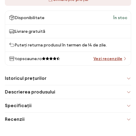
Disponibilitate
În stoc
Livrare gratuită
Puteți returna produsul în termen de 14 de zile.
topscaune.ro
Vezi recenziile
Istoricul prețurilor
Descrierea produsului
Specificații
Recenzii