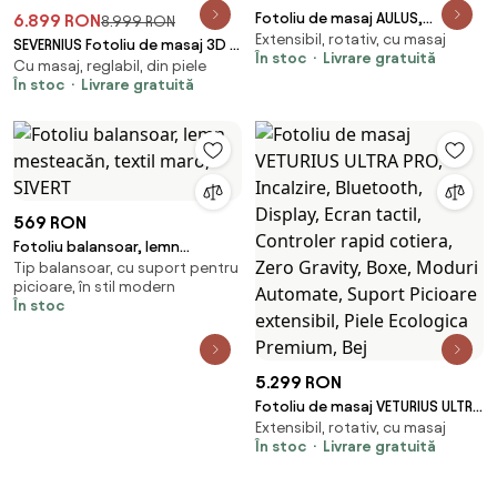
Fotoliu de masaj AULUS,
6.899 RON
8.999 RON
Extensibil, rotativ, cu masaj
Incalzire, Tableta touch screen,
SEVERNIUS Fotoliu de masaj 3D –
În stoc
Livrare gratuită
Controler rapid cotiera, Zero
Cu masaj, reglabil, din piele
Spa-ul tău personal, direct
În stoc
Livrare gratuită
Gravity, Moduri Automate,
acasă! - Scanare automata, AI
Suport Picioare extensibil, Piele
Voice,încărcare wireless
Ecologica Premium, Gri
telefon, Incalzire, Zero Gravity,
difuzoare Bluetooth, controler
rapid
569 RON
Fotoliu balansoar, lemn
Tip balansoar, cu suport pentru
mesteacăn, textil maro, SIVERT
picioare, în stil modern
În stoc
5.299 RON
Fotoliu de masaj VETURIUS ULTRA
Extensibil, rotativ, cu masaj
PRO, Incalzire, Bluetooth,
În stoc
Livrare gratuită
Display, Ecran tactil, Controler
rapid cotiera, Zero Gravity,
Boxe, Moduri Automate,