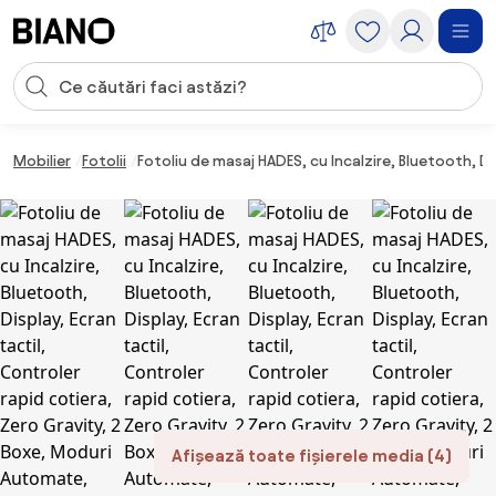
Sari peste navigare, accesează conținutul
Introducerea căutării
Sari peste conținut, mergi la subsol
Mobilier
Fotolii
Fotoliu de masaj HADES, cu Incalzire, Bluetooth, Di
Afișează toate fișierele media (4)