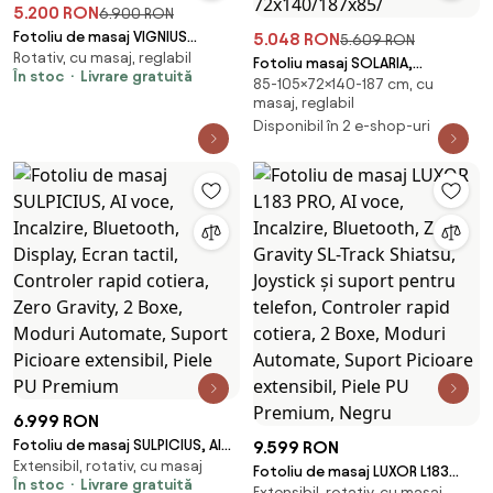
5.200 RON
6.900 RON
Fotoliu de masaj VIGNIUS
5.048 RON
5.609 RON
Rotativ, cu masaj, reglabil
Premium – șină dublă SL, Zero
Fotoliu masaj SOLARIA,
În stoc
Livrare gratuită
Gravity, 2D
85-105×72×140-187 cm, cu
crem/gri, piele
masaj, reglabil
ecologica/metal,
Disponibil în 2 e-shop-uri
72x140/187x85/
6.999 RON
Fotoliu de masaj SULPICIUS, AI
9.599 RON
Extensibil, rotativ, cu masaj
voce, Incalzire, Bluetooth,
Fotoliu de masaj LUXOR L183
În stoc
Livrare gratuită
Display, Ecran tactil, Controler
Extensibil, rotativ, cu masaj