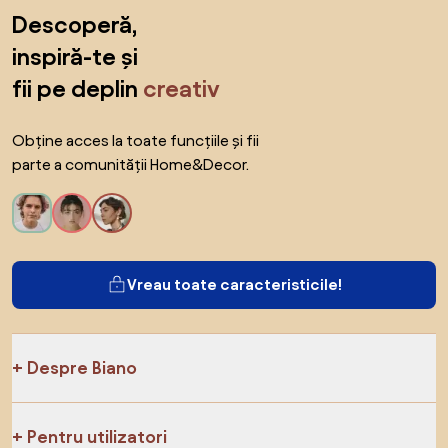
Sari peste subsol, revino la începutul paginii
Descoperă,
inspiră-te și
fii pe deplin
creativ
Obține acces la toate funcțiile și fii
parte a comunității Home&Decor.
Vreau toate caracteristicile!
Despre Biano
Pentru utilizatori