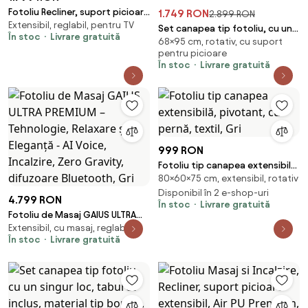
Fotoliu Recliner, suport picioare
1.749 RON
2.899 RON
Extensibil, reglabil, pentru TV
extensibil, Piele Ecologica, Gri
Set canapea tip fotoliu, cu un
În stoc
Livrare gratuită
68×95 cm, rotativ, cu suport
singur loc, taburet inclus,
pentru picioare
material tip boucle, rotativ, Alb
În stoc
Livrare gratuită
999 RON
Fotoliu tip canapea extensibilă,
80×60×75 cm, extensibil, rotativ
pivotant, cu pernă, textil, Gri
Disponibil în 2 e-shop-uri
4.799 RON
În stoc
Livrare gratuită
Fotoliu de Masaj GAIUS ULTRA
Extensibil, cu masaj, reglabil
PREMIUM – Tehnologie, Relaxare
În stoc
Livrare gratuită
și Eleganță - AI Voice, Incalzire,
Zero Gravity, difuzoare
Bluetooth, Gri