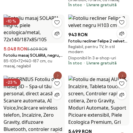
PRO, AI voce, Incalzire,
rapid cotiera, Zero Gravity, 2
În stoc
Livrare gratuită
Bluetooth, Zero Gravity SL-
Boxe, Moduri Automate,
Track Shiatsu, Joystick și
Suport Picioare extensibil, Piele
suport pentru telefon,
-10 %
PU Premium
Controler rapid cotiera, 2 Boxe,
Moduri Automate, Suport
943 RON
Picioare extensibil, Piele PU
Fotoliu recliner Felipe 2 velvet
Premium, Negru
Reglabil, pentru TV, în stil
negru H103 cm
5.048 RON
5.609 RON
modern
Fotoliu masaj SOLARIA, negru,
Disponibil în 3 e-shop-uri
85-105×72×140-187 cm, cu
piele ecologica/metal,
În stoc
Livrare gratuită
masaj, reglabil
72x140/187x85/105
-23 %
5.499 RON