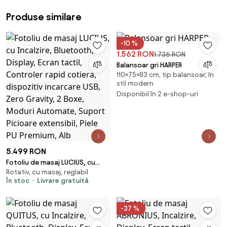
Produse similare
-10 %
1.562 RON
1.736 RON
Balansoar gri HARPER
110×75×83 cm, tip balansoar, în
stil modern
Disponibil în 2 e-shop-uri
5.499 RON
Fotoliu de masaj LUCIUS, cu
Rotativ, cu masaj, reglabil
Incalzire, Bluetooth, Display,
În stoc
Livrare gratuită
Ecran tactil, Controler rapid
cotiera, dispozitiv incarcare
USB, Zero Gravity, 2 Boxe,
-37 %
Moduri Automate, Suport
Picioare extensibil, Piele PU