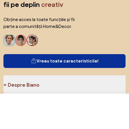
fii pe deplin
creativ
Obține acces la toate funcțiile și fii
parte a comunității Home&Decor.
Vreau toate caracteristicile!
Despre Biano
309 RON
Pentru utilizatori
Către magazin
Pentru magazine