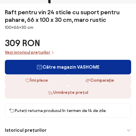
Raft pentru vin 24 sticle cu suport pentru
pahare, 66 x 100 x 30 cm, maro rustic
Dimensiuni
100×66×30 cm
309 RON
Vezi istoricul prețurilor
Către magazin VASHOME
Îmi place
Comparaţie
Urmărește prețul
Puteți returna produsul în termen de 14 de zile.
Istoricul prețurilor