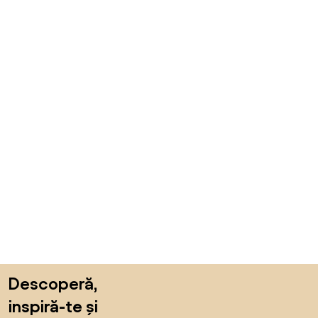
Sari peste subsol, revino la începutul paginii
Descoperă,
inspiră-te și