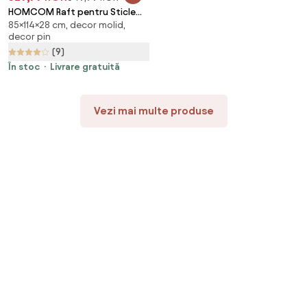
HOMCOM Raft pentru Sticle
85×114×28 cm, decor molid,
din Lemn de Brad cu 6 Rafturi
decor pin
pentru 72 de Sticle, 114x28x85
(9)
cm, Lemn Natural | Aosom
Romania
În stoc
Livrare gratuită
Vezi mai multe produse