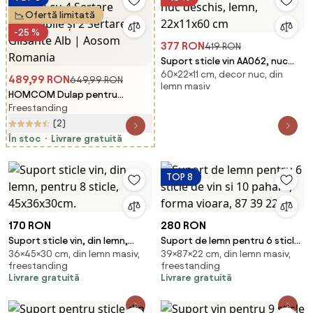
Ofertă limitată
-25 %
377 RON
419 RON
Suport sticle vin AA062, nuc
60×22×11 cm, decor nuc, din
deschis, lemn, 22x11x60 cm
489,99 RON
649,99 RON
lemn masiv
HOMCOM Dulap pentru
Freestanding
Pantofi cu 4 Sertare Rabatabile
și 2 Sertare Glisante Alb |
(2)
Aosom Romania
În stoc
Livrare gratuită
TOP 8
170 RON
280 RON
Suport sticle vin, din lemn,
Suport de lemn pentru 6 sticle
36×45×30 cm, din lemn masiv,
39×87×22 cm, din lemn masiv,
pentru 8 sticle, 45x36x30cm.
de vin si 10 pahare, forma
freestanding
freestanding
vioara, 87 39 22 cm
Livrare gratuită
Livrare gratuită