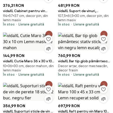
376,31 RON
481,99 RON
vidaXL Cabinet pentru vin
vidaXL Suport de vinuri,
114×57×37 cm, decor pin, din
107,5×61,5×30 cm, decor pin, din
ASKIM Alb cu Capac de Miere 57
61,5x30x107,5 cm, lemn masiv
lemn masiv
lemn masiv
x 37 x 114 cm
de pin
În stoc
Livrare gratuită
În stoc
Livrare gratuită
144,99 RON
760,99 RON
vidaXL Cutie Maro 36 x 30 x 10
vidaXL Bar tip glob pământesc
10×36×30 cm, decor mahon, din
Decor arțar, decor mesteacăn,
cm Lemn masiv de mahon
stativ sticle de vin negru lemn
lemn masiv
decor frasin
eucalipt
În stoc
Livrare gratuită
În stoc
Livrare gratuită
356,99 RON
697,99 RON
vidaXL Suporturi sticle de vin de
vidaXL Raft pentru vin Maro 100