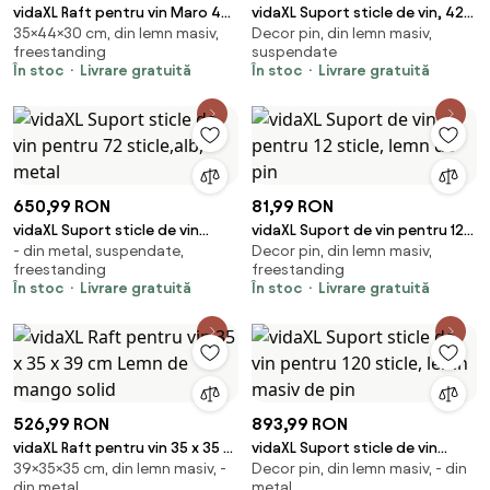
vidaXL Raft pentru vin Maro 44
vidaXL Suport sticle de vin, 42
35×44×30 cm, din lemn masiv,
Decor pin, din lemn masiv,
x 30 x 35 cm Lemn de mango
sticle, negru, lemn masiv de pin
freestanding
suspendate
solid
În stoc
Livrare gratuită
În stoc
Livrare gratuită
650,99 RON
81,99 RON
vidaXL Suport sticle de vin
vidaXL Suport de vin pentru 12
- din metal, suspendate,
Decor pin, din lemn masiv,
pentru 72 sticle,alb, metal
sticle, lemn de pin
freestanding
freestanding
În stoc
Livrare gratuită
În stoc
Livrare gratuită
526,99 RON
893,99 RON
vidaXL Raft pentru vin 35 x 35 x
vidaXL Suport sticle de vin
39×35×35 cm, din lemn masiv, -
Decor pin, din lemn masiv, - din
39 cm Lemn de mango solid
pentru 120 sticle, lemn masiv de
din metal
metal