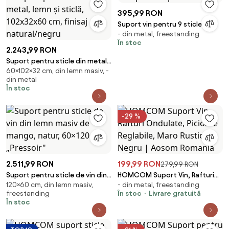
395,99 RON
Suport vin pentru 9 sticle
- din metal, freestanding
În stoc
2.243,99 RON
Suport pentru sticle din metal,
60×102×32 cm, din lemn masiv, -
lemn și sticlă, 102x32x60 cm,
din metal
finisaj natural/negru
În stoc
-29 %
2.511,99 RON
199,99 RON
279,99 RON
Suport pentru sticle de vin din
HOMCOM Suport Vin, Rafturi
120×60 cm, din lemn masiv,
- din metal, freestanding
lemn masiv de mango, natur,
Ondulate, Picioare Reglabile,
freestanding
În stoc
Livrare gratuită
60×120 cm, „Pressoir"
Maro Rustic, Negru | Aosom
În stoc
Romania