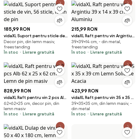
185,99 RON
215,99 RON
vidaXL Suport pentru sticle de
vidaXL Raft pentru vin Argintiu
Decor pin, din lemn masiv,
39×39×14 cm, - din metal,
vin, 56 sticle, lemn de pin
39 x 14 x 39 cm Aluminiu
freestanding
freestanding
În stoc
Livrare gratuită
În stoc
Livrare gratuită
828,99 RON
423,99 RON
vidaXL Raft pentru vin 2 pcs Alb
vidaXL Raft pentru vin 35 x 35 x
62×62×25 cm, decor pin, din
39×35×35 cm, din lemn masiv, -
62 x 25 x 62 cm Lemn de pin
39 cm Lemn Solid de Acacia
lemn masiv
din metal
masiv
În stoc
Livrare gratuită
În stoc
Livrare gratuită