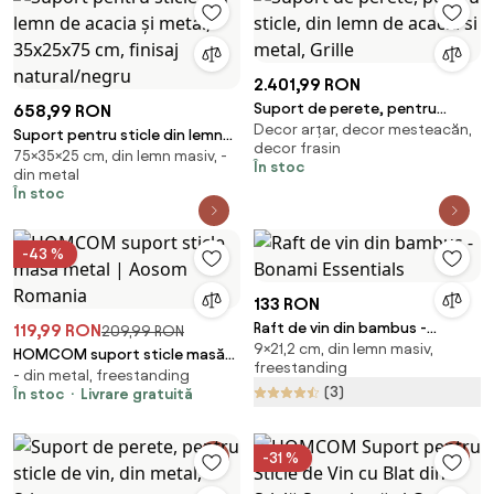
2.401,99 RON
Suport de perete, pentru
658,99 RON
Decor arțar, decor mesteacăn,
sticle, din lemn de acacia si
Suport pentru sticle din lemn
decor frasin
metal, Grille
75×35×25 cm, din lemn masiv, -
de acacia și metal, 35x25x75
În stoc
din metal
cm, finisaj natural/negru
În stoc
-43 %
133 RON
Raft de vin din bambus -
119,99 RON
209,99 RON
9×21,2 cm, din lemn masiv,
Bonami Essentials
HOMCOM suport sticle masă
freestanding
- din metal, freestanding
metal | Aosom Romania
(3)
În stoc
Livrare gratuită
-31 %