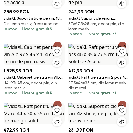
755,99 RON
242,99 RON
vidaXL Suport sticle de vin, 13
vidaXL Suport de vinuri,
Din lemn masiv, freestanding
87×67,5×25 cm, decor pin, din
sticle, lemn masiv de acacia
67,5x25x87 cm, lemn masiv de
În stoc
Livrare gratuită
lemn masiv
pin
În stoc
Livrare gratuită
1.525,99 RON
412,99 RON
vidaXL Cabinet pentru vin Alb
vidaXL Raft pentru vin 2 pcs 46
114×97×45 cm, decor pin, din
27,5×46×35 cm, din lemn masiv, -
97 x 45 x 114 cm Lemn de pin
x 35 x 27,5 cm Lemn Solid de
lemn masiv
din metal
masiv
Acacia
În stoc
Livrare gratuită
În stoc
Livrare gratuită
472,99 RON
231,99 RON