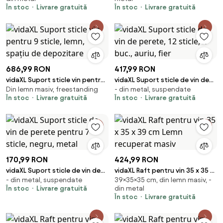
pin
În stoc
Livrare gratuită
În stoc
Livrare gratuită
686,99 RON
417,99 RON
vidaXL Suport sticle vin pentru
vidaXL Suport sticle de vin de
Din lemn masiv, freestanding
- din metal, suspendate
9 sticle, lemn, spațiu de
perete, 12 sticle, 2 buc., auriu,
În stoc
Livrare gratuită
În stoc
Livrare gratuită
depozitare
fier
170,99 RON
424,99 RON
vidaXL Suport sticle de vin de
vidaXL Raft pentru vin 35 x 35 x
- din metal, suspendate
39×35×35 cm, din lemn masiv, -
perete pentru 7 sticle, negru,
39 cm Lemn recuperat masiv
În stoc
Livrare gratuită
din metal
metal
În stoc
Livrare gratuită