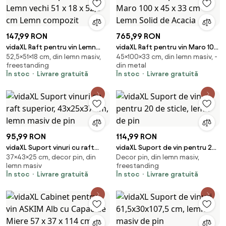
147,99 RON
765,99 RON
vidaXL Raft pentru vin Lemn
vidaXL Raft pentru vin Maro 100
52,5×51×18 cm, din lemn masiv,
45×100×33 cm, din lemn masiv, -
vechi 51 x 18 x 52,5 cm Lemn
x 45 x 33 cm Lemn Solid de
freestanding
din metal
compozit
Acacia
În stoc
Livrare gratuită
În stoc
Livrare gratuită
95,99 RON
114,99 RON
vidaXL Suport vinuri cu raft
vidaXL Suport de vin pentru 20
37×43×25 cm, decor pin, din
Decor pin, din lemn masiv,
superior, 43x25x37 cm, lemn
de sticle, lemn de pin
lemn masiv
freestanding
masiv de pin
În stoc
Livrare gratuită
În stoc
Livrare gratuită