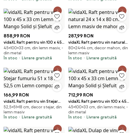
858,99 RON
287,99 RON
vidaXL Raft pentru vin 100 x 45 x
vidaXL Raft pentru vin natural
45×100×33 cm, din lemn masiv, -
80×24×14 cm, decor mahon, din
33 cm Lemn de Mango Solid și
24 x 14 x 80 cm Lemn masiv de
din metal
lemn masiv
Şlefuit
mahon
În stoc
Livrare gratuită
În stoc
Livrare gratuită
166,99 RON
712,99 RON
vidaXL Raft pentru vin Stejar
vidaXL Raft pentru vin 100 x 45 x
52,5×51×18 cm, decor stejar, din
45×100×33 cm, din lemn masiv, -
fumuriu 51 x 18 x 52,5 cm Lemn
33 cm Lemn de Mango Solid și
lemn masiv
din metal
compozit
Şlefuit
În stoc
Livrare gratuită
În stoc
Livrare gratuită