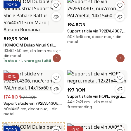
TOP 6
194 RON
Suport sticle vin 792EVL4307,
60×14×15 cm, decor nuc, - din
nuc/crom, PAL/metal, 14x15x60
519,99 RON
metal
cm
HOMCOM Dulap Vinuri Stil
113×52×40 cm, din lemn masiv, -
Industrial Suport 9 Sticle
din metal
Pahare Rafturi 52x40x113cm
În stoc
Livrare gratuită
Maro | Aosom Romania
-10 %
197 RON
Suport sticle vin HOPE, negru,
174 RON
194 RON
44×12×21 cm, - din metal,
metal, 12x21x44 cm
Suport sticle vin 792EVL4306,
freestanding
60×14×15 cm, decor nuc, - din
nuc/crom, PAL/metal, 14x15x60
metal
cm
TOP 3
-10 %