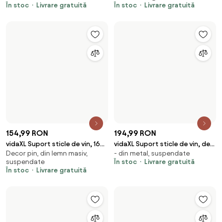
233,99 RON
116,99 RON
vidaXL Suport sticle de vin
vidaXL Suport sticle de vin, 12
- din metal, suspendate,
Decor pin, din lemn masiv,
pentru 9 sticle, cu suport
sticle, negru, lemn masiv de pin
freestanding
suspendate
pahar, metal
În stoc
Livrare gratuită
În stoc
Livrare gratuită
192,99 RON
692,99 RON
vidaXL Suport sticle de vin, de
vidaXL Suport sticle de vin
- din metal, suspendate
- din metal, suspendate,
perete, 7 sticle, auriu, metal
pentru 45 de sticle, metal
În stoc
Livrare gratuită
freestanding
În stoc
Livrare gratuită