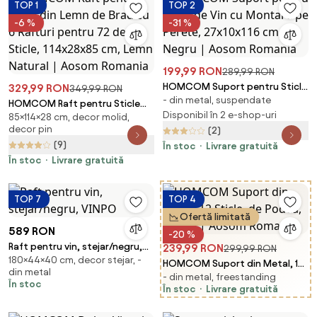
TOP 1
TOP 2
-6 %
-31 %
199,99 RON
289,99 RON
HOMCOM Suport pentru Sticle
329,99 RON
349,99 RON
- din metal, suspendate
de Vin cu Montare pe Perete,
HOMCOM Raft pentru Sticle
27x10x116 cm, Negru | Aosom
Disponibil în 2 e-shop-uri
85×114×28 cm, decor molid,
din Lemn de Brad cu 6 Rafturi
decor pin
Romania
(2)
pentru 72 de Sticle, 114x28x85
(9)
cm, Lemn Natural | Aosom
În stoc
Livrare gratuită
Romania
În stoc
Livrare gratuită
TOP 7
TOP 4
Ofertă limitată
589 RON
-20 %
Raft pentru vin, stejar/negru,
239,99 RON
299,99 RON
180×44×40 cm, decor stejar, -
VINPO
HOMCOM Suport din Metal, 12
din metal
- din metal, freestanding
Sticle, de Podea, Negru | Aosom
În stoc
În stoc
Livrare gratuită
Romania