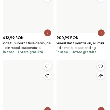
276,99 RON
382,99 RON
vidaXL Suport sticle de vin, de
vidaXL Cabinet pentru vin
- din metal, suspendate
114×57×37 cm, decor pin, din
perete, 7 sticle, 2 buc., alb,
ASKIM Ceară de Miere 57 x 37 x
În stoc
Livrare gratuită
lemn masiv
metal
114 cm
În stoc
Livrare gratuită