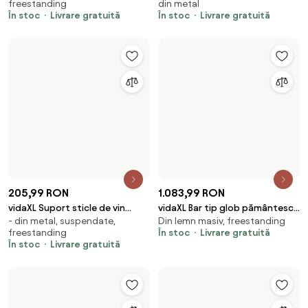
suspendate
freestanding
brad
În stoc
Livrare gratuită
În stoc
Livrare gratuită
788,99 RON
vidaXL Suport sticle de vin
855,99 RON
- din metal, suspendate,
pentru 108 sticle, metal
vidaXL Suport de vin pentru 96
freestanding
- din metal, freestanding
de sticle, negru, fier
În stoc
Livrare gratuită
În stoc
Livrare gratuită
306,99 RON
1.233,99 RON
vidaXL Dulap de vinuri, negru,
vidaXL Suport de vin pentru 16
62×62×25 cm, decor pin, din
Decor tec, din lemn masiv,
62x25x62 cm, lemn masiv de
sticle, lemn masiv reciclat
lemn masiv
freestanding
pin
În stoc
Livrare gratuită
În stoc
Livrare gratuită