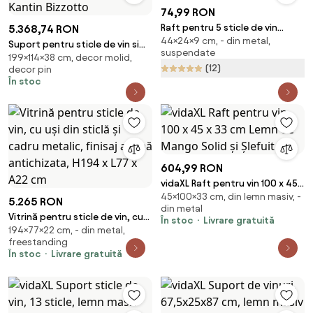
74,99 RON
Raft pentru 5 sticle de vin
5.368,74 RON
44×24×9 cm, - din metal,
negru pentru perete din metal
Suport pentru sticle de vin si
suspendate
Lava – Metaltex
199×114×38 cm, decor molid,
pahare maro din lemn de Brad,
(12)
decor pin
114 cm, Kantin Bizzotto
În stoc
604,99 RON
vidaXL Raft pentru vin 100 x 45 x
45×100×33 cm, din lemn masiv, -
33 cm Lemn de Mango Solid și
5.265 RON
din metal
Şlefuit
Vitrină pentru sticle de vin, cu
În stoc
Livrare gratuită
194×77×22 cm, - din metal,
uși din sticlă și cadru metalic,
freestanding
finisaj alamă antichizata, H194 x
În stoc
Livrare gratuită
L77 x A22 cm