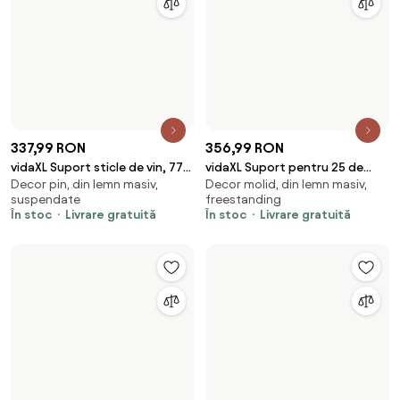
154,99 RON
194,99 RON
vidaXL Suport sticle de vin, 16
vidaXL Suport sticle de vin, de
Decor pin, din lemn masiv,
- din metal, suspendate
sticle, maro, lemn masiv de pin
perete, 7 sticle, alb, metal
suspendate
În stoc
Livrare gratuită
În stoc
Livrare gratuită
412,99 RON
900,99 RON
vidaXL Suport sticle de vin, de
vidaXL Raft pentru vin, aluminiu,
- din metal, suspendate
- din metal, freestanding
perete, 10 sticle, 2 buc, auriu,
argintiu, pentru 27 sticle
În stoc
Livrare gratuită
În stoc
Livrare gratuită
metal