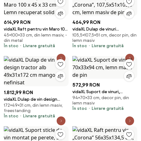
614,99 RON
464,99 RON
vidaXL Raft pentru vin Maro 100
vidaXL Dulap de vinuri
45×100×33 cm, din lemn masiv, -
105,5×107,5×51 cm, decor pin, din
x 45 x 33 cm Lemn recuperat
„Corona”, 107,5x51x105,5 cm,
din metal
lemn masiv
solid
lemn masiv de pin
În stoc
Livrare gratuită
În stoc
Livrare gratuită
572,99 RON
vidaXL Suport de vinuri,
1.812,99 RON
94×70×33 cm, decor pin, din
70x33x94 cm, lemn masiv de
vidaXL Dulap de vin design
lemn masiv
pin
172×49×31 cm, din lemn masiv,
tractor alb 49x31x172 cm
În stoc
Livrare gratuită
freestanding
mango nefinisat
În stoc
Livrare gratuită