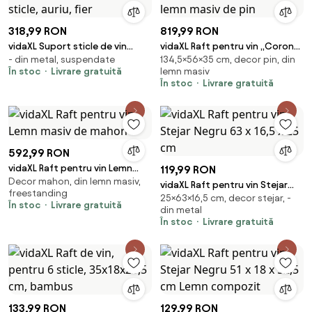
318,99 RON
819,99 RON
vidaXL Suport sticle de vin
vidaXL Raft pentru vin „Corona”
- din metal, suspendate
134,5×56×35 cm, decor pin, din
montat pe perete, 36 sticle,
56x35x134,5 cm, lemn masiv de
În stoc
Livrare gratuită
lemn masiv
auriu, fier
pin
În stoc
Livrare gratuită
592,99 RON
vidaXL Raft pentru vin Lemn
119,99 RON
Decor mahon, din lemn masiv,
masiv de mahon
vidaXL Raft pentru vin Stejar
freestanding
25×63×16,5 cm, decor stejar, -
Negru 63 x 16,5 x 25 cm
În stoc
Livrare gratuită
din metal
În stoc
Livrare gratuită
133,99 RON
129,99 RON