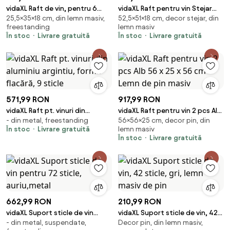
vidaXL Raft de vin, pentru 6
vidaXL Raft pentru vin Stejar
25,5×35×18 cm, din lemn masiv,
52,5×51×18 cm, decor stejar, din
sticle, 35x18x25,5 cm, bambus
Negru 51 x 18 x 52,5 cm Lemn
freestanding
lemn masiv
compozit
În stoc
Livrare gratuită
În stoc
Livrare gratuită
571,99 RON
917,99 RON
vidaXL Raft pt. vinuri din
vidaXL Raft pentru vin 2 pcs Alb
- din metal, freestanding
56×56×25 cm, decor pin, din
aluminiu argintiu, formă
56 x 25 x 56 cm Lemn de pin
În stoc
Livrare gratuită
lemn masiv
flacără, 9 sticle
masiv
În stoc
Livrare gratuită
662,99 RON
210,99 RON
vidaXL Suport sticle de vin
vidaXL Suport sticle de vin, 42
- din metal, suspendate,
Decor pin, din lemn masiv,
pentru 72 sticle, auriu,metal
sticle, gri, lemn masiv de pin