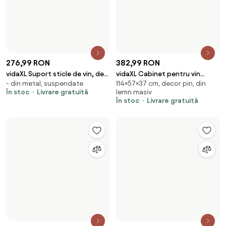
280,99 RON
1.814,99 RON
vidaXL Suporturi sticle de vin de
vidaXL Dulap de vin tractor,
- din metal, suspendate
172×49×31 cm, din lemn masiv,
perete 14 sticle 2 buc. negru
galben, 49x31x172 cm, lemn
În stoc
Livrare gratuită
suspendate
metal
masiv de mango
În stoc
Livrare gratuită
Încarcă mai multe produse