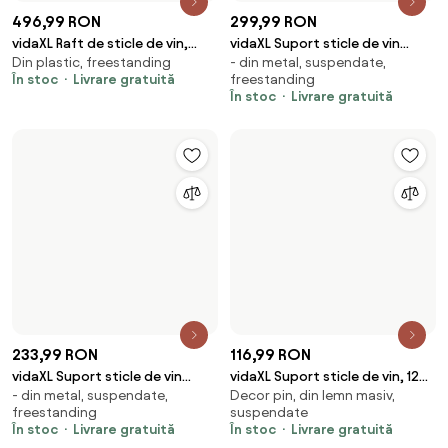
162,99 RON
128,99 RON
vidaXL Raft pentru vin Argintiu
vidaXL Raft pentru vin Gri
37,5×32×14 cm, - din metal,
52,5×51×18 cm, din lemn masiv,
32 x 14 x 37.5 cm Aluminiu
Sonoma 51 x 18 x 52,5 cm Lemn
freestanding
freestanding
compozit
În stoc
Livrare gratuită
În stoc
Livrare gratuită