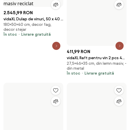
2.545,99 RON
411,99 RON
vidaXL Dulap de vinuri, 50 x 40 x
vidaXL Raft pentru vin 2 pcs 46
180×50×40 cm, decor fag,
27,5×46×35 cm, din lemn masiv, -
180 cm, lemn masiv reciclat
x 35 x 27,5 cm Lemn recuperat
decor stejar
din metal
masiv
În stoc
Livrare gratuită
În stoc
Livrare gratuită
398,99 RON
400,99 RON
vidaXL Dulap de vinuri, alb,
vidaXL Suport sticle de vin, 77
61×23×34 cm, decor pin, din
Decor pin, din lemn masiv,
23x34x61 cm, lemn masiv de pin
sticle, negru, lemn masiv de pin
lemn masiv
suspendate
În stoc
Livrare gratuită
În stoc
Livrare gratuită
1.011,99 RON
403,99 RON