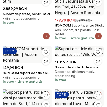
2.859,99 RON
Suport de perete, pentru sticle
- din metal, suspendate
de vin, din metal, Stim
179,99 RON
259,99 RON
În stoc
HOMCOM Suport pentru Sticle
41×41×22 cm, din plastic, - din
de Vin cu Blat din Sticlă
metal
Securizată și Cadru din Oțel,
În stoc
Livrare gratuită
41x22x41 cm, Negru | Aosom
Romania
TOP 9
1.011,99 RON
Suport de sticle din lemn de
149,99 RON
Decor tec, din lemn masiv,
tec reciclat "Wild Wine "
HOMCOM suport de sticle slim
freestanding
- din metal, suspendate
| Aosom Romania
În stoc
În stoc
Livrare gratuită
TOP 5