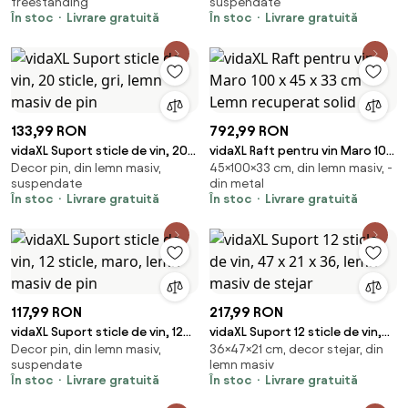
freestanding
suspendate
În stoc
Livrare gratuită
În stoc
Livrare gratuită
133,99 RON
792,99 RON
vidaXL Suport sticle de vin, 20
vidaXL Raft pentru vin Maro 100
Decor pin, din lemn masiv,
45×100×33 cm, din lemn masiv, -
sticle, gri, lemn masiv de pin
x 45 x 33 cm Lemn recuperat
suspendate
din metal
solid
În stoc
Livrare gratuită
În stoc
Livrare gratuită
117,99 RON
217,99 RON
vidaXL Suport sticle de vin, 12
vidaXL Suport 12 sticle de vin,
Decor pin, din lemn masiv,
36×47×21 cm, decor stejar, din
sticle, maro, lemn masiv de pin
47 x 21 x 36, lemn masiv de
suspendate
lemn masiv
stejar
În stoc
Livrare gratuită
În stoc
Livrare gratuită