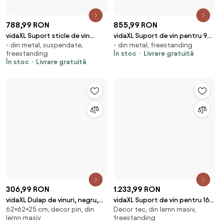
496,99 RON
299,99 RON
vidaXL Raft de sticle de vin,
vidaXL Suport sticle de vin
Din plastic, freestanding
- din metal, suspendate,
pentru 48 sticle, PP, stivuibil
pentru 28 de sticle, metal
În stoc
Livrare gratuită
freestanding
În stoc
Livrare gratuită