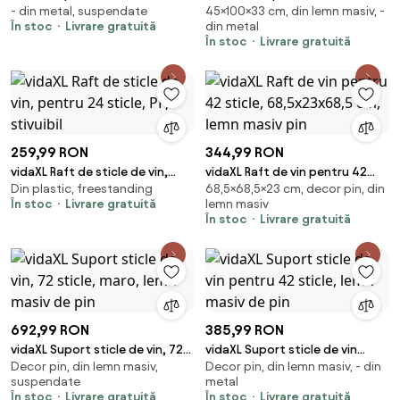
- din metal, suspendate
45×100×33 cm, din lemn masiv, -
perete 18 sticle 2 buc. negru
x 45 x 33 cm Lemn recuperat
În stoc
Livrare gratuită
din metal
fier
solid
În stoc
Livrare gratuită
259,99 RON
344,99 RON
vidaXL Raft de sticle de vin,
vidaXL Raft de vin pentru 42
Din plastic, freestanding
68,5×68,5×23 cm, decor pin, din
pentru 24 sticle, PP, stivuibil
sticle, 68,5x23x68,5 cm, lemn
În stoc
Livrare gratuită
lemn masiv
masiv pin
În stoc
Livrare gratuită
692,99 RON
385,99 RON
vidaXL Suport sticle de vin, 72
vidaXL Suport sticle de vin
Decor pin, din lemn masiv,
Decor pin, din lemn masiv, - din
sticle, maro, lemn masiv de pin
pentru 42 sticle, lemn masiv de
suspendate
metal
pin
În stoc
Livrare gratuită
În stoc
Livrare gratuită