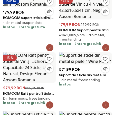
TOP 10
-31 %
179,99 RON
HOMCOM suport sticle slim |
- din metal, suspendate
Aosom Romania
179,99 RON
259,99 RON
În stoc
Livrare gratuită
HOMCOM Suport pentru Sticle
41×42,5×16,5 cm, - din metal,
de Vin cu 4 Niveluri, 42,5x16,5x41
freestanding
cm, Negru | Aosom Romania
În stoc
Livrare gratuită
-15 %
571,99 RON
Suport de sticle din metal si
- din metal, freestanding
piele " Wine Rack "
În stoc
279,99 RON
329,99 RON
HOMCOM Raft pentru Sticle de
Din lemn masiv, freestanding
Vin și Lichioruri, Capacitate 24
În stoc
Livrare gratuită
Sticle, Lemn Natural, Design
Elegant | Aosom Romania