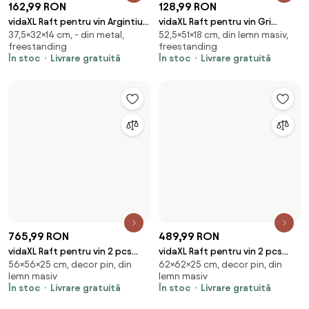
1
2
Sari peste subsol, revino la începutul paginii
Descoperă,
inspiră-te și
fii pe deplin
creativ
Obține acces la toate funcțiile și fii
parte a comunității Home&Decor.
Vreau toate caracteristicile!