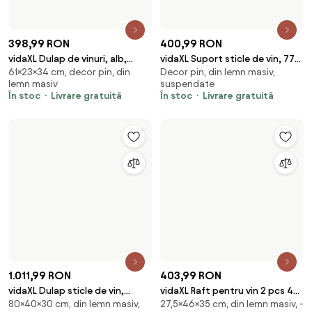
vidaXL Dulap sticle de vin,
vidaXL Raft pentru vin 2 pcs 46
80×40×30 cm, din lemn masiv,
27,5×46×35 cm, din lemn masiv, -
40x30x80 cm, lemn masiv de
x 35 x 27,5 cm Lemn de mango
freestanding
din metal
acacia
solid
În stoc
Livrare gratuită
În stoc
Livrare gratuită
205,99 RON
vidaXL Suport sticle de vin
- din metal, suspendate,
pentru 8 sticle, metal
1.083,99 RON
freestanding
vidaXL Bar tip glob pământesc
În stoc
Livrare gratuită
Din lemn masiv, freestanding
pentru vin, lemn eucalipt,
În stoc
Livrare gratuită
independent
337,99 RON
356,99 RON
vidaXL Suport sticle de vin, 77
vidaXL Suport pentru 25 de
Decor pin, din lemn masiv,
Decor molid, din lemn masiv,
sticle, gri, lemn masiv de pin
sticle de vin, lemn masiv de