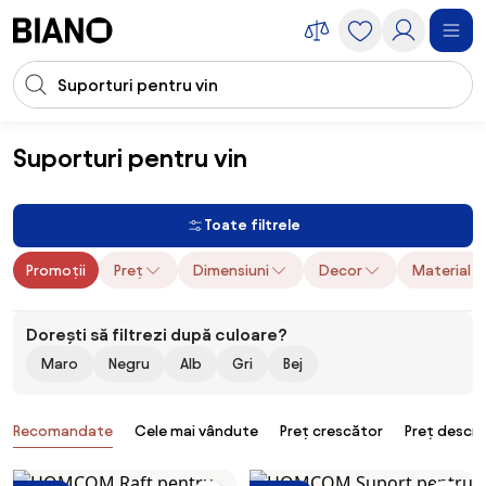
Sari peste navigare, accesează conținutul
Introducerea căutării
Sari peste conținut, mergi la subsol
Suporturi pentru vin
Accesorii
Accesorii living
Suporturi pentru vin
Toate filtrele
Promoții
Preț
Dimensiuni
Decor
Material
Dorești să filtrezi după culoare?
Maro
Negru
Alb
Gri
Bej
Produse
Recomandate
Cele mai vândute
Preț crescător
Preț descr