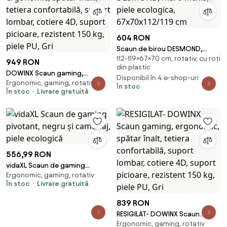
604 RON
Scaun de birou DESMOND,
112-119×67×70 cm, rotativ, cu roți
maro inchis, piele ecologica,
949 RON
din plastic
67x70x112/119 cm
DOWINX Scaun gaming,
Disponibil în 4 e-shop-uri
Ergonomic, gaming, rotativ
ergonomic, spătar înalt,
În stoc
În stoc
Livrare gratuită
tetiera confortabilă, suport
lombar, cotiere 4D, suport
picioare, rezistent 150 kg, piele
PU, Gri
556,99 RON
vidaXL Scaun de gaming
Ergonomic, gaming, rotativ
pivotant, negru și camuflaj,
În stoc
Livrare gratuită
piele ecologică
839 RON
RESIGILAT- DOWINX Scaun
Ergonomic, gaming, rotativ
gaming, ergonomic, spătar