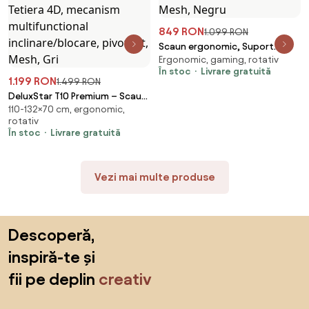
849 RON
1.099 RON
Scaun ergonomic, Suport
Ergonomic, gaming, rotativ
Lombar 3 Zone Dinamice,
În stoc
Livrare gratuită
Spătar ajustabil pe inaltime,
1.199 RON
1.499 RON
cotiere 3D, tetiera 3D, suport
DeluxStar T10 Premium – Scaun
pentru picioare, umeras,
110-132×70 cm, ergonomic,
ergonomic, cotiere 6D ultra
pivotant, Mesh, Negru
rotativ
moi, Suport Lombar 3 Zone
În stoc
Livrare gratuită
Dinamice, Spătar ajustabil pe
inaltime, Sezut Translatie,
Tetiera 4D, mecanism
Vezi mai multe produse
multifunctional
inclinare/blocare, pivotant,
Mesh, Gri
Sari peste subsol, revino la începutul paginii
Descoperă,
inspiră-te și
fii pe deplin
creativ