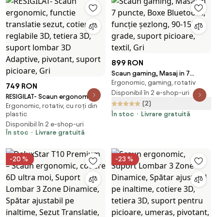
899 RON
Scaun gaming, Masaj in 7
Ergonomic, gaming, rotativ
puncte, Boxe Bluetooth,
749 RON
funcție șezlong, 90-155 grade,
Disponibil în 2 e-shop-uri
RESIGILAT- Scaun ergonomic,
suport picioare, textil, Gri
(2)
Ergonomic, rotativ, cu roți din
functie translatie sezut,
plastic
În stoc
Livrare gratuită
cotiere reglabile 3D, tetiera 3D,
Disponibil în 2 e-shop-uri
suport lombar 3D Adaptive,
În stoc
Livrare gratuită
pivotant, suport picioare, Gri
-20 %
-23 %