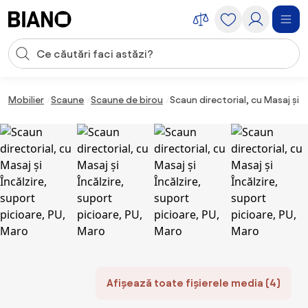
Sari peste navigare, accesează conținutul
Introducerea căutării
Sari peste conținut, mergi la subsol
Mobilier
Scaune
Scaune de birou
Scaun directorial, cu Masaj și Î
Afișează toate fișierele media (4)