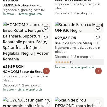
899 RON
Ergonomic, rotativ, cu roți din
Ecologica Prinno Negru
LUMINA X-Motion Plus –
plastic
Ergonomic, gaming, rotativ
Ergonomie Avansată, Cotiere
Disponibil în 4 e-shop-uri
În stoc
Livrare gratuită
5D, Textil, Negru
499,06 RON
Scaun de Birou cu Masaj OFF
Ergonomic, rotativ, cu roți din
936 Negru
plastic
Disponibil în 2 e-shop-uri
(1)
629,99 RON
În stoc
Livrare gratuită
HOMCOM Scaun de Birou
Ergonomic, rotativ, cu roți din
Rotativ, Funcție de Balansare,
plastic
Suporturi Rabatabile pentru
Disponibil în 2 e-shop-uri
Brațe, Spătar Înalt, Înălțime
În stoc
Livrare gratuită
Reglabilă, Negru | Aosom
Romania