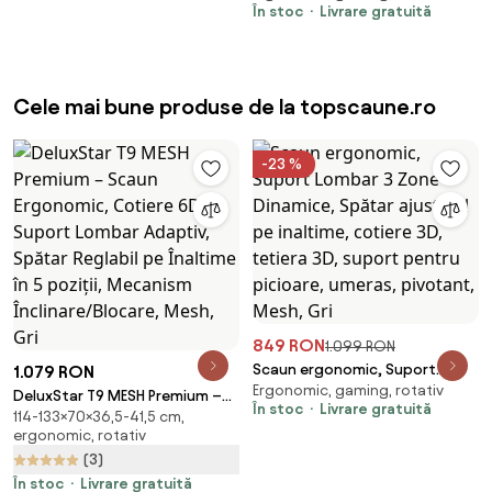
În stoc
Livrare gratuită
înalt, tetiera confortabilă,
suport lombar, cotiere 4D,
suport picioare, rezistent 150
kg, piele PU, Gri
Cele mai bune produse de la topscaune.ro
-23 %
849 RON
1.099 RON
Scaun ergonomic, Suport
1.079 RON
Ergonomic, gaming, rotativ
Lombar 3 Zone Dinamice,
DeluxStar T9 MESH Premium –
În stoc
Livrare gratuită
Spătar ajustabil pe inaltime,
114-133×70×36,5-41,5 cm,
Scaun Ergonomic, Cotiere 6D,
ergonomic, rotativ
cotiere 3D, tetiera 3D, suport
Suport Lombar Adaptiv, Spătar
pentru picioare, umeras,
(3)
Reglabil pe Înaltime în 5 poziții,
pivotant, Mesh, Gri
Mecanism Înclinare/Blocare,
În stoc
Livrare gratuită