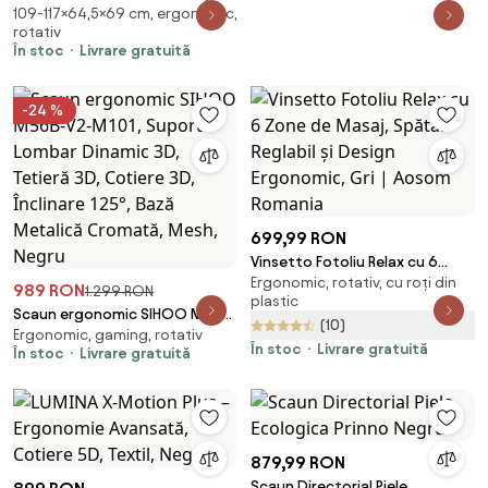
109-117×64,5×69 cm, ergonomic,
de Birou Rotativ cu Spătar Înalt
rotativ
Reglabil și Suport pentru
În stoc
Livrare gratuită
Picioare, 64,5x69x109-117 cm,
Gri | Aosom Romania
-24 %
699,99 RON
Vinsetto Fotoliu Relax cu 6
Ergonomic, rotativ, cu roți din
Zone de Masaj, Spătar Reglabil
989 RON
1.299 RON
plastic
și Design Ergonomic, Gri |
Scaun ergonomic SIHOO M56B-
(10)
Aosom Romania
Ergonomic, gaming, rotativ
V2-M101, Suport Lombar
În stoc
Livrare gratuită
În stoc
Livrare gratuită
Dinamic 3D, Tetieră 3D, Cotiere
3D, Înclinare 125°, Bază Metalică
Cromată, Mesh, Negru
879,99 RON
Scaun Directorial Piele