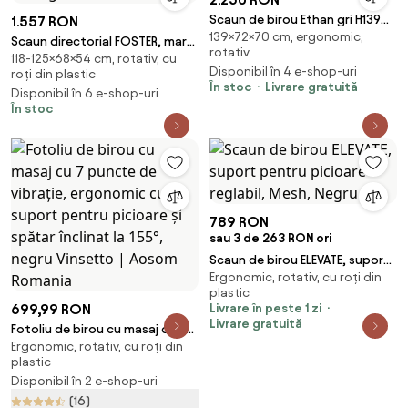
Scaun de birou Ethan gri H139
1.557 RON
139×72×70 cm, ergonomic,
cm
Scaun directorial FOSTER, maro
rotativ
118-125×68×54 cm, rotativ, cu
inchis, piele
Disponibil în 4 e-shop-uri
roți din plastic
ecologica/metal/PVC, 68x5
În stoc
Livrare gratuită
Disponibil în 6 e-shop-uri
În stoc
789 RON
sau 3 de 263 RON ori
Scaun de birou ELEVATE, suport
Ergonomic, rotativ, cu roți din
pentru picioare reglabil, Mesh,
plastic
Negru
699,99 RON
Livrare în peste 1 zi
Livrare gratuită
Fotoliu de birou cu masaj cu 7
Ergonomic, rotativ, cu roți din
puncte de vibrație, ergonomic
plastic
cu suport pentru picioare și
Disponibil în 2 e-shop-uri
spătar înclinat la 155°, negru
(16)
Vinsetto | Aosom Romania