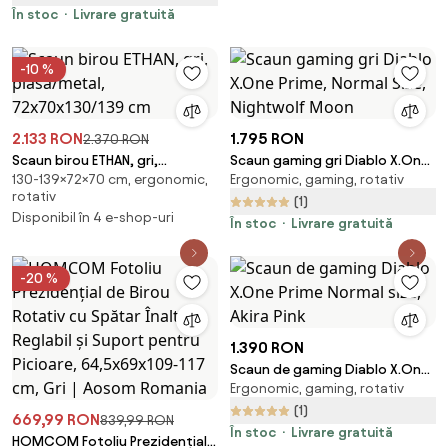
În stoc
Livrare gratuită
-10 %
2.133 RON
1.795 RON
2.370 RON
Scaun birou ETHAN, gri,
Scaun gaming gri Diablo X.One
130-139×72×70 cm, ergonomic,
Ergonomic, gaming, rotativ
plasa/metal, 72x70x130/139 cm
Prime, Normal Size, Nightwolf
rotativ
Moon
(1)
Disponibil în 4 e-shop-uri
În stoc
Livrare gratuită
-20 %
1.390 RON
Scaun de gaming Diablo X.One
Ergonomic, gaming, rotativ
Prime Normal size, Akira Pink
(1)
669,99 RON
839,99 RON
În stoc
Livrare gratuită
HOMCOM Fotoliu Prezidențial