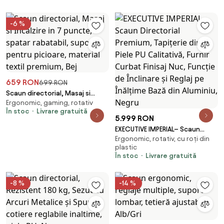
Mesh, Gri
-6 %
659 RON
699 RON
Scaun directorial, Masaj si
Ergonomic, gaming, rotativ
Incalzire in 7 puncte, spatar
În stoc
Livrare gratuită
rabatabil, suport pentru
5.999 RON
picioare, material textil
EXECUTIVE IMPERIAL– Scaun
premium, Bej
Ergonomic, rotativ, cu roți din
Directorial Premium, Tapițerie
plastic
din Piele PU Calitativă, Furnir
În stoc
Livrare gratuită
Curbat Finisaj Nuc, Funcție de
Înclinare și Reglaj pe Înălțime
Bază din Aluminiu, Negru
-8 %
-14 %