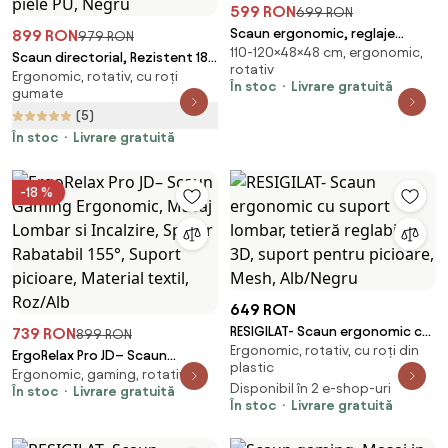
599 RON
699 RON
Scaun ergonomic, reglaje
899 RON
979 RON
110-120×48×48 cm, ergonomic,
multiple, suport lombar, tetieră
Scaun directorial, Rezistent 180
rotativ
ajustabilă, Alb/Gri
Ergonomic, rotativ, cu roți
kg, Sezut cu Arcuri Metalice și
În stoc
Livrare gratuită
gumate
Spumă, cotiere reglabile
(5)
inaltime, piele PU, Negru
În stoc
Livrare gratuită
-18 %
649 RON
RESIGILAT- Scaun ergonomic cu
739 RON
899 RON
Ergonomic, rotativ, cu roți din
suport lombar, tetieră reglabilă
ErgoRelax Pro JD– Scaun
plastic
3D, suport pentru picioare,
Ergonomic, gaming, rotativ
Gaming Ergonomic, Masaj
Disponibil în 2 e-shop-uri
În stoc
Livrare gratuită
Mesh, Alb/Negru
Lombar si Incalzire, Spătar
În stoc
Livrare gratuită
Rabatabil 155°, Suport picioare,
Material textil, Roz/Alb