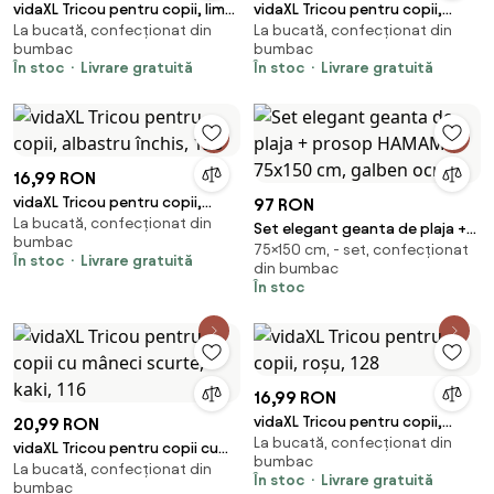
vidaXL Tricou pentru copii, lime,
vidaXL Tricou pentru copii,
La bucată, confecționat din
La bucată, confecționat din
116
albastru mediu, 128
bumbac
bumbac
În stoc
Livrare gratuită
În stoc
Livrare gratuită
16,99 RON
vidaXL Tricou pentru copii,
97 RON
La bucată, confecționat din
albastru închis, 128
Set elegant geanta de plaja +
bumbac
75×150 cm, - set, confecționat
prosop HAMAM 75x150 cm,
În stoc
Livrare gratuită
din bumbac
galben ocru
În stoc
16,99 RON
vidaXL Tricou pentru copii,
20,99 RON
La bucată, confecționat din
roșu, 128
vidaXL Tricou pentru copii cu
bumbac
La bucată, confecționat din
mâneci scurte, kaki, 116
În stoc
Livrare gratuită
bumbac