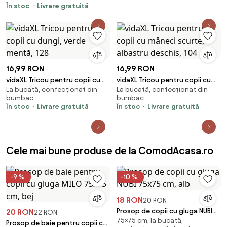
În stoc
Livrare gratuită
16,99 RON
16,99 RON
vidaXL Tricou pentru copii cu
vidaXL Tricou pentru copii cu
La bucată, confecționat din
La bucată, confecționat din
dungi, verde mentă, 128
mâneci scurte, albastru
bumbac
bumbac
deschis, 104
În stoc
Livrare gratuită
În stoc
Livrare gratuită
Cele mai bune produse de la ComodAcasa.ro
-9 %
-10 %
18 RON
20 RON
Prosop de copii cu gluga NUBI
20 RON
22 RON
75×75 cm, la bucată,
75x75 cm, alb
Prosop de baie pentru copii cu