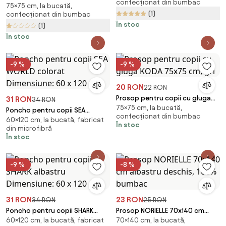
confecționat din bumbac
75×75 cm, la bucată,
gluga MILO 75x75 cm, bej
(1)
confecționat din bumbac
În stoc
(1)
În stoc
-9 %
-9 %
20 RON
22 RON
Prosop pentru copii cu gluga
31 RON
34 RON
75×75 cm, la bucată,
KODA 75x75 cm, gri
Poncho pentru copii SEA
confecționat din bumbac
60×120 cm, la bucată, fabricat
WORLD colorat Dimensiune: 60
În stoc
din microfibră
x 120 cm
În stoc
-9 %
-8 %
31 RON
23 RON
34 RON
25 RON
Poncho pentru copii SHARK
Prosop NORIELLE 70x140 cm
60×120 cm, la bucată, fabricat
70×140 cm, la bucată,
albastru Dimensiune: 60 x 120
albastru deschis, 100% bumbac