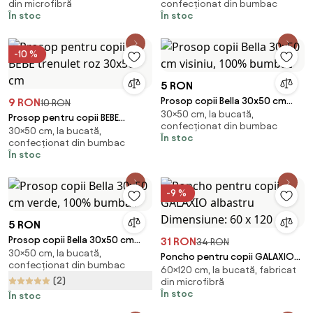
din microfibră
confecționat din bumbac
cm
În stoc
În stoc
-10 %
5 RON
Prosop copii Bella 30x50 cm
9 RON
10 RON
30×50 cm, la bucată,
visiniu, 100% bumbac
Prosop pentru copii BEBE
confecționat din bumbac
30×50 cm, la bucată,
trenulet roz 30x50 cm
În stoc
confecționat din bumbac
În stoc
-9 %
5 RON
Prosop copii Bella 30x50 cm
31 RON
34 RON
30×50 cm, la bucată,
verde, 100% bumbac
Poncho pentru copii GALAXIO
confecționat din bumbac
60×120 cm, la bucată, fabricat
albastru Dimensiune: 60 x 120
(2)
din microfibră
cm
În stoc
În stoc