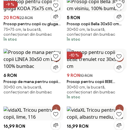
-9 %
20 RON
5 RON
22 RON
Prosop pentru copii cu gluga
Prosop copii Bella 30x50 cm
75×75 cm, la bucată,
30×50 cm, la bucată,
KODA 75x75 cm, gri
visiniu, 100% bumbac
confecționat din bumbac
confecționat din bumbac
În stoc
În stoc
-10 %
6 RON
9 RON
10 RON
Prosop de mana pentru copii
Prosop pentru copii BEBE
30×50 cm, la bucată,
30×50 cm, la bucată,
LINEA 30x50 cm bej, 100%
trenulet roz 30x50 cm
confecționat din bumbac
confecționat din bumbac
bumbac
În stoc
16,99 RON
16,99 RON