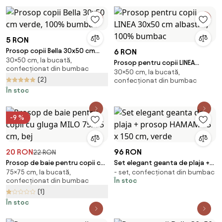
5 RON
Prosop copii Bella 30x50 cm
6 RON
30×50 cm, la bucată,
verde, 100% bumbac
Prosop pentru copii LINEA
confecționat din bumbac
30×50 cm, la bucată,
30x50 cm albastru, 100%
(2)
confecționat din bumbac
bumbac
În stoc
-9 %
20 RON
96 RON
22 RON
Prosop de baie pentru copii cu
Set elegant geanta de plaja +
75×75 cm, la bucată,
- set, confecționat din bumbac
gluga MILO 75x75 cm, bej
prosop HAMAM 75 x 150 cm,
confecționat din bumbac
În stoc
verde
(1)
În stoc