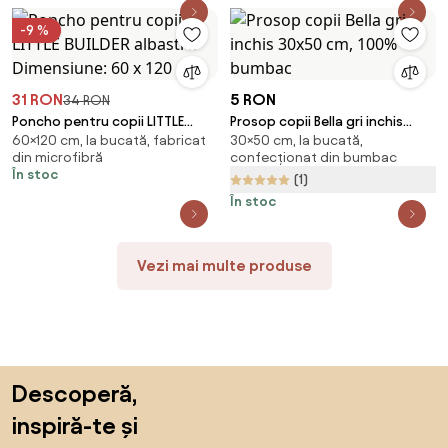
-9 %
31 RON
5 RON
34 RON
Poncho pentru copii LITTLE
Prosop copii Bella gri inchis
60×120 cm, la bucată, fabricat
30×50 cm, la bucată,
BUILDER albastru Dimensiune:
30x50 cm, 100% bumbac
din microfibră
confecționat din bumbac
60 x 120 cm
În stoc
(1)
În stoc
Vezi mai multe produse
Sari peste subsol, revino la începutul paginii
Descoperă,
inspiră-te și