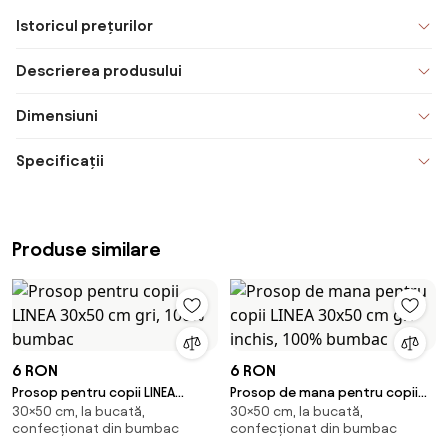
Istoricul prețurilor
Descrierea produsului
Dimensiuni
Specificații
Produse similare
6 RON
6 RON
Prosop pentru copii LINEA
Prosop de mana pentru copii
30×50 cm, la bucată,
30×50 cm, la bucată,
30x50 cm gri, 100% bumbac
LINEA 30x50 cm gri inchis, 100%
confecționat din bumbac
confecționat din bumbac
bumbac