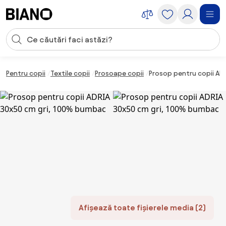
Sari peste navigare, accesează conținutul
Introducerea căutării
Sari peste conținut, mergi la subsol
Pentru copii
Textile copii
Prosoape copii
Prosop pentru copii AD
Afișează toate fișierele media (2)