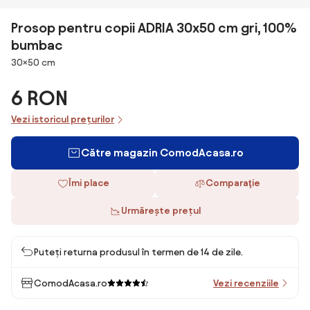
Prosop pentru copii ADRIA 30x50 cm gri, 100%
bumbac
Dimensiuni
30×50 cm
6 RON
Vezi istoricul prețurilor
Către magazin ComodAcasa.ro
Îmi place
Comparaţie
Urmărește prețul
Puteți returna produsul în termen de 14 de zile.
ComodAcasa.ro
Vezi recenziile