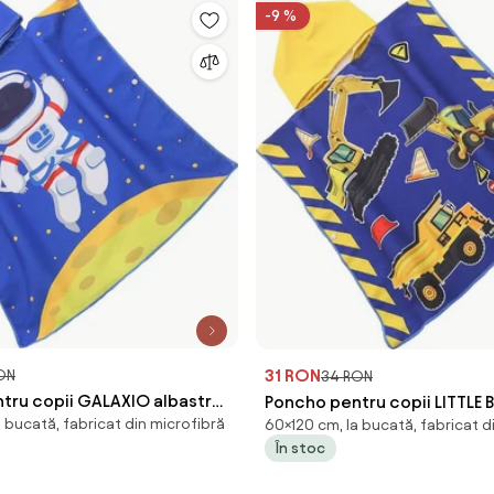
-9 %
31 RON
ON
34 RON
tru copii GALAXIO albastru
Poncho pentru copii LITTLE 
 bucată, fabricat din microfibră
60×120 cm, la bucată, fabricat d
: 60 x 120 cm
albastru Dimensiune: 60 x 1
În stoc