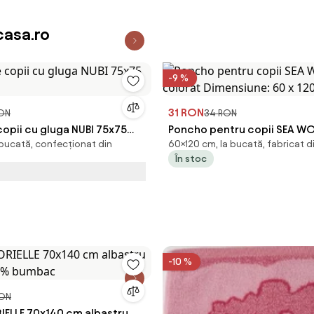
asa.ro
-9 %
31 RON
ON
34 RON
opii cu gluga NUBI 75x75
Poncho pentru copii SEA W
 bucată, confecționat din
60×120 cm, la bucată, fabricat d
colorat Dimensiune: 60 x 1
În stoc
-10 %
RON
IELLE 70x140 cm albastru