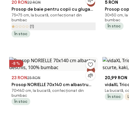
20 RON
5 RON
22 RON
Prosop de baie pentru copii cu gluga
Prosop copi
75×75 cm, la bucată, confecționat din
30×50 cm, la
MILO 75x75 cm, bej
100% bum
bumbac
bumbac
În stoc
(1)
În stoc
-8 %
23 RON
20,99 RON
25 RON
Prosop NORIELLE 70x140 cm albastru
vidaXL Tric
70×140 cm, la bucată, confecționat din
La bucată, c
deschis, 100% bumbac
scurte, kaki
bumbac
În stoc
În stoc