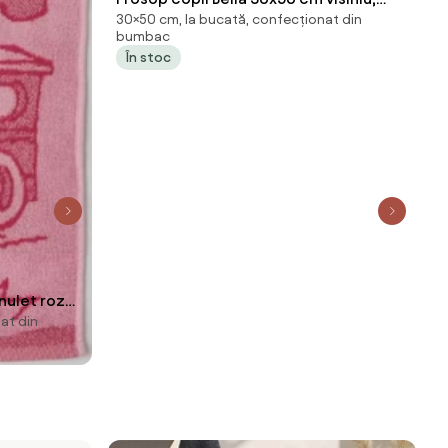
30×50 cm, la bucată, confecționat din
100% bumbac
bumbac
În stoc
nulet roz
at din