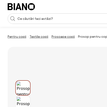
Sari peste navigare, accesează conținutul
Introducerea căutării
Sari peste conținut, mergi la subsol
Pentru copii
Textile copii
Prosoape copii
Prosop pentru cop