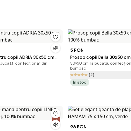
5 RON
tru copii ADRIA 30x50 cm
Prosop copii Bella 30x50 cm
 bucată, confecționat din
30×50 cm, la bucată, confecțion
bumbac
100% bumbac
bumbac
(2)
În stoc
96 RON