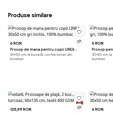
Produse similare
6 RON
6 RON
Prosop de mana pentru copii LINEA
Prosop pen
30×50 cm, la bucată, confecționat din
30×50 cm, la
30x50 cm gri inchis, 100% bumbac
gri, 100% 
bumbac
bumbac
125,99 RON
6 RON