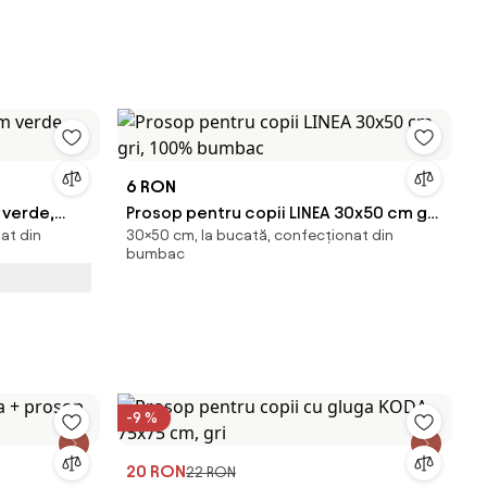
6 RON
 verde,
Prosop pentru copii LINEA 30x50 cm gri,
at din
30×50 cm, la bucată, confecționat din
100% bumbac
bumbac
-9 %
20 RON
22 RON