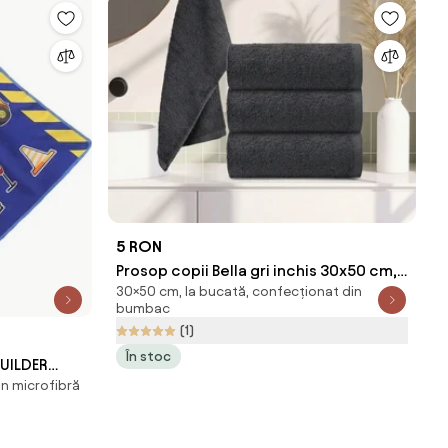
5 RON
Prosop copii Bella gri inchis 30x50 cm,
30×50 cm, la bucată, confecționat din
100% bumbac
bumbac
(1)
În stoc
BUILDER
in microfibră
20 cm