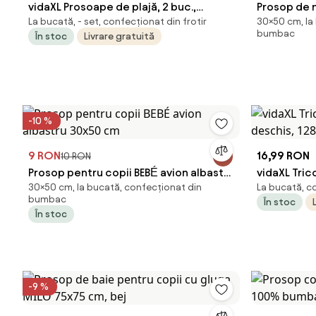
vidaXL Prosoape de plajă, 2 buc.,
Prosop de 
La bucată, - set, confecționat din frotir
30×50 cm, la
turcoaz, 60x135 cm, textil 400 GSM
30x50 cm 
bumbac
În stoc
Livrare gratuită
-10 %
9 RON
16,99 RON
10 RON
Prosop pentru copii BEBÉ avion albastru
vidaXL Tric
30×50 cm, la bucată, confecționat din
La bucată, c
30x50 cm
deschis, 12
bumbac
În stoc
În stoc
-9 %