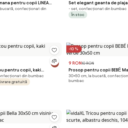
mana pentru copii LINEA
Set elegant geanta de plaja
 bucată, confecționat din
- set, confecționat din bumbac
bej, 100% bumbac
HAMAM 75 x 150 cm, verde
În stoc
-10 %
9 RON
10 RON
ou pentru copii, kaki
Prosop pentru copii BEBÉ M
onfecționat din bumbac
30×50 cm, la bucată, confecțion
8
30x50 cm
bumbac
Livrare gratuită