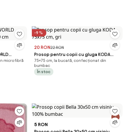
-9 %
20 RON
22 RON
ORLD
Prosop pentru copii cu gluga KODA
in microfibră
75×75 cm, la bucată, confecționat din
20 cm
75x75 cm, gri
bumbac
În stoc
5 RON
Prosop copii Bella 30x50 cm visiniu,