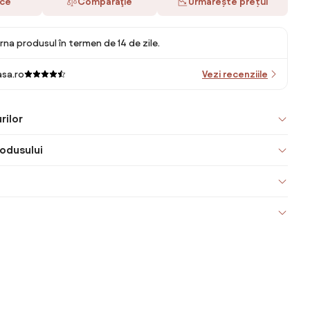
ace
Comparaţie
Urmărește prețul
rna produsul în termen de 14 de zile.
sa.ro
Vezi recenziile
rilor
odusului