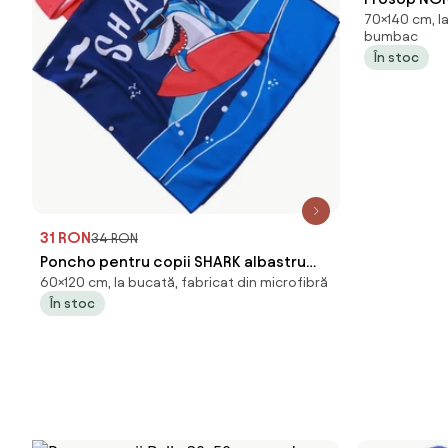
70×140 cm, l
deschis, 
bumbac
În stoc
31 RON
34 RON
Poncho pentru copii SHARK albastru
60×120 cm, la bucată, fabricat din microfibră
Dimensiune: 60 x 120 cm
În stoc