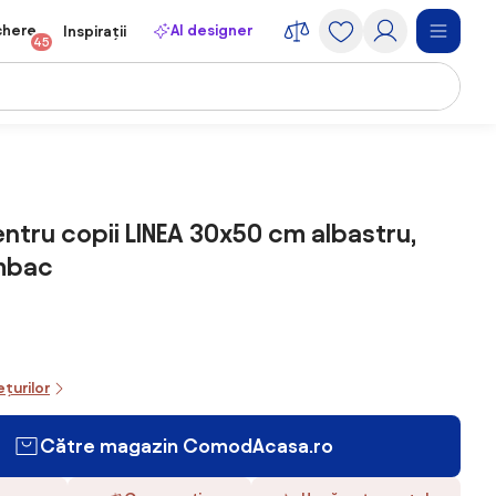
chere
AI designer
Inspirații
45
ntru copii LINEA 30x50 cm albastru,
mbac
ețurilor
Către magazin ComodAcasa.ro