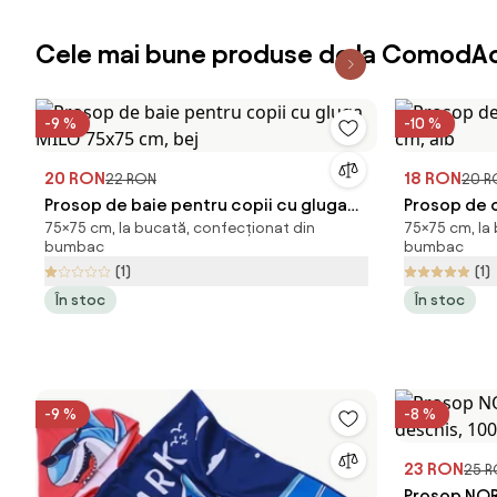
Cele mai bune produse de la ComodAc
-9 %
-10 %
20 RON
18 RON
22 RON
20 R
Prosop de baie pentru copii cu gluga
Prosop de c
75×75 cm, la bucată, confecționat din
75×75 cm, la
MILO 75x75 cm, bej
cm, alb
bumbac
bumbac
(1)
(1)
În stoc
În stoc
-9 %
-8 %
23 RON
25 
Prosop NOR