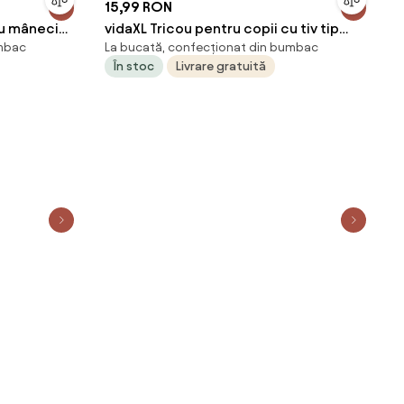
15,99 RON
cu mâneci
vidaXL Tricou pentru copii cu tiv tip
umbac
La bucată, confecționat din bumbac
4
cravată, ecru, 128
În stoc
Livrare gratuită