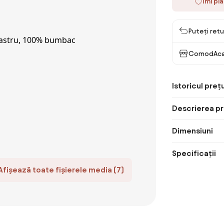
Îmi pl
Puteți retu
ComodAca
Istoricul prețu
Descrierea pr
Dimensiuni
Specificații
Afișează toate fișierele media (7)