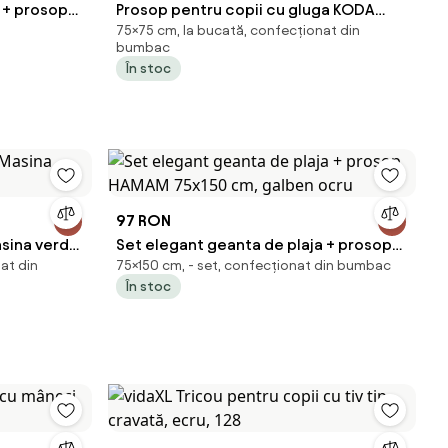
 + prosop
Prosop pentru copii cu gluga KODA
75×75 cm, la bucată, confecționat din
75x75 cm, gri
bumbac
În stoc
97 RON
asina verde
Set elegant geanta de plaja + prosop
at din
75×150 cm, - set, confecționat din bumbac
HAMAM 75x150 cm, galben ocru
În stoc