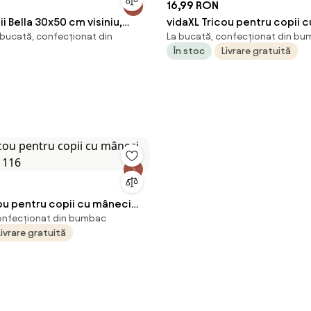
16,99 RON
i Bella 30x50 cm visiniu,
vidaXL Tricou pentru copii 
 bucată, confecționat din
La bucată, confecționat din b
bac
scurte, albastru deschis, 10
În stoc
Livrare gratuită
ou pentru copii cu mâneci
onfecționat din bumbac
, 116
Livrare gratuită