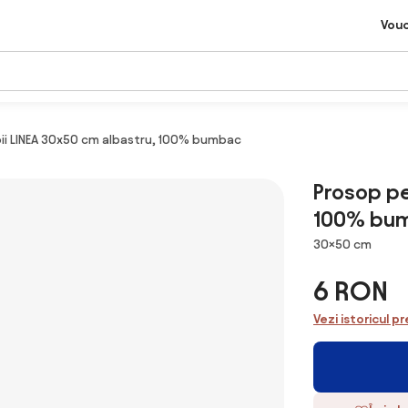
Vou
ii LINEA 30x50 cm albastru, 100% bumbac
Prosop pe
100% bu
Dimensiuni
30×50 cm
6 RON
Vezi istoricul pr