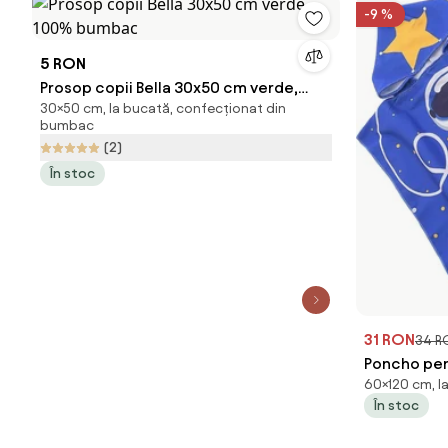
-9 %
5 RON
Prosop copii Bella 30x50 cm verde,
30×50 cm, la bucată, confecționat din
100% bumbac
bumbac
(2)
În stoc
31 RON
34 R
Poncho pen
60×120 cm, la
Dimensiune
În stoc