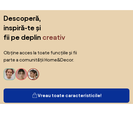
Sari peste subsol, revino la începutul paginii
Descoperă,
inspiră-te și
fii pe deplin
creativ
Obține acces la toate funcțiile și fii
parte a comunității Home&Decor.
Vreau toate caracteristicile!
De la 711 RON
Arată ofertele
în magazinele online 3
Despre Biano