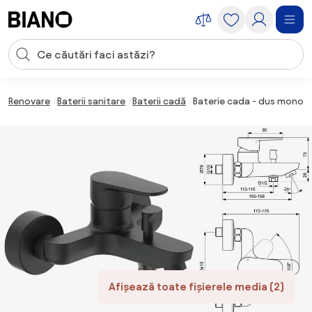
Sari peste navigare, accesează conținutul
Introducerea căutării
Sari peste conținut, mergi la subsol
Renovare
Baterii sanitare
Baterii cadă
Baterie cada - dus monoc
Afișează toate fișierele media (2)