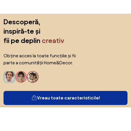
Sari peste subsol, revino la începutul paginii
Descoperă,
inspiră-te și
fii pe deplin
creativ
Obține acces la toate funcțiile și fii
parte a comunității Home&Decor.
Vreau toate caracteristicile!
De la 2.156 RON
Arată ofertele
în magazinele online 3
Despre Biano