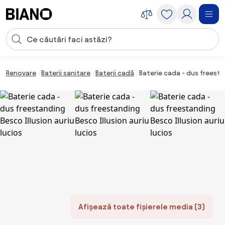
Sari peste navigare, accesează conținutul
Introducerea căutării
Sari peste conținut, mergi la subsol
Renovare
Baterii sanitare
Baterii cadă
Baterie cada - dus freestan
Afișează toate fișierele media (3)