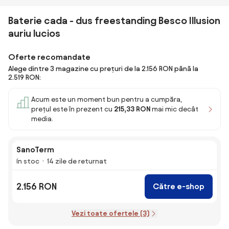
Baterie cada - dus freestanding Besco Illusion
auriu lucios
Oferte recomandate
Alege dintre 3 magazine cu prețuri de la 2.156 RON până la
2.519 RON:
Acum este un moment bun pentru a cumpăra,
prețul este în prezent cu
215,33 RON
mai mic decât
media.
SanoTerm
În stoc
14 zile de returnat
2.156 RON
Către e-shop
Vezi toate ofertele (3)