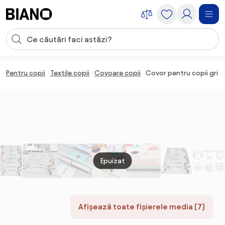
Sari peste navigare, accesează conținutul
Introducerea căutării
Sari peste conținut, mergi la subsol
Pentru copii
Textile copii
Covoare copii
Covor pentru copii gri 1
Epuizat
Afișează toate fișierele media (7)