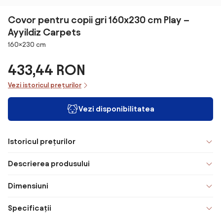
Covor pentru copii gri 160x230 cm Play –
Ayyildiz Carpets
Dimensiuni
160×230 cm
433,44 RON
Vezi istoricul prețurilor
Vezi disponibilitatea
Istoricul prețurilor
Descrierea produsului
Dimensiuni
Specificații