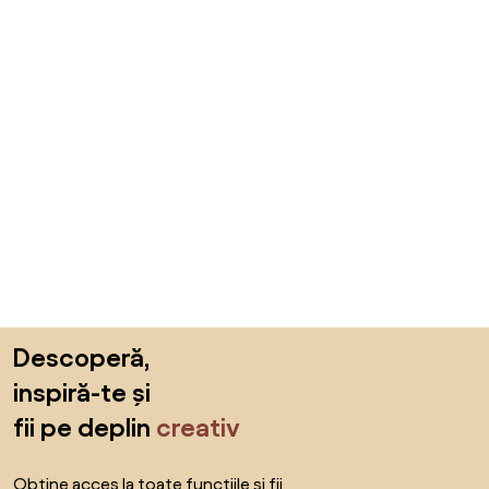
Sari peste subsol, revino la începutul paginii
Descoperă,
inspiră-te și
fii pe deplin
creativ
Obține acces la toate funcțiile și fii