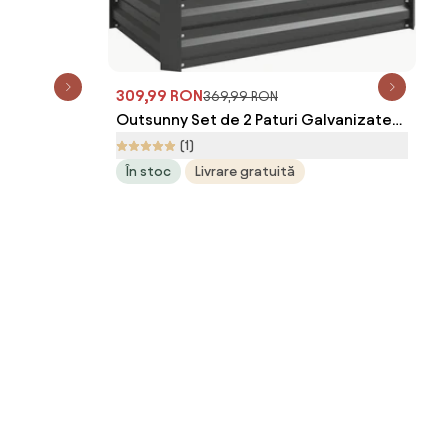
om Romania
309,99 RON
369,99 RON
Outsunny Set de 2 Paturi Galvanizate
Inaltate pentru Gradina, Cutie de
(1)
Plantare Inaltata pentru Exterior, Usor
În stoc
Livrare gratuită
de Asamblat, pentru Cultivarea Florilor