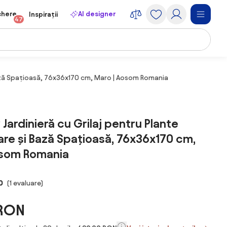
chere
AI designer
Inspirații
47
Bază Spațioasă, 76x36x170 cm, Maro | Aosom Romania
Jardinieră cu Grilaj pentru Plante
re și Bază Spațioasă, 76x36x170 cm,
osom Romania
0
(1 evaluare)
 RON