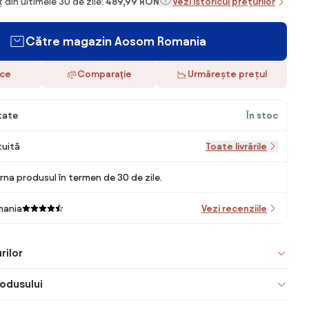
 din ultimele 30 de zile:
489,99 RON
Vezi istoricul prețurilor
Către magazin Aosom Romania
ace
Comparaţie
Urmărește prețul
itate
În stoc
tuită
Toate livrările
rna produsul în termen de 30 de zile.
mania
Vezi recenziile
rilor
odusului