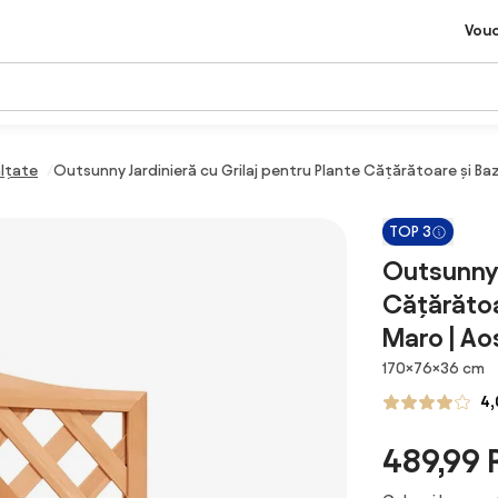
Vou
ălțate
Outsunny Jardinieră cu Grilaj pentru Plante Cățărătoare și 
TOP 3
Outsunny 
Cățărătoa
Maro | A
Dimensiuni
170×76×36 cm
4,
489,99