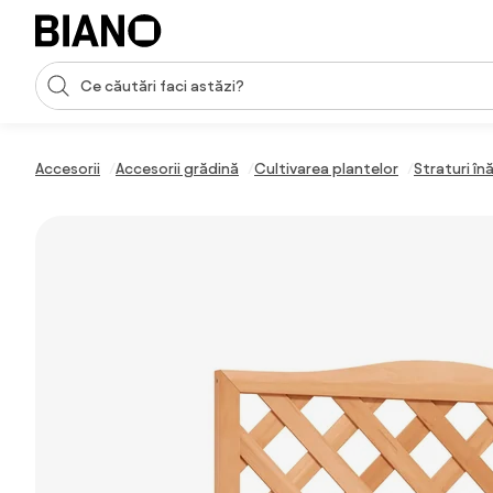
Sari peste navigare, accesează conținutul
Introducerea căutării
Sari peste conținut, mergi la subsol
Accesorii
Accesorii grădină
Cultivarea plantelor
Straturi în