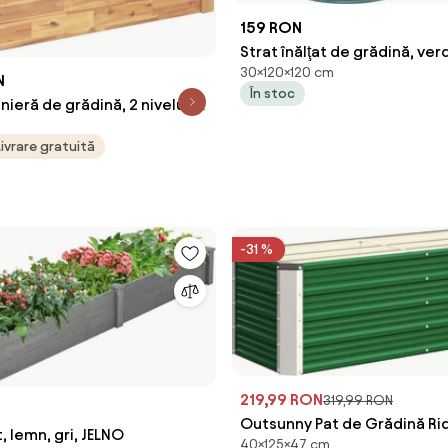
159 RON
Strat înălţat de grădină, verd
30×120×120 cm
SADAN TYP 7
N
În stoc
nieră de grădină, 2 niveluri,
m
cm, lemn de acacia
Livrare gratuită
-31 %
219,99 RON
319,99 RON
Outsunny Pat de Grădină Rid
t, lemn, gri, JELNO
40×125×47 cm
Fund, din Oțel, cu 2 Zone de