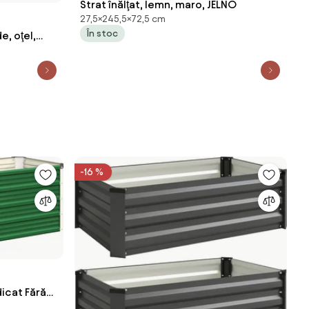
Strat înălţat, lemn, maro, JELNO
27,5×245,5×72,5 cm
În stoc
e, oţel,
-16 %
icat Fără
 Cultivare,