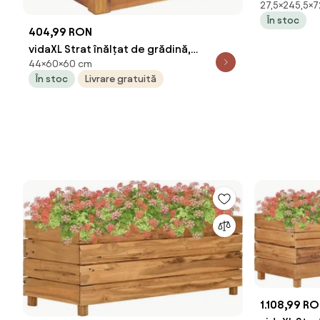
27,5×245,5×7
În stoc
404,99 RON
vidaXL Strat înălțat de grădină,
44×60×60 cm
60x60x44 cm, lemn masiv de acacia
În stoc
Livrare gratuită
1.108,99 R