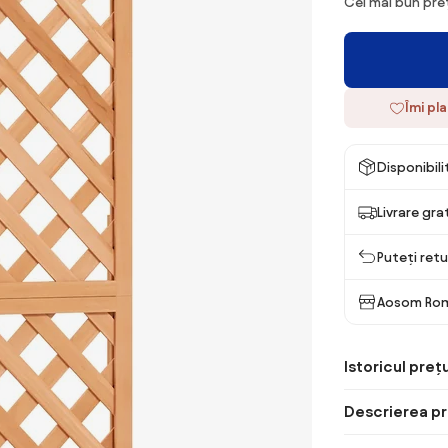
Cel mai bun preț
Îmi pl
Disponibil
Livrare gra
Puteți retu
Aosom Ro
Istoricul prețu
Descrierea pr