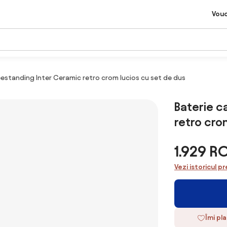
Vou
eestanding Inter Ceramic retro crom lucios cu set de dus
Baterie c
retro cro
1.929 R
Vezi istoricul pr
Îmi pl