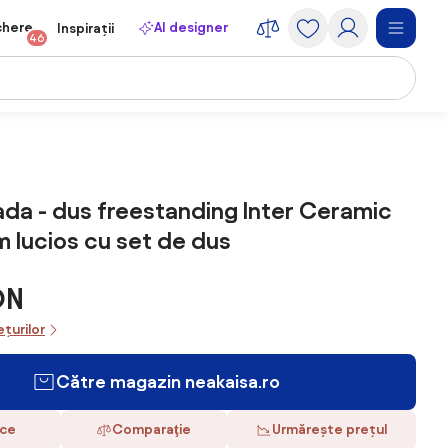
chere
AI designer
Inspirații
46
ada - dus freestanding Inter Ceramic
m lucios cu set de dus
ON
ețurilor
Către magazin neakaisa.ro
ace
Comparaţie
Urmărește prețul