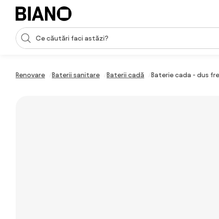
Sari peste navigare, accesează conținutul
Introducerea căutării
Sari peste conținut, mergi la subsol
Renovare
Baterii sanitare
Baterii cadă
Baterie cada - dus fr