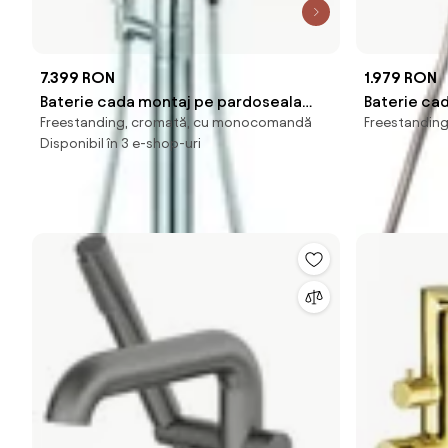
7.399 RON
1.979 RON
Baterie cada montaj pe pardoseala
Baterie cad
Freestanding, cromată, cu monocomandă
Freestandin
Kludi Amba
Ceramic fin
Disponibil în 3 e-shop-uri