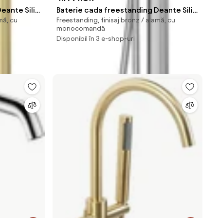
eante Silia
Baterie cada freestanding Deante Silia
mă, cu
Freestanding, finisaj bronz / alamă, cu
gri
monocomandă
Disponibil în 3 e-shop-uri