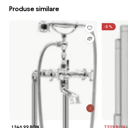
Produse similare
-5 %
1.346,99 RON
7.339 RON
7