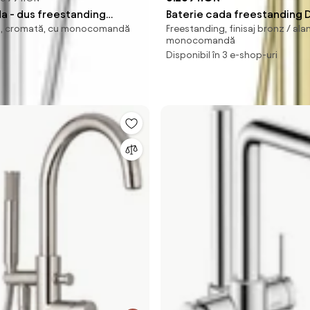
da - dus freestanding
Baterie cada freestanding D
g, cromată, cu monocomandă
Freestanding, finisaj bronz / ala
 Finoris crom monocomanda
auriu periat
monocomandă
Disponibil în 3 e-shop-uri