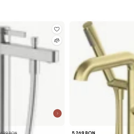
5.269 RON
.699 RON