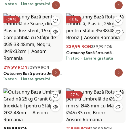
Romania
pentru Umbrelă Grădină, Negru
În stoc
Livrare gratuită
| Aosom Romania
-29 %
-13 %
339,99 RON
389,99 RON
Outsunny Bază Rotundă
În stoc
Livrare gratuită
Umbrelă, Plastic, 25kg, pentru
Stâlpi 35/38/48mm, Bronz |
219,99 RON
309,99 RON
Aosom Romania
Outsunny Bază pentru Umbrelă
În stoc
Livrare gratuită
de Soare, din Plastic Rezistent,
15kg, Compatibilă cu Stâlpi de
Ф35-38-48mm, Negru,
-27 %
Ф49x32cm | Aosom Romania
519,99 RON
219,99 RON
299,99 RON