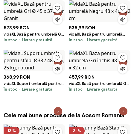
573,99 RON
535,99 RON
vidaXL Bază pentru umbrelă Gri
vidaXL Bază pentru umbrelă
În stoc
Livrare gratuită
În stoc
Livrare gratuită
Ø 45 x 37.5 cm Granit
Negru 48 x 48 x 32 cm
368,99 RON
457,99 RON
vidaXL Suport umbrelă pentru
vidaXL Bază pentru umbrelă Gri
În stoc
Livrare gratuită
În stoc
Livrare gratuită
stâlpi Ø38 / 48 mm, 25 kg,
închis 48 x 48 x 32 cm
rotund
Cele mai bune produse de la Aosom Romania
-13 %
-31 %