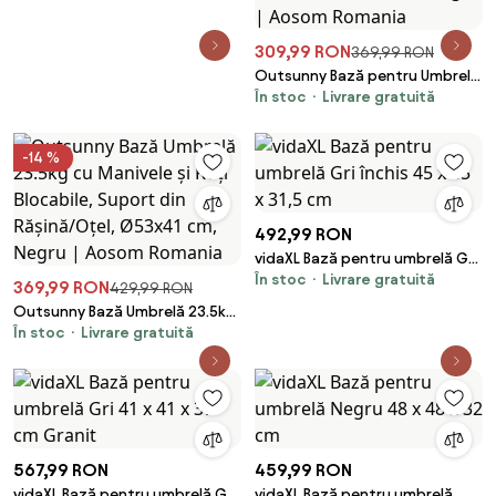
309,99 RON
369,99 RON
Outsunny Bază pentru Umbrelă
În stoc
Livrare gratuită
cu Roți și 2 Frâne, Bază
Reumplibilă din HDPE pentru
Umbrelă cu Nisip 25 kg sau Apă
-14 %
19 kg, pentru Stâlpi de Ø38/48
mm, 48x48x32,5 cm, Negru |
Aosom Romania
492,99 RON
vidaXL Bază pentru umbrelă Gri
În stoc
Livrare gratuită
închis 45 x 45 x 31,5 cm
369,99 RON
429,99 RON
Outsunny Bază Umbrelă 23.5kg
În stoc
Livrare gratuită
cu Manivele și Roți Blocabile,
Suport din Rășină/Oțel, Ø53x41
cm, Negru | Aosom Romania
567,99 RON
459,99 RON
vidaXL Bază pentru umbrelă Gri
vidaXL Bază pentru umbrelă