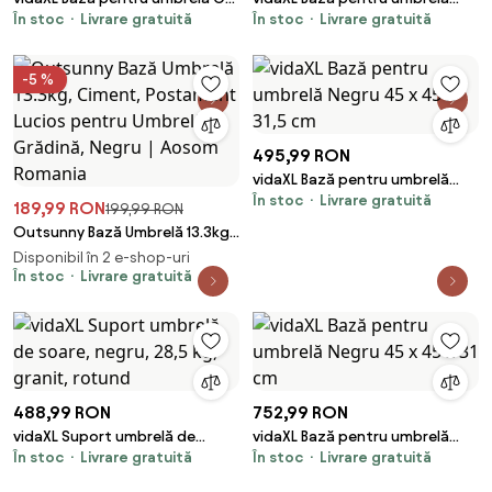
În stoc
Livrare gratuită
În stoc
Livrare gratuită
41 x 41 x 37 cm Granit
Negru 48 x 48 x 32 cm
-5 %
495,99 RON
vidaXL Bază pentru umbrelă
În stoc
Livrare gratuită
Negru 45 x 45 x 31,5 cm
189,99 RON
199,99 RON
Outsunny Bază Umbrelă 13.3kg,
Ciment, Postament Lucios
Disponibil în 2 e-shop-uri
pentru Umbrelă Grădină, Negru
În stoc
Livrare gratuită
| Aosom Romania
488,99 RON
752,99 RON
vidaXL Suport umbrelă de
vidaXL Bază pentru umbrelă
În stoc
Livrare gratuită
În stoc
Livrare gratuită
soare, negru, 28,5 kg, granit,
Negru 45 x 45 x 31 cm
rotund