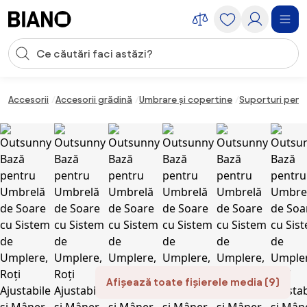
Sari peste navigare, accesează conținutul
Introducerea căutării
Sari peste conținut, mergi la subsol
Accesorii
Accesorii grădină
Umbrare și copertine
Suporturi pent
Afișează toate fișierele media (9)