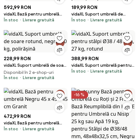
592,99 RON
189,99 RON
vidaXL Bază pentru umbrelă
vidaXL Suport umbrelă de
În stoc
Livrare gratuită
În stoc
Livrare gratuită
Negru Ø 45 x 37.5 cm Granit
soare, negru, 8 kg, polirășină,
pătrat
228,99 RON
388,99 RON
vidaXL Suport umbrelă de soare
vidaXL Suport umbrelă pentru
În stoc
Livrare gratuită
rotund, negru, 10 kg, polirășină
stâlpi Ø38 / 48 mm, 27 kg,
Disponibil în 2 e-shop-uri
În stoc
Livrare gratuită
rotund
-16 %
472,99 RON
vidaXL Bază pentru umbrelă
În stoc
Livrare gratuită
Negru 45 x 45 x 45 cm Granit