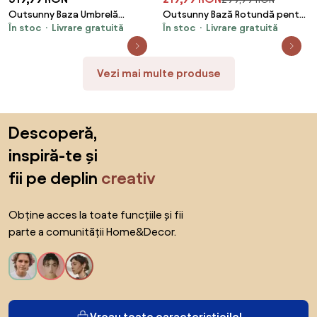
Outsunny Baza Umbrelă
Outsunny Bază Rotundă pentru
În stoc
Livrare gratuită
În stoc
Livrare gratuită
Gradină 25kg Granit Oțel
Umbrelă de Ø38 mm și Ø48 mm
Inoxidabil pentru Stâlpi Ø32-
cu Mâner, Ø45x33 cm, Bronz |
48mm | Aosom Romania
Aosom Romania
Vezi mai multe produse
Sari peste subsol, revino la începutul paginii
Descoperă,
inspiră-te și
fii pe deplin
creativ
Obține acces la toate funcțiile și fii
parte a comunității Home&Decor.
Vreau toate caracteristicile!