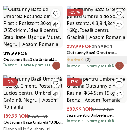
-25 %
239,99 RON
319,99 RON
Outsunny Bază Greutate
319,99 RON
pentru Umbrelă de Soare,
Outsunny Bază de Umbrelă
(2)
Rezistentă, Φ3,8-4,8cm, 16Kg,
În stoc
Livrare gratuită
Rotundă din Plastic Rezistent
În stoc
Livrare gratuită
Ideală pentru Grădină | Aosom
30kg, Ø55x14cm, Ideală pentru
Romania
Stabilitate, Ușor de Mutat,
-5 %
-17 %
Negru | Aosom Romania
289,99 RON
349,99 RON
Baza pentru Umbrela de
189,99 RON
199,99 RON
În stoc
Livrare gratuită
Gradina Outsunny din Rasina,
Outsunny Bază Umbrelă 13.3kg,
Φ54.5cm 19kg, Bronz | Aosom
Ciment, Postament Lucios
Disponibil în 2 e-shop-uri