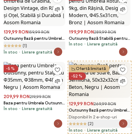
139,99 RON
199,99 RON
159,99 RON
289,99 RON
Outsunny Bază pentru Umbrelă
Outsunny Bază Stabilă pentru
În stoc
Livrare gratuită
de Grădină, Design Vintage, din
Umbrelă Rotundă, 9kg, din
(1)
Rășină și Oțel, Stabilă și
Rășină, Design Modern,
În stoc
Livrare gratuită
Durabilă | Aosom Romania
Φ45.5x31cm, Bronz | Aosom
Romania
-5 %
Ofertă limitată
-52 %
209,99 RON
219,99 RON
Baza pentru Umbrela Outsunny,
129,99 RON
269,99 RON
În stoc
Livrare gratuită
pentru Stalpi cu Φ35mm,
Outsunny Bază pentru Umbrelă
Φ38mm, Φ48mm Negru | Aosom
de Soare, Bază Semiluna,
Disponibil în 2 e-shop-uri
Romania
50x32x32cm, Beton, Negru |
(2)
Aosom Romania
În stoc
Livrare gratuită