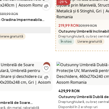
-29 %
589,99 RON
 Gradina Impermeabila
2 nervuri metalice Anti-UV
219,99 RON
309,99 RON
70x240cm | Aosom Romania
Outsunny Umbrelă Inclinabi
Livrare gratuită
Dreptunghiulară, cu braț central
Grădină și Terasă 2.3x2m cu
În stoc
Livrare gratuită
Deschidere Ușoară prin Man
Structură Metalică și 6 Stingh
Aosom Romania
429,99 RON
Outsunny Umbrelă Dublă de
Dreptunghiulară, cu braț central
mbrelă de Soare
Protecție UV, Manivelă pent
Disponibil în 2 e-shop-uri
ră, din metal, rabatabilă
ulară, Umbrelă pentru
Deschidere, 460x270x240 c