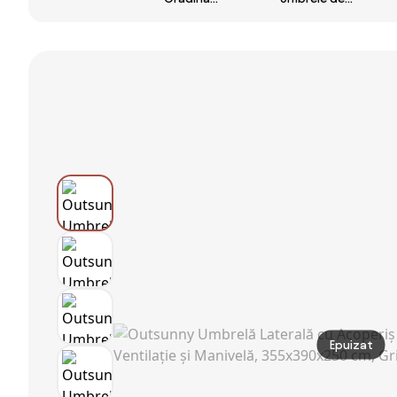
Terasă cu Două
Impermeabila
Gradina Dubla
Fețe, Bază în
Outsunny, 12
460x270cm cu
Cruce, Sistem
nervuri
Manivela si
de Înclinare și
metalice Anti-
Baza
Manivelă |
UV Bej,
Transversala |
Aosom Romania
460x270x240cm
Aosom Romania
| Aosom
Romania
Epuizat