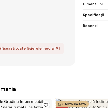
Dimensiuni
Specificații
Recenzii
Afișează toate fișierele media (9)
omania
Ofertă limitată