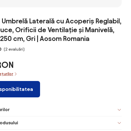
Umbrelă Laterală cu Acoperiș Reglabil,
uce, Orificii de Ventilație și Manivelă,
250 cm, Gri | Aosom Romania
0
(2 evaluări)
 RON
ețurilor
isponibilitatea
rilor
odusului