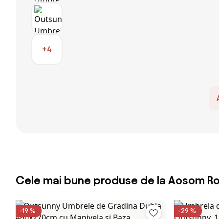
+4
Cele mai bune produse de la Aosom R
-19 %
-29 %