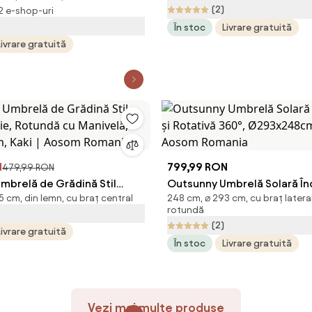
(2)
 2 e-shop-uri
nclinare și deschidere cu
Aosom Romania
În stoc
Livrare gratuită
300x200x248 cm, Gri |
Livrare gratuită
ania
N
799,99 RON
479,99 RON
mbrelă de Grădină Stil
Outsunny Umbrelă Solară Încl
 cm, din lemn, cu braț central
248 cm, ⌀ 293 cm, cu braț latera
ie, Rotundă cu Manivelă,
Rotativă 360°, Ø293x248cm,
rotundă
, Kaki | Aosom Romania
Aosom Romania
(2)
Livrare gratuită
În stoc
Livrare gratuită
Vezi mai multe produse