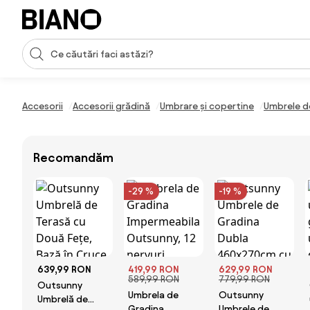
Sari peste navigare, accesează conținutul
Introducerea căutării
Sari peste conținut, mergi la subsol
Accesorii
Accesorii grădină
Umbrare și copertine
Umbrele d
Recomandăm
-29 %
-19 %
639,99 RON
419,99 RON
629,99 RON
589,99 RON
779,99 RON
Outsunny
Umbrela de
Outsunny
Umbrelă de
Gradina
Umbrele de