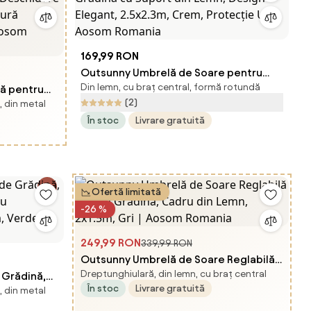
169,99 RON
Outsunny Umbrelă de Soare pentru
Din lemn, cu braț central, formă rotundă
lă pentru
Grădină cu Suport din Lemn, Design
(2)
, din metal
Elegant, 2.5x2.3m, Crem, Protecție UV |
În stoc
Livrare gratuită
ivelă,
Aosom Romania
ii, Gri |
Ofertă limitată
-26 %
249,99 RON
339,99 RON
Outsunny Umbrelă de Soare Reglabilă
Dreptunghiulară, din lemn, cu braț central
 Grădină,
pentru Grădină, Cadru din Lemn,
În stoc
Livrare gratuită
, din metal
ru
2x1.5m, Gri | Aosom Romania
m, Verde |