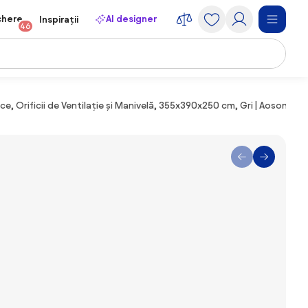
chere
AI designer
Inspirații
46
ce, Orificii de Ventilație și Manivelă, 355x390x250 cm, Gri | Aosom Ro