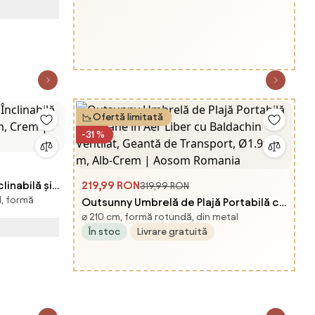
Ofertă limitată
-31 %
inabilă și
219,99 RON
319,99 RON
l, formă
 Crem |
Outsunny Umbrelă de Plajă Portabilă cu
⌀ 210 cm, formă rotundă, din metal
Volane în Aer Liber cu Baldachin
În stoc
Livrare gratuită
Ventilat, Geantă de Transport, Ø1.9x2.1
m, Alb-Crem | Aosom Romania