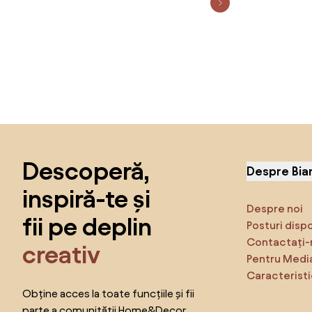
Sari peste subsol, revino la începutul paginii
Descoperă,
Despre Bia
inspiră-te și
Despre noi
fii pe deplin
Posturi disp
Contactați-
creativ
Pentru Medi
Caracteristi
Obține acces la toate funcțiile și fii
parte a comunității Home&Decor.