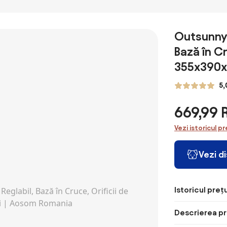
gradina
umbrela dubla
4.6m gradina
piscina | Aosom
Outsunny 
Romania
Bază în Cr
355x390x
5,
669,99
Vezi istoricul pr
Vezi d
Istoricul prețu
Descrierea pr