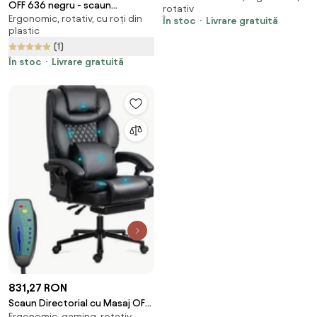
OFF 636 negru - scaun
rotativ
Ergonomic, rotativ, cu roți din
ergonomic din mesh cu suport
În stoc
Livrare gratuită
plastic
picioare
(1)
În stoc
Livrare gratuită
831,27 RON
Scaun Directorial cu Masaj OFF
Ergonomic, gaming, rotativ