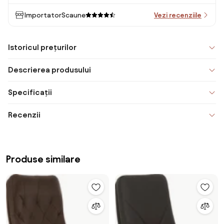
ImportatorScaune
Vezi recenziile
Istoricul prețurilor
Descrierea produsului
Specificații
Recenzii
Produse similare