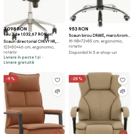
3.098 RON
953 RON
sau 3 de 1.032,67 RON ori
Scaun birou DRAKE, maro/crom,
111-118×72×85 cm, ergonomic,
Scaun directorial CHEVY HR,
piele ecologica/metal,
rotativ
123×50×46 cm, ergonomic,
Negru piele naturala
72x85x111/118 cm
rotativ
Disponibil în 5 e-shop-uri
Livrare în peste 1 zi
Livrare gratuită
-9 %
-28 %