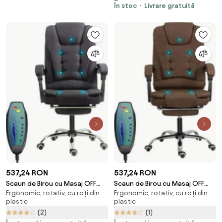
În stoc
Livrare gratuită
537,24 RON
537,24 RON
Scaun de Birou cu Masaj OFF
Scaun de Birou cu Masaj OFF
Ergonomic, rotativ, cu roți din
Ergonomic, rotativ, cu roți din
4181M Negru — Spătar
4181M Maro — Spătar Rabatabil
plastic
plastic
Rabatabil și Suport Picioare
și Suport Picioare
(2)
(1)