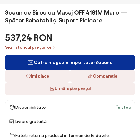
Scaun de Birou cu Masaj OFF 4181M Maro —
Spătar Rabatabil și Suport Picioare
537,24 RON
Vezi istoricul prețurilor
Către magazin ImportatorScaune
Îmi place
Comparaţie
Urmărește prețul
Disponibilitate
În stoc
Livrare gratuită
Puteți returna produsul în termen de 14 de zile.