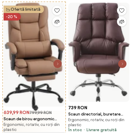
Ofertă limitată
-20 %
739 RON
639,99 RON
799,99 RON
Scaun directorial, buretare
Scaun de birou ergonomic
Ergonomic, rotativ, cu roți din
generoasa, functie inclinare,
Ergonomic, rotativ, cu roți din
HOMCOM reclinabil 140° cu
plastic
piele PU, Maro
plastic
În stoc
Livrare gratuită
reposapiede și pernă, scaun de