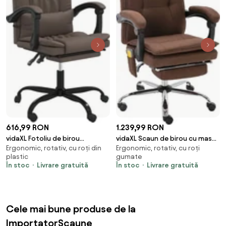
616,99 RON
1.239,99 RON
vidaXL Fotoliu de birou
vidaXL Scaun de birou cu masaj,
Ergonomic, rotativ, cu roți din
Ergonomic, rotativ, cu roți
rabatabil, maro, piele
maro, material textil
plastic
gumate
ecologică
În stoc
Livrare gratuită
În stoc
Livrare gratuită
Cele mai bune produse de la
ImportatorScaune