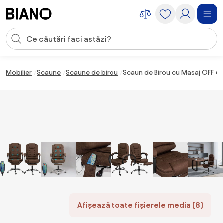
Sari peste navigare, accesează conținutul
Introducerea căutării
Sari peste conținut, mergi la subsol
Mobilier
Scaune
Scaune de birou
Scaun de Birou cu Masaj OFF 41
Afișează toate fișierele media (8)