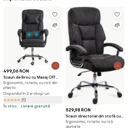
499,06 RON
Scaun de Birou cu Masaj OFF
Ergonomic, rotativ, cu roți din
936 Negru
plastic
Disponibil în 2 e-shop-uri
(1)
În stoc
Livrare gratuită
529,98 RON
Scaun directorial din stofă cu
Ergonomic, rotativ, cu roți
arcuri OFF 709 negru
gumate