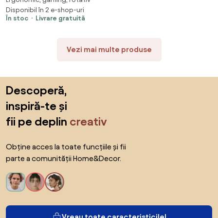
935 Negru
Disponibil în 2 e-shop-uri
În stoc
Livrare gratuită
Vezi mai multe produse
Sari peste subsol, revino la începutul paginii
Descoperă,
inspiră-te și
fii pe deplin
creativ
Obține acces la toate funcțiile și fii
parte a comunității Home&Decor.
Vreau toate caracteristicile!