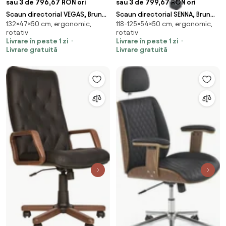
sau 3 de 796,67 RON ori
sau 3 de 799,67 RON ori
Scaun directorial VEGAS, Brun
Scaun directorial SENNA, Brun
132×47×50 cm, ergonomic,
118-125×54×50 cm, ergonomic,
inchis, piele ecologica
piele ecologica
rotativ
rotativ
Livrare în peste 1 zi
Livrare în peste 1 zi
Livrare gratuită
Livrare gratuită