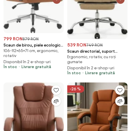
799 RON
879 RON
539 RON
749 RON
Scaun de birou, piele ecologică
106-112×65×71 cm, ergonomic,
maro camel/crom, KAHIL
Scaun directorial, suport
rotativ
Ergonomic, rotativ, cu roți
picioare, Material textil, Crem
gumate
Disponibil în 2 e-shop-uri
În stoc
Livrare gratuită
Disponibil în 2 e-shop-uri
În stoc
Livrare gratuită
-26 %