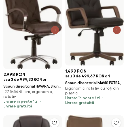
1.499 RON
2.998 RON
sau 3 de 499,67 RON ori
sau 3 de 999,33 RON ori
Scaun directorial MAVIS EXTRA,
Scaun directorial HAVANA, Brun
Ergonomic, rotativ, cu roți din
Negru piele ecologica
127,5×54×51 cm, ergonomic,
inchis piele naturala
plastic
rotativ
Livrare în peste 1 zi
Livrare în peste 1 zi
Livrare gratuită
Livrare gratuită