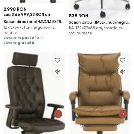
2.998 RON
sau 3 de 999,33 RON ori
838 RON
Scaun directorial HAVANA EXTRA,
Scaun birou TIMBER, nuc/negru,
127,5×54×51 cm, ergonomic,
Negru piele naturala
114-122×72×68 cm, rotativ, cu
piele ecologica/placaj indoit,
rotativ
roți gumate
72x68x11
Livrare în peste 1 zi
Livrare gratuită