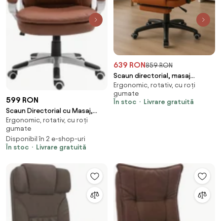
639 RON
859 RON
Scaun directorial, masaj
Ergonomic, rotativ, cu roți
lombar, spatar rabatabil,
gumate
suport pentru picioare,
599 RON
În stoc
Livrare gratuită
material textil premium, Maro
Scaun Directorial cu Masaj,
Ergonomic, rotativ, cu roți
Telecomanda, Piele Ecologica,
gumate
SIB 7304M, Maro
Disponibil în 2 e-shop-uri
În stoc
Livrare gratuită