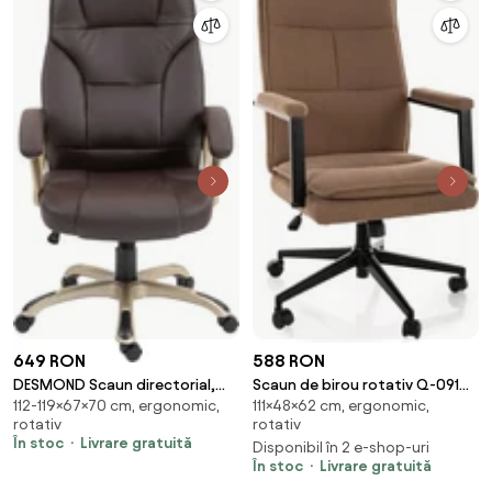
649 RON
588 RON
DESMOND Scaun directorial,
Scaun de birou rotativ Q-091
112-119×67×70 cm, ergonomic,
111×48×62 cm, ergonomic,
recliner, pivotant, inaltime
bej închis 260
rotativ
rotativ
reglabila, rezistent 150 kg, piele
În stoc
Livrare gratuită
Disponibil în 2 e-shop-uri
PU, Maro Inchis
În stoc
Livrare gratuită