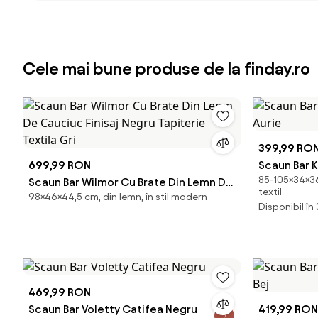
Cele mai bune produse de la finday.ro
399,99 RO
699,99 RON
Scaun Bar 
85-105×34×36 
Scaun Bar Wilmor Cu Brate Din Lemn De
Aurie
textil
98×46×44,5 cm, din lemn, în stil modern
Cauciuc Finisaj Negru Tapiterie Textila
Disponibil în
Gri
469,99 RON
Scaun Bar Voletty Catifea Negru
419,99 RON