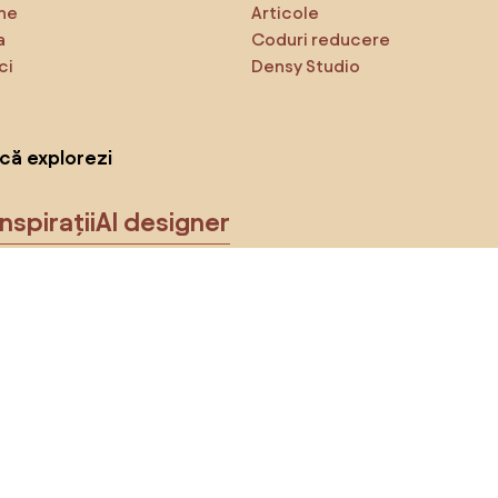
ne
Articole
a
Coduri reducere
ci
Densy Studio
că explorezi
Inspirații
AI designer