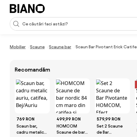
Sari peste navigare, accesează conținutul
Introducerea căutării
Sari peste conținut, mergi la subsol
Mobilier
Scaune
Scaune bar
Scaun Bar Pivotant Erick Catife
Recomandăm
769 RON
499,99 RON
579,99 RON
Scaun bar,
HOMCOM
Set 2 Scaune
cadru metalic
Scaune de bar
de Bar