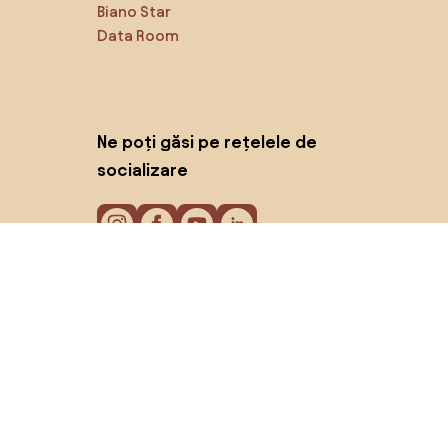
Biano Star
Data Room
Ne poți găsi pe rețelele de
socializare
Cookie-uri
Politica de confidențialitate
Termeni de utilizare
© 2026 Biano s.r.o.