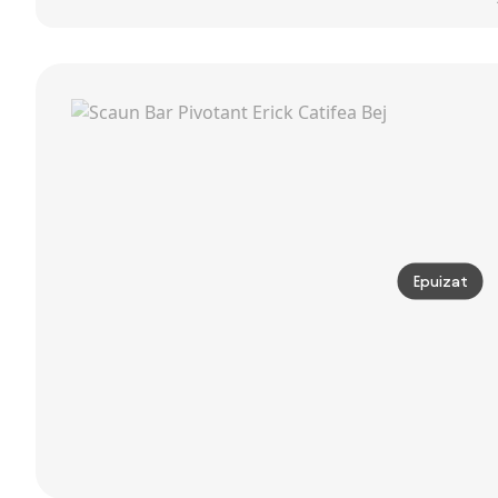
auriu, catifea,
nordic 84 cm
Pivotante
Bej/Auriu
maro din
HOMCOM,
catifea si metal
Efect Catifelat,
| Aosom
51,5x48x83-
Romania
104cm, Verde |
Aosom Romania
Epuizat