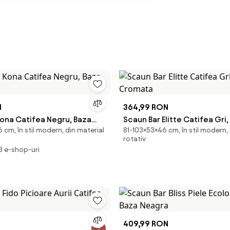
N
364,99 RON
Kona Catifea Negru, Baza
Scaun Bar Elitte Catifea Gri,
cm, în stil modern, din material
81-103×53×46 cm, în stil modern, 
Cromata
rotativ
 3 e-shop-uri
409,99 RON