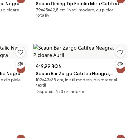
ica Negru,
Scaun Dining Tip Fololiu Mira Catifea
ru picioare
79×45×42,5 cm, în stil modern, cu picior
Porotocaliu, Picioare Aurii
rotativ
419,99 RON
lic Negru
Scaun Bar Zargo Catifea Neagra,
e din piele
102×43×35 cm, în stil modern, din material
eagra
Picioare Aurii
textil
Disponibil în 3 e-shop-uri