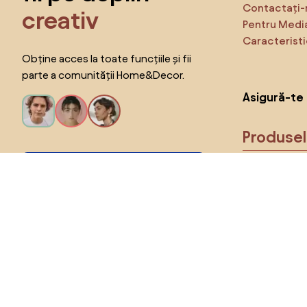
Contactați-
creativ
Pentru Medi
Caracteristi
Obține acces la toate funcțiile și fii
parte a comunității Home&Decor.
Asigură-te 
Produse
Vreau toate caracteristicile!
Alege țara