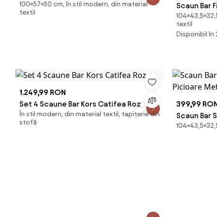
100×57×50 cm, în stil modern, din material
Scaun Bar F
textil
104×43,5×32,5
textil
Disponibil în
1.249,99 RON
Set 4 Scaune Bar Kors Catifea Roz
399,99 RO
În stil modern, din material textil, tapițerie din
Scaun Bar 
stofă
104×43,5×32,5
Picioare Me