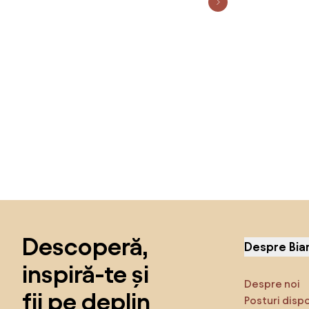
Sari peste subsol, revino la începutul paginii
Descoperă,
Despre Bia
inspiră-te și
Despre noi
fii pe deplin
Posturi disp