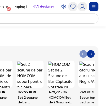
chere
AI designer
Inspirații
45
RON
329,99 RON
479,99 RON
769 RON
aune
Set 2 scaune
HOMCOM Set
Scaun bar,
de bar
de 2 Scaune de
cadru metalic