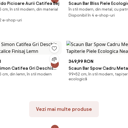
ido Picioare Aurii Catifea Bej
Scaun Bar Bliss Piele Ecolog
 cm, în stil modern, din material
În stil modern, din metal, cu pat
Baza Neagra
Disponibil în 4 e-shop-uri
 2 e-shop-uri
N
349,99 RON
Simon Catifea Gri Deschis
Scaun Bar Spow Cadru Meta
 cm, din lemn, în stil modern
99×52 cm, în stil modern, tapițeri
talice Finisaj Lemn
Tapiterie Piele Ecologica N
ecologică
Vezi mai multe produse