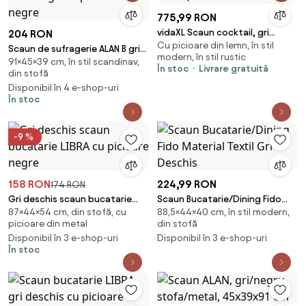
775,99 RON
vidaXL Scaun cocktail, gri
204 RON
Cu picioare din lemn, în stil
închis, material textil
Scaun de sufragerie ALAN B gri
modern, în stil rustic
91×45×39 cm, în stil scandinav,
cu picioare negre
În stoc
Livrare gratuită
din stofă
Disponibil în 4 e-shop-uri
În stoc
-9 %
158 RON
224,99 RON
174 RON
Gri deschis scaun bucatarie
Scaun Bucatarie/Dining Fido
87×44×54 cm, din stofă, cu
88,5×44×40 cm, în stil modern,
LIBRA cu picioare negre
Material Textil Gri Deschis
picioare din metal
din stofă
Disponibil în 3 e-shop-uri
Disponibil în 3 e-shop-uri
În stoc