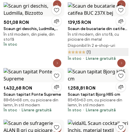
501,08 RON
139,15 RON
Scaun gri deschis, Ludmilla,
Scaun de bucatarie din catifea
În stil modern, din piele, din
În stil modern, din stofă, cu
Bizzotto
BUC 237X bej
stofă
picioare din metal
În stoc
Disponibil în 2 e-shop-uri
(1)
În stoc
Livrare gratuită
1.432,68 RON
1.258,81 RON
Scaun tapitat Ponte Supreme
Scaun tapitat Bjorg H85 cm
88×56×68 cm, cu picioare din
85×55×63 cm, cu picioare din
lemn, în stil modern
lemn, în stil modern
În stoc
Livrare gratuită
În stoc
Livrare gratuită