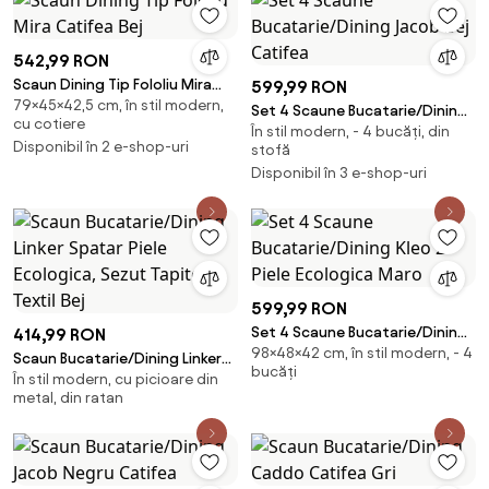
542,99 RON
Scaun Dining Tip Fololiu Mira
599,99 RON
79×45×42,5 cm, în stil modern,
Catifea Bej
Set 4 Scaune Bucatarie/Dining
cu cotiere
În stil modern, - 4 bucăți, din
Jacob Bej Catifea
Disponibil în 2 e-shop-uri
stofă
Disponibil în 3 e-shop-uri
599,99 RON
Set 4 Scaune Bucatarie/Dining
414,99 RON
98×48×42 cm, în stil modern, - 4
Kleo 2 Piele Ecologica Maro
Scaun Bucatarie/Dining Linker
bucăți
În stil modern, cu picioare din
Spatar Piele Ecologica, Sezut
metal, din ratan
Tapiterie Textil Bej