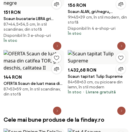
156 RON
Scaun ALAN, gri/negru,
151 RON
91×45×39 cm, în stil modern, din
stofa/metal, 45x39x91 cm
Scaun bucatarie LIBRA gri
stofă
87×44,5×54,5 cm, în stil
deschis cu picioare negre
Disponibil în 4 e-shop-uri
scandinav, din stofă
În stoc
Disponibil în 3 e-shop-uri
În stoc
1.432,68 RON
Scaun tapitat Tulip Supreme
144 RON
84×58×63 cm, cu picioare din
OFERTA Scaun de luat masa din
lemn, în stil modern
87×53×59 cm, în stil scandinav,
catifea TOR, gri deschis,
În stoc
Livrare gratuită
din stofă
calitatea II
Cele mai bune produse de la finday.ro