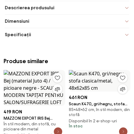
Descrierea produsului
Dimensiuni
Specificații
Produse similare
461 RON
Scaun K470, gri/negru, stofa
85×48×62 cm, în stil modern, din
clasica/metal, 48x62x85 cm
419 RON
stofă
MAZZONI EXPORT IRIS Bej
Disponibil în 2 e-shop-uri
În stil modern, din stofă, cu
(material Juto 4) / picioare
În stoc
picioare din metal
negre - SCAUN MODERN TAPIȚAT