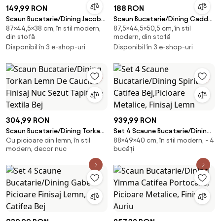
149,99 RON
188 RON
Scaun Bucatarie/Dining Jacob
Scaun Bucatarie/Dining Caddo
87×44,5×38 cm, în stil modern,
87,5×44,5×50,5 cm, în stil
Negru Catifea
Catifea Gri
din stofă
modern, din stofă
Disponibil în 3 e-shop-uri
Disponibil în 3 e-shop-uri
304,99 RON
939,99 RON
Scaun Bucatarie/Dining Torkan
Set 4 Scaune Bucatarie/Dining
Cu picioare din lemn, în stil
88×49×40 cm, în stil modern, - 4
Lemn De Cauciuc Finisaj Nuc
Spirit Catifea Bej,Picioare
modern, decor nuc
bucăți
Sezut Tapiterie Textila Bej
Metalice, Finisaj Lemn