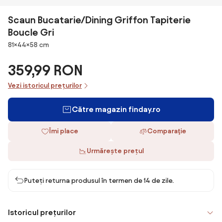
Scaun Bucatarie/Dining Griffon Tapiterie
Boucle Gri
Dimensiuni
81×44×58 cm
359,99 RON
Vezi istoricul prețurilor
Către magazin finday.ro
Îmi place
Comparaţie
Urmărește prețul
Puteți returna produsul în termen de 14 de zile.
Istoricul prețurilor