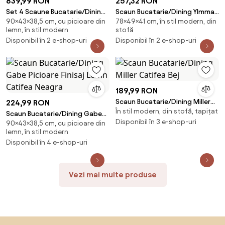
839,99 RON
257,32 RON
Set 4 Scaune Bucatarie/Dining
Scaun Bucatarie/Dining Ylmma
90×43×38,5 cm, cu picioare din
78×49×41 cm, în stil modern, din
Gabe Picioare Finisaj Lemn,
Catifea Portocalie, Picioare
lemn, în stil modern
stofă
Catifea Bej
Metalice, Finisaj Auriu
Disponibil în 2 e-shop-uri
Disponibil în 2 e-shop-uri
189,99 RON
Scaun Bucatarie/Dining Miller
224,99 RON
În stil modern, din stofă, tapițat
Catifea Bej
Scaun Bucatarie/Dining Gabe
Disponibil în 3 e-shop-uri
90×43×38,5 cm, cu picioare din
Picioare Finisaj Lemn Catifea
lemn, în stil modern
Neagra
Disponibil în 4 e-shop-uri
Vezi mai multe produse
Sari peste subsol, revino la începutul paginii