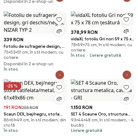
Disponibil în 2 e-shop-uri
PENTRU SALON/SUFRAGERIE LOFT
378,99 RON
vidaXL fotoliu Gri nori 59 x 75 x
339 RON
78×59×75 cm, în stil modern, cu
78 cm țesătură
Fotoliu de sufragerie design, gri
cotiere
75×53×51 cm, în stil modern, cu
deschis/negru, NIZAR TYP 2
În stoc
Livrare gratuită
cotiere
Disponibil în 2 e-shop-uri
În stoc
-25 %
191 RON
1.150 RON
255 RON
Scaun DEX, bej/negru, stofa
SET 4 Scaune Oro, structura
86×61×49 cm, în stil modern, din
93×44×48 cm, în stil modern, - 4
catifelata/metal, 61x49x86 cm
metalica, catifea - GRI
stofă
bucăți
În stoc
Livrare gratuită