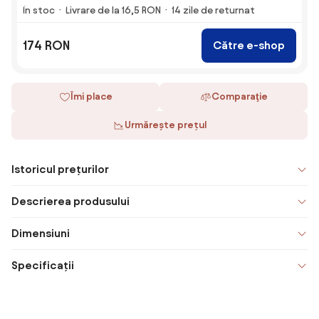
În stoc
Livrare de la 16,5 RON
14 zile de returnat
174 RON
Către e-shop
Îmi place
Comparaţie
Urmărește prețul
Istoricul prețurilor
Descrierea produsului
Dimensiuni
Specificații