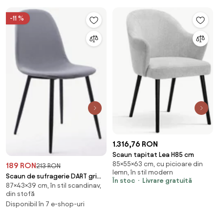
-11 %
1.316,76 RON
Scaun tapitat Lea H85 cm
85×55×63 cm, cu picioare din
189 RON
213 RON
lemn, în stil modern
Scaun de sufragerie DART gri
În stoc
Livrare gratuită
87×43×39 cm, în stil scandinav,
deschis
din stofă
Disponibil în 7 e-shop-uri