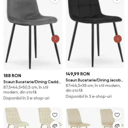
149,99 RON
188 RON
Scaun Bucatarie/Dining Jacob
Scaun Bucatarie/Dining Caddo
87×44,5×38 cm, în stil modern,
Negru Catifea
87,5×44,5×50,5 cm, în stil
Catifea Gri
din stofă
modern, din stofă
Disponibil în 3 e-shop-uri
Disponibil în 3 e-shop-uri