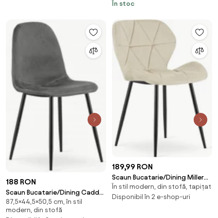
În stoc
189,99 RON
Scaun Bucatarie/Dining Miller
188 RON
În stil modern, din stofă, tapițat
Catifea Bej
Scaun Bucatarie/Dining Caddo
Disponibil în 2 e-shop-uri
87,5×44,5×50,5 cm, în stil
Catifea Gri
modern, din stofă