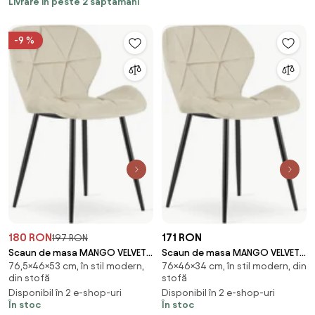
Livrare în peste 2 săptămâni
-9 %
180 RON
171 RON
197 RON
Scaun de masa MANGO VELVET
Scaun de masa MANGO VELVET
76,5×46×53 cm, în stil modern,
76×46×34 cm, în stil modern, din
cu picioare negre, bej deschis
cu picioare negre, bej deschis
din stofă
stofă
Disponibil în 2 e-shop-uri
Disponibil în 2 e-shop-uri
În stoc
În stoc