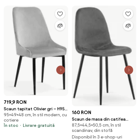
719,9 RON
Scaun tapitat Olivier gri – H95
160 RON
95×49×48 cm, în stil modern, cu
cm
Scaun de masa din catifea
cotiere
87,5×44,5×50,5 cm, în stil
Culoare gri inchis cu picioare
În stoc
Livrare gratuită
scandinav, din stofă
negre, COMO
Disponibil în 3 e-shop-uri