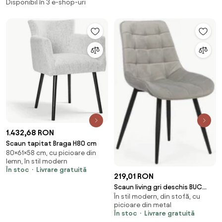
Disponibil în 3 e-shop-uri
1.432,68 RON
Scaun tapitat Braga H80 cm
80×61×58 cm, cu picioare din
lemn, în stil modern
În stoc
Livrare gratuită
219,01 RON
Scaun living gri deschis BUC
În stil modern, din stofă, cu
206 din catifea cu cadru
picioare din metal
metalic rezistent
În stoc
Livrare gratuită