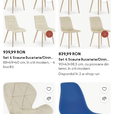
939,99 RON
839,99 RON
Set 4 Scaune Bucatarie/Dining
Set 4 Scaune Bucatarie/Dining
88×49×40 cm, în stil modern, - 4
Spirit Catifea Bej,Picioare
90×43×38,5 cm, cu picioare din
Gabe Picioare Finisaj Lemn,
bucăți
Metalice, Finisaj Lemn
lemn, în stil modern
Catifea Bej
Disponibil în 2 e-shop-uri