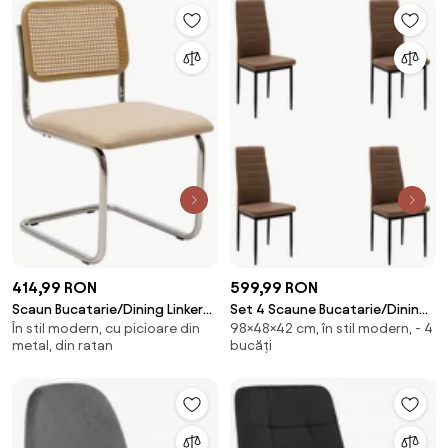
414,99 RON
599,99 RON
Scaun Bucatarie/Dining Linker
Set 4 Scaune Bucatarie/Dining
În stil modern, cu picioare din
98×48×42 cm, în stil modern, - 4
Spatar Piele Ecologica, Sezut
Kleo 2 Piele Ecologica Maro
metal, din ratan
bucăți
Tapiterie Textil Bej