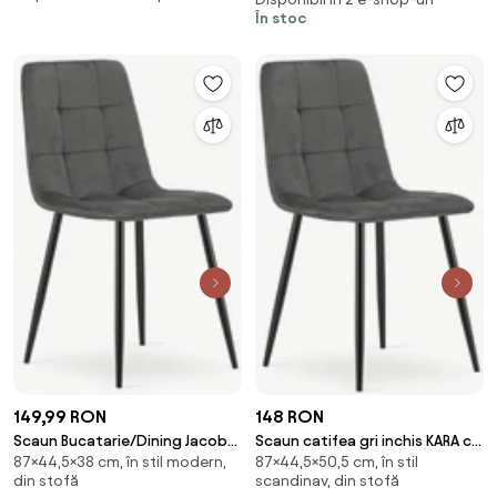
În stoc
149,99 RON
148 RON
Scaun Bucatarie/Dining Jacob
Scaun catifea gri inchis KARA cu
87×44,5×38 cm, în stil modern,
87×44,5×50,5 cm, în stil
Gri Inchis Catifea
picioare negre
din stofă
scandinav, din stofă