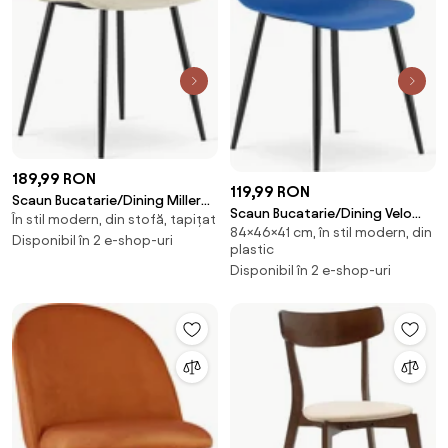
189,99 RON
119,99 RON
Scaun Bucatarie/Dining Miller
Scaun Bucatarie/Dining Velo
În stil modern, din stofă, tapițat
Catifea Bej
84×46×41 cm, în stil modern, din
Plus Albastru
Disponibil în 2 e-shop-uri
plastic
Disponibil în 2 e-shop-uri