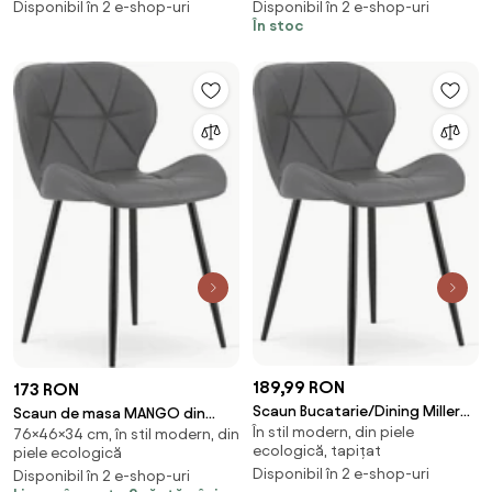
Disponibil în 2 e-shop-uri
Disponibil în 2 e-shop-uri
În stoc
189,99 RON
173 RON
Scaun Bucatarie/Dining Miller
Scaun de masa MANGO din
În stil modern, din piele
Piele Ecologica Gri
76×46×34 cm, în stil modern, din
piele ecologica cu picioare
ecologică, tapițat
piele ecologică
negre, gri
Disponibil în 2 e-shop-uri
Disponibil în 2 e-shop-uri