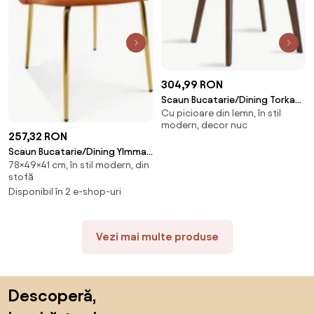
304,99 RON
Scaun Bucatarie/Dining Torkan
Cu picioare din lemn, în stil
Lemn De Cauciuc Finisaj Nuc
modern, decor nuc
Sezut Tapiterie Textila Bej
257,32 RON
Scaun Bucatarie/Dining Ylmma
78×49×41 cm, în stil modern, din
Catifea Portocalie, Picioare
stofă
Metalice, Finisaj Auriu
Disponibil în 2 e-shop-uri
Vezi mai multe produse
Sari peste subsol, revino la începutul paginii
Descoperă,