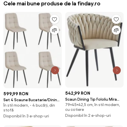
Cele mai bune produse de la finday.ro
542,99 RON
599,99 RON
Scaun Dining Tip Fololiu Mira
Set 4 Scaune Bucatarie/Dining
79×45×42,5 cm, în stil modern,
Catifea Bej
În stil modern, - 4 bucăți, din
Jacob Bej Catifea
cu cotiere
stofă
Disponibil în 2 e-shop-uri
Disponibil în 3 e-shop-uri