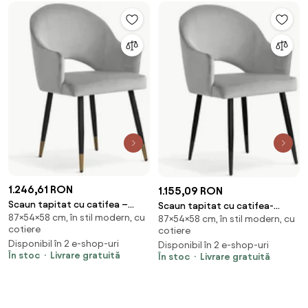
1.246,61 RON
1.155,09 RON
Scaun tapitat cu catifea –
Scaun tapitat cu catifea-
87×54×58 cm, în stil modern, cu
picioare metalice Goda Silver
87×54×58 cm, în stil modern, cu
picioare metalice Goda Silver
cotiere
cotiere
BL03 / Black / Gold –
BL03/Black-l54xA58xH87cm
Disponibil în 2 e-shop-uri
Disponibil în 2 e-shop-uri
l54xA58xH87 cm
În stoc
Livrare gratuită
În stoc
Livrare gratuită