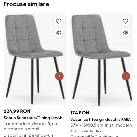
Produse similare
224,99 RON
174 RON
Scaun Bucatarie/Dining Jacob
Scaun catifea gri deschis KARA
În stil modern, din stofă, cu
Gri Catifea
87×44,5×50,5 cm, în stil modern,
cu picioare negre
picioare din metal
în stil scandinav
Disponibil în 2 e-shop-uri
Disponibil în 2 e-shop-uri