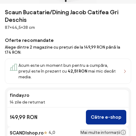
Scaun Bucatarie/Dining Jacob Catifea Gri
Deschis
Dimensiuni
87×44,5×38 cm
Oferte recomandate
Alege dintre 2 magazine cu prețuri de la 149,99 RON până la
174 RON:
Acum este un moment bun pentru a cumpăra,
prețul este în prezent cu
42,51 RON
mai mic decât
media.
finday.ro
14 zile de returnat
149,99 RON
Către e-shop
Mai multe informații
SCANDIshop.ro
4,0