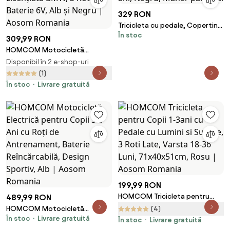
329 RON
Tricicleta cu pedale, Copertina
În stoc
retractabila, 2 - 6 ani, Negru,
309,99 RON
Maner parental
HOMCOM Motocicletă
Electrică pentru Copii
Disponibil în 2 e-shop-uri
Licențiată BMW, 3 Roti, Baterie
(1)
6V, Alb și Negru | Aosom
În stoc
Livrare gratuită
Romania
199,99 RON
HOMCOM Tricicleta pentru
489,99 RON
Copii 1-3ani cu Pedale cu Lumini
HOMCOM Motocicletă
(4)
si Sunete, 3 Roti Late, Varsta 18-
În stoc
Livrare gratuită
Electrică pentru Copii 3-5 Ani
În stoc
Livrare gratuită
36 Luni, 71x40x51cm, Rosu |
cu Roți de Antrenament,