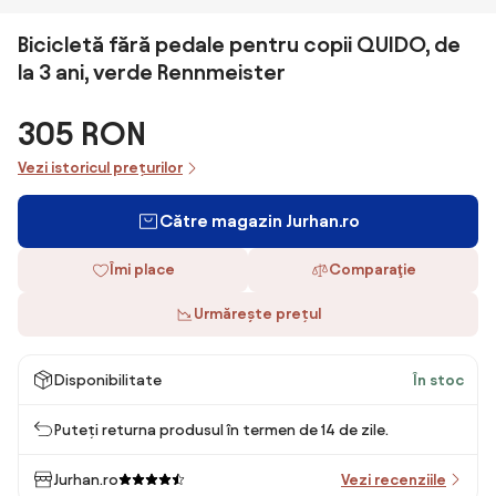
Bicicletă fără pedale pentru copii QUIDO, de
la 3 ani, verde Rennmeister
305 RON
Vezi istoricul prețurilor
Către magazin Jurhan.ro
Îmi place
Comparaţie
Urmărește prețul
Disponibilitate
În stoc
Puteți returna produsul în termen de 14 de zile.
Jurhan.ro
Vezi recenziile