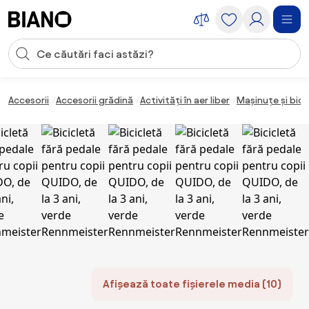
Sari peste navigare, accesează conținutul
Introducerea căutării
Sari peste conținut, mergi la subsol
Accesorii
Accesorii grădină
Activități în aer liber
Mașinuțe și bici
Afișează toate fișierele media (10)