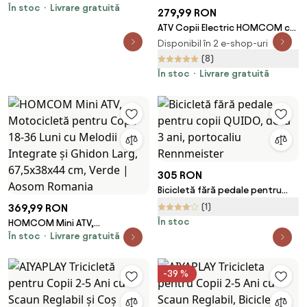
În stoc
Livrare gratuită
Electrică pentru Copii cu Role,
279,99 RON
102×58×66 cm, Verde | Aosom
ATV Copii Electric HOMCOM cu
Romania
Baterie Incarcabila 6V, Viteza
Disponibil în 2 e-shop-uri
2,8-4,6km/h, Varsta 3-5 Ani,
(8)
72x40x45,5cm, Verde | Aosom
În stoc
Livrare gratuită
Romania
305 RON
Bicicletă fără pedale pentru
copii QUIDO, de la 3 ani,
(1)
369,99 RON
portocaliu Rennmeister
În stoc
HOMCOM Mini ATV,
În stoc
Livrare gratuită
Motocicletă pentru Copii 18-36
Luni cu Melodii Integrate și
Ghidon Larg, 67,5x38x44 cm,
-39 %
Verde | Aosom Romania