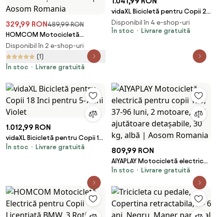
1.041,99 RON
vidaXL Bicicletă pentru Copii 20
Inci pentru 6-11 ani Negru
Disponibil în 4 e-shop-uri
329,99 RON
489,99 RON
În stoc
Livrare gratuită
HOMCOM Motocicletă
Electrică pentru Copii 6V
Disponibil în 2 e-shop-uri
Honda CRF450RL Licențiată
(1)
Verde 3 Roți 18-36 Luni | Aosom
În stoc
Livrare gratuită
Romania
1.012,99 RON
vidaXL Bicicletă pentru Copii 18
În stoc
Livrare gratuită
Inci pentru 5-7 ani Violet
809,99 RON
AIYAPLAY Motocicletă electrică
În stoc
Livrare gratuită
pentru copii 12V, 37-96 luni, 2
motoare, roți ajutătoare
detașabile, 30 kg, albă | Aosom
Romania