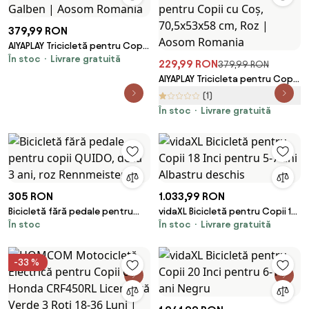
379,99 RON
AIYAPLAY Tricicletă pentru Copii
În stoc
Livrare gratuită
2-5 Ani cu Scaun Reglabil și Coș
229,99 RON
379,99 RON
Galben | Aosom Romania
AIYAPLAY Tricicleta pentru Copii
2-5 Ani cu Scaun Reglabil,
(1)
Bicicletă pentru Copii cu Coș,
În stoc
Livrare gratuită
70,5x53x58 cm, Roz | Aosom
Romania
305 RON
1.033,99 RON
Bicicletă fără pedale pentru
vidaXL Bicicletă pentru Copii 18
În stoc
În stoc
Livrare gratuită
copii QUIDO, de la 3 ani, roz
Inci pentru 5-7 ani Albastru
Rennmeister
deschis
-33 %