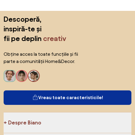
Sari peste subsol, revino la începutul paginii
Descoperă,
inspiră-te și
fii pe deplin
creativ
Obține acces la toate funcțiile și fii
parte a comunității Home&Decor.
Vreau toate caracteristicile!
Despre Biano