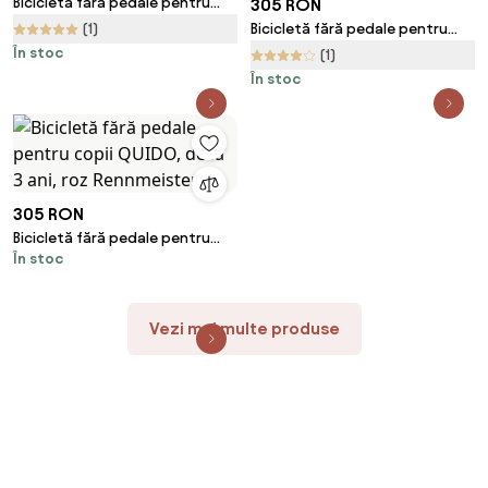
Bicicletă fără pedale pentru
305 RON
copii QUIDO, de la 3 ani, verde
(1)
Bicicletă fără pedale pentru
Rennmeister
copii QUIDO, de la 3 ani,
În stoc
(1)
portocaliu Rennmeister
În stoc
305 RON
Bicicletă fără pedale pentru
În stoc
copii QUIDO, de la 3 ani, roz
Rennmeister
Vezi mai multe produse