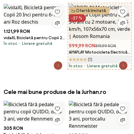
Aosom Romania
Baterie Reîncărcabilă, Design
Ofertă limitată
Sportiv, Alb | Aosom Romania
-27 %
1.121,99 RON
vidaXL Bicicletă pentru Copii 20
În stoc
Livrare gratuită
Inci pentru 6-11 ani Roz deschis
599,99 RON
819,99 RON
AIYAPLAY Motocicleta Electrică
Copii pentru copii 3-6 ani cu 2
(1)
motoare, 2.4-5 km/h,
În stoc
Livrare gratuită
107x56x70 cm, verde | Aosom
Romania
Cele mai bune produse de la Jurhan.ro
305 RON