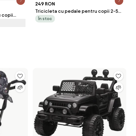
249 RON
Tricicleta cu pedale pentru copii 2-5
 copii
ani, 2 cosuri depozitare, Mov
În stoc
iu