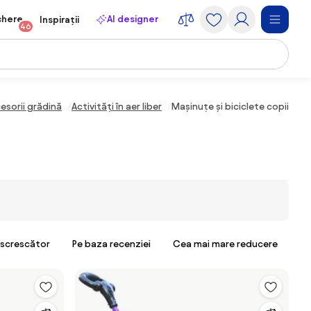
chere
AI designer
Inspirații
46
esorii grădină
Activități în aer liber
Mașinuțe și biciclete copii
escrescător
Pe baza recenziei
Cea mai mare reducere