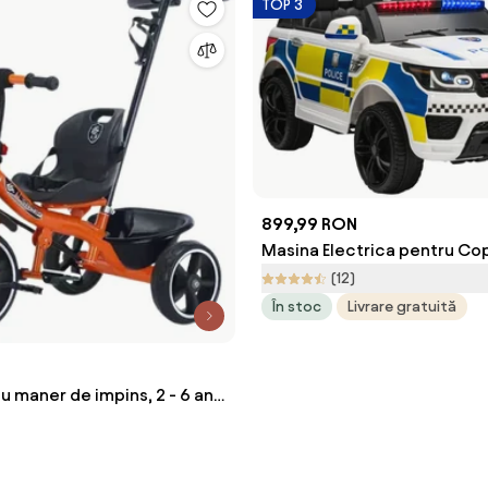
TOP 3
899,99 RON
Masina Electrica pentru Cop
Politie Baterie 12V si Telec
(12)
Sirena Lumini, Conexiune US
În stoc
Livrare gratuită
Muzica 110x68x52cm HOMC
Aosom Romania
cu maner de impins, 2 - 6 ani,
 Maner detasabil