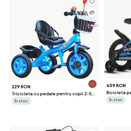
459 RON
229 RON
Bicicleta p
Tricicleta cu pedale pentru copii 2-5
ajutatoare 
În stoc
ani, 2 cosuri depozitare, Albastru
În stoc