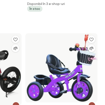
ajutatoare si frane, 14 inch, Rosu
Disponibil în 3 e-shop-uri
În stoc