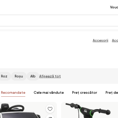
Vou
Accesorii
Acc
Roz
Roșu
Alb
Afișează tot
Recomandate
Cele mai vândute
Preț crescător
Preț d