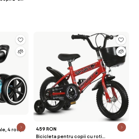
u
459 RON
e, 4 roti,
Bicicleta pentru copii cu roti
bastru