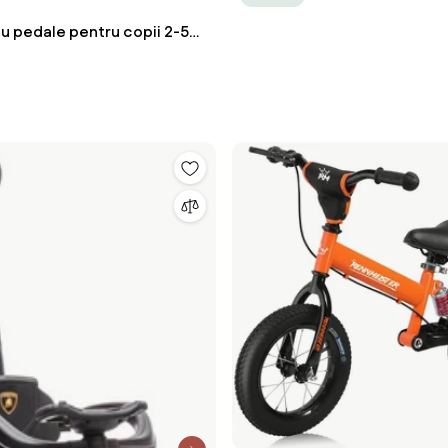
cu pedale pentru copii 2-5
er parental detasabil, Rosu