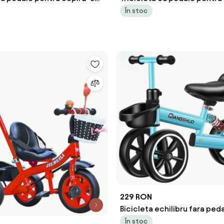
parental, Rosu
ani, Maner parental, Albastr
În stoc
229 RON
Bicicleta echilibru fara pedal
12", pentru copii 2-5 ani, Al
În stoc