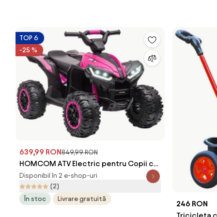
TOP 6
-25 %
639,99 RON
849,99 RON
HOMCOM ATV Electric pentru Copii cu
Motor Dublu și 2 Viteze, Roți, Faruri LED,
Disponibil în 2 e-shop-uri
Claxon și Muzică, 83x53x55.5 cm, Roz |
(2)
Aosom Romania
În stoc
Livrare gratuită
246 RON
Tricicleta 