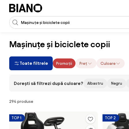
Sari peste navigare, accesează conținutul
Introducerea căutării
Sari peste conținut, mergi la subsol
Mașinuțe și biciclete copii
Toate filtrele
Promoții
Preț
Culoare
Dorești să filtrezi după culoare?
Albastru
Negru
Produse
294 produse
TOP 1
TOP 2