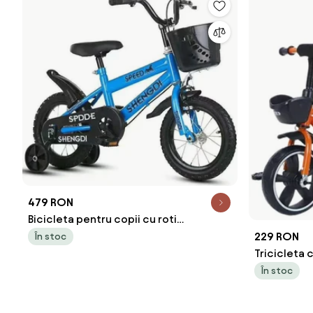
479 RON
Bicicleta pentru copii cu roti
ajutatoare si frane, 16 inch, Albastru
229 RON
În stoc
Tricicleta 
Portocaliu,
În stoc