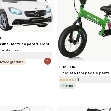
N
șină Electrică pentru Copii
 2 Motoare și Telecomandă,
 2 e-shop-uri
 107x62,5x44 cm, Alb,
și Siguranță | Aosom
Livrare gratuită
305 RON
Bicicletă fără pedale pentru
QUIDO, de la 3 ani, verde R
(1)
În stoc