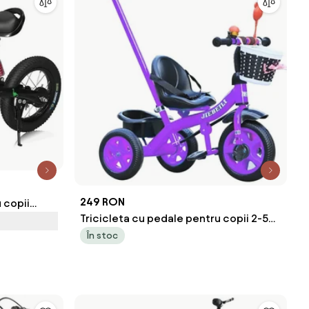
249 RON
 copii
Tricicleta cu pedale pentru copii 2-5
ennmeister
ani, cu maner parental detasabil, Mov
În stoc