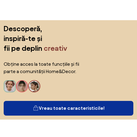
Sari peste subsol, revino la începutul paginii
Descoperă,
inspiră-te și
fii pe deplin
creativ
Obține acces la toate funcțiile și fii
parte a comunității Home&Decor.
Vreau toate caracteristicile!
Despre Biano