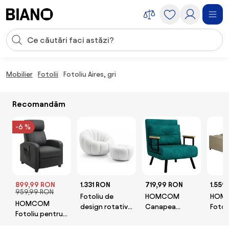
Sari peste navigare, accesează conținutul
Introducerea căutării
Sari peste conținut, mergi la subsol
Mobilier
Fotolii
Fotoliu Aires, gri
Recomandăm
-6 %
899,99 RON
1.331 RON
719,99 RON
1.559
959,99 RON
Fotoliu de
HOMCOM
HOM
HOMCOM
design rotativ
Canapea
Fotol
Fotoliu pentru
BLOOM cu
Extensibilă cu
Indivi
relaxare cu
taburet, alb
Spătar Reglabil
Perne