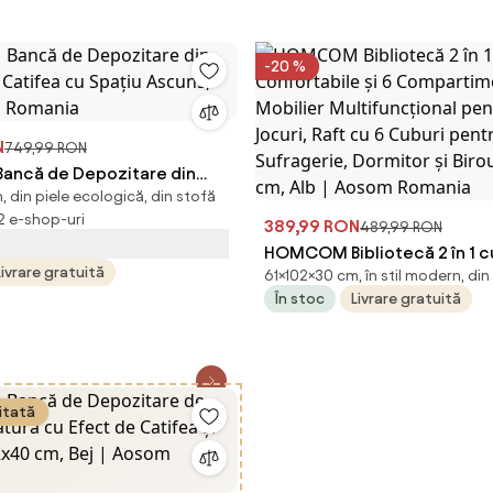
-20 %
N
749,99 RON
ncă de Depozitare din
n, din piele ecologică, din stofă
p Catifea cu Spațiu Ascuns,
 2 e-shop-uri
m Romania
389,99 RON
489,99 RON
HOMCOM Bibliotecă 2 în 1 c
Livrare gratuită
61×102×30 cm, în stil modern, din
Confortabile și 6 Comparti
În stoc
Livrare gratuită
Mobilier Multifuncțional pen
Jocuri, Raft cu 6 Cuburi pen
Sufragerie, Dormitor și Birou
102x30x61 cm, Alb | Aosom 
itată