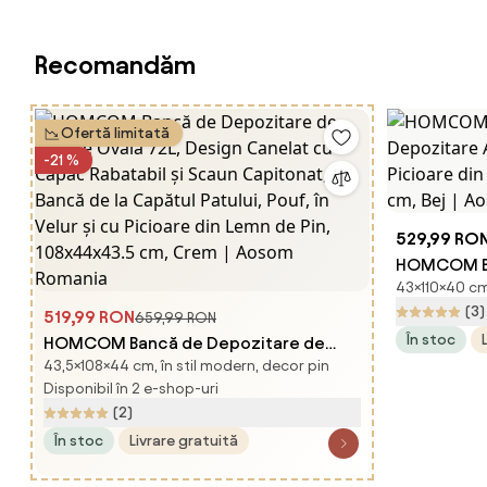
Recomandăm
Ofertă limitată
-21 %
529,99 RO
HOMCOM Ba
43×110×40 cm,
Depozitare
(3)
519,99 RON
Picioare di
659,99 RON
În stoc
HOMCOM Bancă de Depozitare de
110x40x43 
43,5×108×44 cm, în stil modern, decor pin
Intrare Ovală 72L, Design Canelat cu
Disponibil în 2 e-shop-uri
Capac Rabatabil și Scaun Capitonat,
(2)
Bancă de la Capătul Patului, Pouf, în
În stoc
Livrare gratuită
Velur și cu Picioare din Lemn de Pin,
108x44x43.5 cm, Crem | Aosom