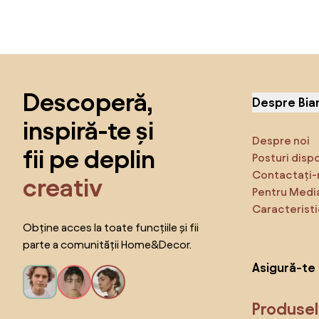
Sari peste subsol, revino la începutul paginii
Descoperă,
Despre Bia
inspiră-te și
Despre noi
fii pe deplin
Posturi disp
Contactați-
creativ
Pentru Medi
Caracteristi
Obține acces la toate funcțiile și fii
parte a comunității Home&Decor.
Asigură-te 
Produse