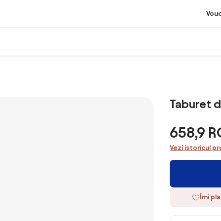
Vou
Taburet d
658,9 
Vezi istoricul pr
Îmi pl