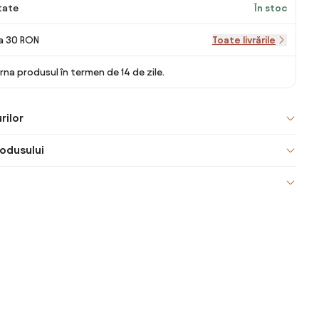
itate
În stoc
la 30 RON
Toate livrările
rna produsul în termen de 14 de zile.
rilor
odusului