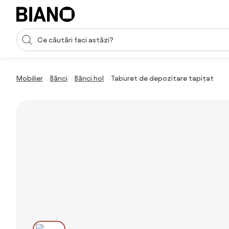
Sari peste navigare, accesează conținutul
Introducerea căutării
Sari peste conținut, mergi la subsol
Mobilier
Bănci
Bănci hol
Taburet de depozitare tapițat