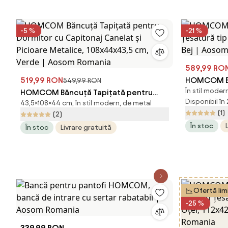
Romania
-5 %
-21 %
589,99 RO
519,99 RON
HOMCOM Ba
549,99 RON
În stil moder
HOMCOM Băncuță Tapițată pentru
Țesătură ti
Disponibil în
43,5×108×44 cm, în stil modern, de metal
Dormitor cu Capitonaj Canelat și
Bej | Aoso
(1)
(2)
Picioare Metalice, 108x44x43,5 cm,
În stoc
În stoc
Livrare gratuită
Verde | Aosom Romania
Ofertă lim
-25 %
339,99 RON