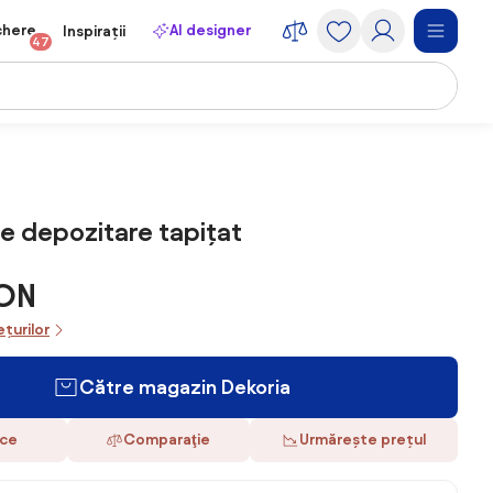
chere
AI designer
Inspirații
47
e depozitare tapițat
RON
ețurilor
Către magazin Dekoria
ace
Comparaţie
Urmărește prețul