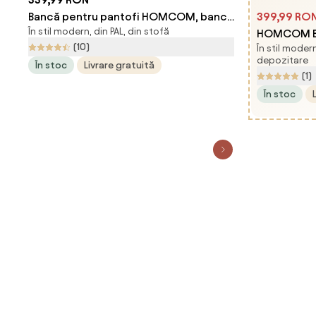
Bancă pentru pantofi HOMCOM, bancă
399,99 RO
În stil modern, din PAL, din stofă
de intrare cu sertar rabatabil | Aosom
HOMCOM Ba
(10)
În stil moder
Romania
din Țesătur
depozitare
În stoc
Livrare gratuită
Oțel, 112x4
(1)
Romania
În stoc