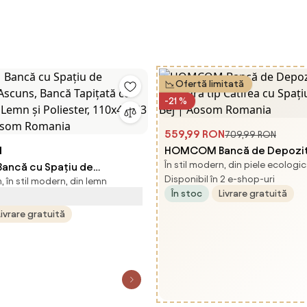
Ofertă limitată
-21 %
559,99 RON
709,99 RON
N
HOMCOM Bancă de Depozit
În stil modern, din piele ecologic
ncă cu Spațiu de
Țesătură tip Catifea cu Spa
Disponibil în 2 e-shop-uri
 în stil modern, din lemn
 Ascuns, Bancă Tapițată cu
Bej | Aosom Romania
În stoc
Livrare gratuită
n Lemn și Poliester,
Livrare gratuită
cm, Bej | Aosom Romania