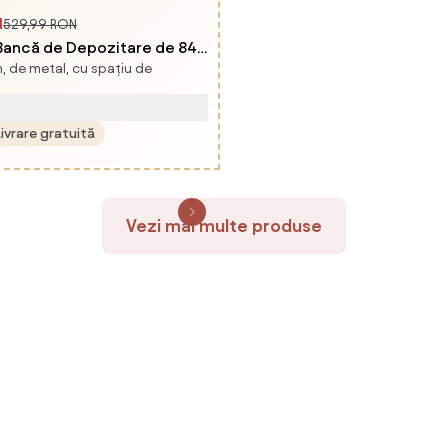
N
529,99 RON
ncă de Depozitare de 84L,
n, de metal, cu spațiu de
ă cu Efect de Catifea și
2x40 cm, Bej | Aosom
Livrare gratuită
Vezi mai multe produse