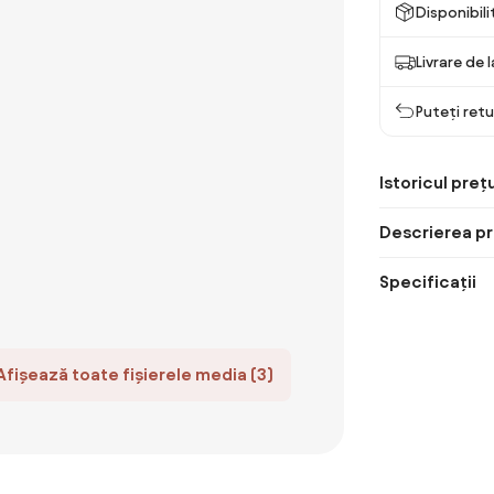
Disponibil
Livrare de 
Puteți retu
Istoricul prețu
Descrierea pr
Specificații
Afișează toate fișierele media (3)