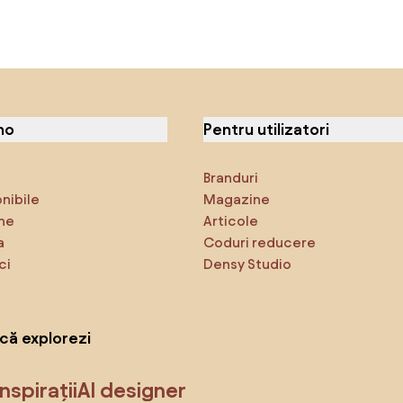
no
Pentru utilizatori
Branduri
onibile
Magazine
ne
Articole
a
Coduri reducere
ci
Densy Studio
că explorezi
Inspirații
AI designer