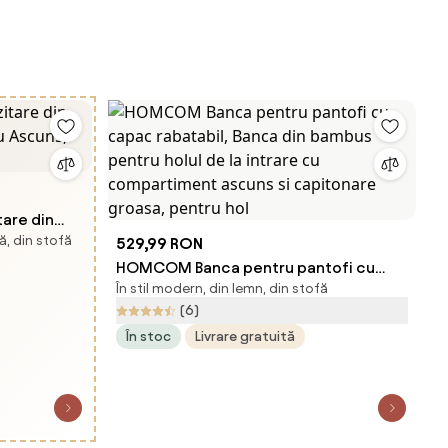
are din
ă, din stofă
țiu Ascuns,
529,99 RON
HOMCOM Banca pentru pantofi cu
În stil modern, din lemn, din stofă
capac rabatabil, Banca din bambus
(6)
pentru holul de la intrare cu
În stoc
Livrare gratuită
compartiment ascuns si capitonare
groasa, pentru hol