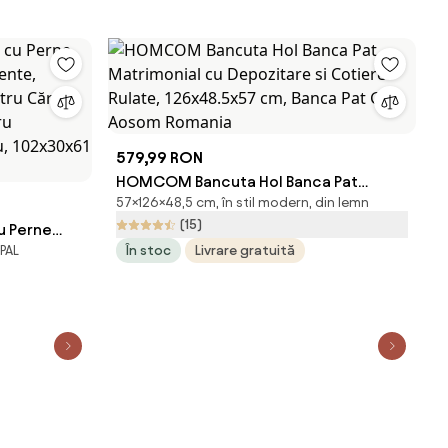
579,99 RON
HOMCOM Bancuta Hol Banca Pat
57×126×48,5 cm, în stil modern, din lemn
Matrimonial cu Depozitare si Cotiere
(15)
u Perne
Rulate, 126x48.5x57 cm, Banca Pat Gri |
 PAL
În stoc
Livrare gratuită
mente,
Aosom Romania
tru Cărți și
tru
,
Romania