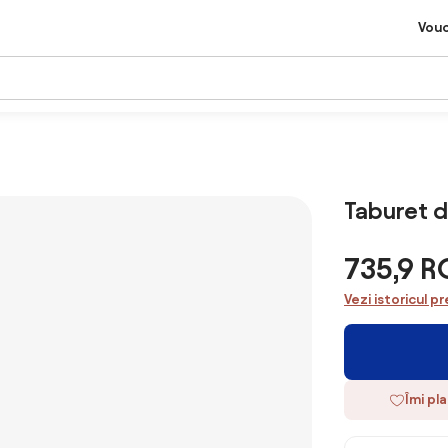
Vou
Taburet d
735,9 
Vezi istoricul pr
Îmi pl