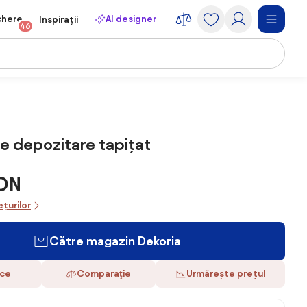
chere
AI designer
Inspirații
46
e depozitare tapițat
RON
ețurilor
Către magazin Dekoria
ace
Comparaţie
Urmărește prețul