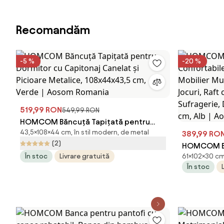
Recomandăm
-5 %
-20 %
519,99 RON
549,99 RON
HOMCOM Băncuță Tapițată pentru
43,5×108×44 cm, în stil modern, de metal
Dormitor cu Capitonaj Canelat și
389,99 RO
(2)
Picioare Metalice, 108x44x43,5 cm,
HOMCOM Bib
În stoc
Livrare gratuită
61×102×30 cm,
Verde | Aosom Romania
Confortabi
În stoc
Mobilier Mu
Jocuri, Raf
Sufragerie,
102x30x61 