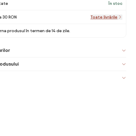
itate
În stoc
la 30 RON
Toate livrările
rna produsul în termen de 14 de zile.
rilor
odusului