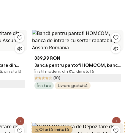
339,99 RON
are din
Bancă pentru pantofi HOMCOM, bancă
ă, din stofă
În stil modern, din PAL, din stofă
țiu Ascuns,
de intrare cu sertar rabatabil | Aosom
(10)
Romania
În stoc
Livrare gratuită
Ofertă limitată