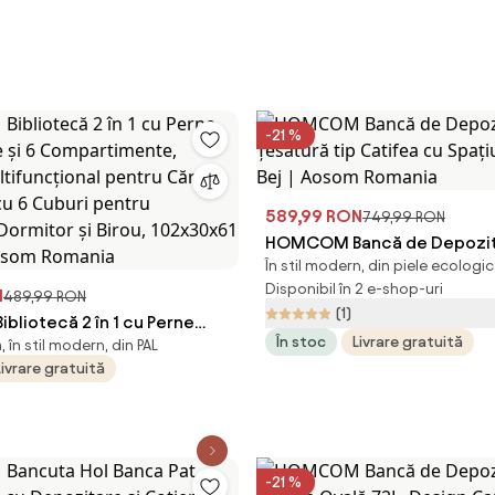
-21 %
589,99 RON
749,99 RON
HOMCOM Bancă de Depozit
În stil modern, din piele ecologic
Țesătură tip Catifea cu Spa
Disponibil în 2 e-shop-uri
N
Bej | Aosom Romania
489,99 RON
(1)
liotecă 2 în 1 cu Perne
În stoc
Livrare gratuită
 în stil modern, din PAL
le și 6 Compartimente,
Livrare gratuită
ltifuncțional pentru Cărți și
t cu 6 Cuburi pentru
 Dormitor și Birou,
cm, Alb | Aosom Romania
-21 %