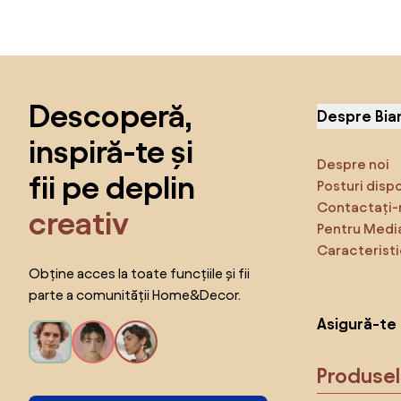
Sari peste subsol, revino la începutul paginii
Descoperă,
Despre Bia
inspiră-te și
Despre noi
fii pe deplin
Posturi disp
Contactați-
creativ
Pentru Medi
Caracteristi
Obține acces la toate funcțiile și fii
parte a comunității Home&Decor.
Asigură-te 
Produse