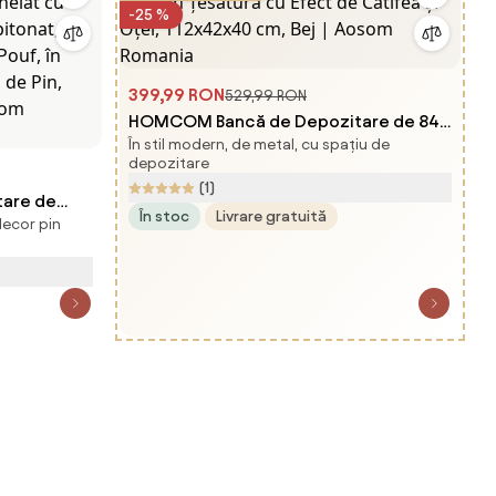
-25 %
399,99 RON
529,99 RON
HOMCOM Bancă de Depozitare de 84L,
În stil modern, de metal, cu spațiu de
din Țesătură cu Efect de Catifea și
depozitare
Oțel, 112x42x40 cm, Bej | Aosom
(1)
are de
Romania
În stoc
Livrare gratuită
decor pin
anelat cu
apitonat,
Pouf, în
 de Pin,
som