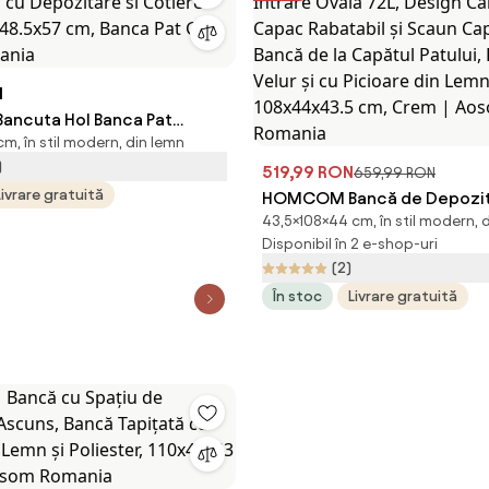
N
ncuta Hol Banca Pat
m, în stil modern, din lemn
l cu Depozitare si Cotiere
)
x48.5x57 cm, Banca Pat Gri |
519,99 RON
659,99 RON
Livrare gratuită
ania
HOMCOM Bancă de Depozit
43,5×108×44 cm, în stil modern, 
Intrare Ovală 72L, Design C
Disponibil în 2 e-shop-uri
Capac Rabatabil și Scaun C
(2)
Bancă de la Capătul Patului, 
În stoc
Livrare gratuită
Velur și cu Picioare din Lemn
108x44x43.5 cm, Crem | Ao
Romania