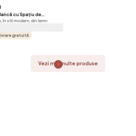
N
ncă cu Spațiu de
 în stil modern, din lemn
 Ascuns, Bancă Tapițată cu
n Lemn și Poliester,
Livrare gratuită
cm, Bej | Aosom Romania
Vezi mai multe produse