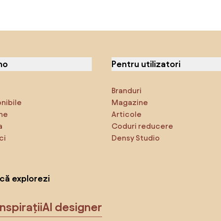
no
Pentru utilizatori
Branduri
onibile
Magazine
ne
Articole
a
Coduri reducere
ci
Densy Studio
că explorezi
Inspirații
AI designer