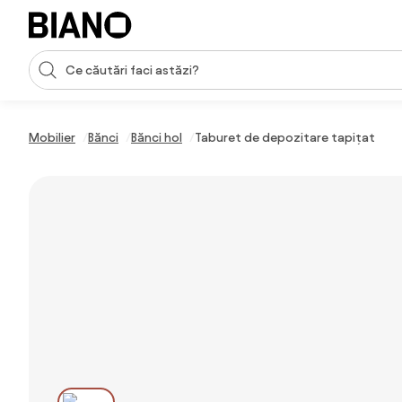
Sari peste navigare, accesează conținutul
Introducerea căutării
Sari peste conținut, mergi la subsol
Mobilier
Bănci
Bănci hol
Taburet de depozitare tapițat