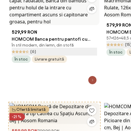
579,99 RO
529,99 RON
HOMCOM Ba
57×126×48,5 c
HOMCOM Banca pentru pantofi cu
Matrimonia
(15
În stil modern, din lemn, din stofă
capac rabatabil, Banca din bambus
Rulate, 126
(6)
În stoc
pentru holul de la intrare cu
Aosom Rom
În stoc
Livrare gratuită
compartiment ascuns si capitonare
groasa, pentru hol
Ofertă limitată
-21 %
559,99 RON