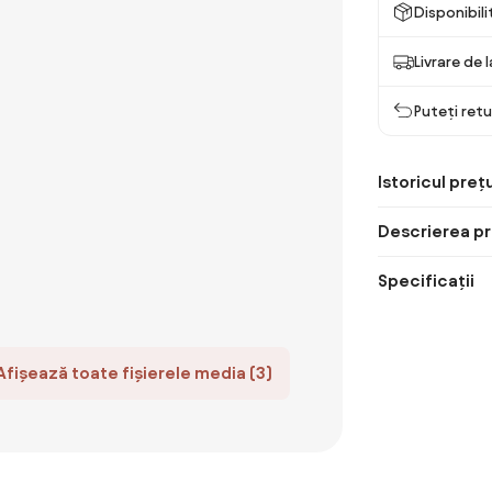
Disponibil
Livrare de 
Puteți retu
Istoricul prețu
Descrierea pr
Specificații
Afișează toate fișierele media (3)