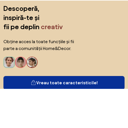
Sari peste subsol, revino la începutul paginii
Descoperă,
inspiră-te și
fii pe deplin
creativ
Obține acces la toate funcțiile și fii
parte a comunității Home&Decor.
Vreau toate caracteristicile!
Despre Biano
Pentru utilizatori