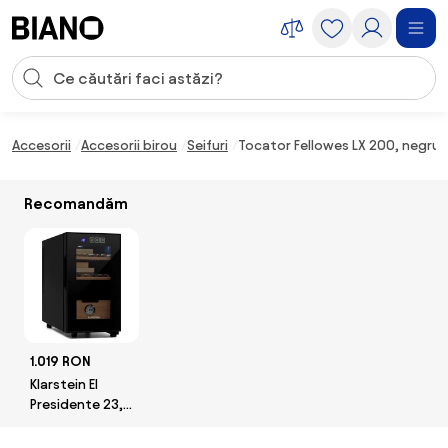
Sari peste navigare, accesează conținutul
Introducerea căutării
Sari peste conținut, mergi la subsol
Accesorii
Accesorii birou
Seifuri
Tocator Fellowes LX 200, negru
Recomandăm
1.019 RON
Klarstein El
Presidente 23,
umidor, 45 W,
tactil, lemn de