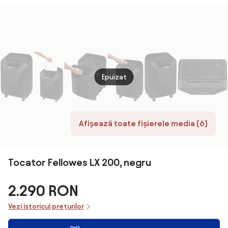
fag, 23L, LED
Epuizat
Afișează toate fișierele media (6)
Tocator Fellowes LX 200, negru
2.290 RON
Vezi istoricul prețurilor