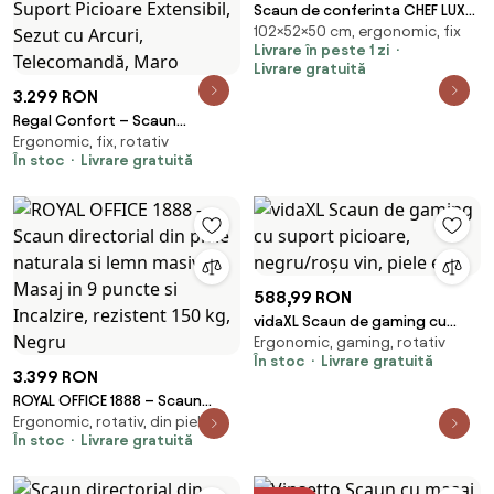
Scaun de conferinta CHEF LUX
102×52×50 cm, ergonomic, fix
EXTRA CF, Negru piele naturala
Livrare în peste 1 zi
Livrare gratuită
3.299 RON
Regal Confort – Scaun
Ergonomic, fix, rotativ
directorial din Piele Naturală si
În stoc
Livrare gratuită
Lemn Masiv, Masaj in 7 puncte,
Funcție Încălzire, Înclinare 135°,
Suport Picioare Extensibil,
Sezut cu Arcuri, Telecomandă,
Maro
588,99 RON
vidaXL Scaun de gaming cu
Ergonomic, gaming, rotativ
suport picioare, negru/roșu vin,
În stoc
Livrare gratuită
piele eco
3.399 RON
ROYAL OFFICE 1888 – Scaun
Ergonomic, rotativ, din piele
directorial din piele naturala si
În stoc
Livrare gratuită
lemn masiv, Masaj in 9 puncte si
Incalzire, rezistent 150 kg,
Negru