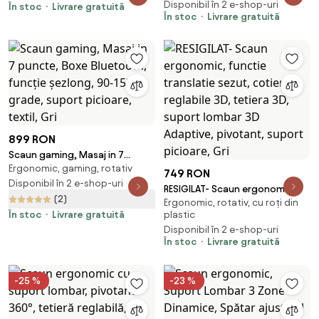
Disponibil în 2 e-shop-uri
În stoc
Livrare gratuită
Mesh, Alb/Negru
Lombar si Incalzire, Spătar
În stoc
Livrare gratuită
Rabatabil 155°, Suport picioare,
Material textil, Roz/Alb
899 RON
Scaun gaming, Masaj in 7
Ergonomic, gaming, rotativ
puncte, Boxe Bluetooth,
749 RON
funcție șezlong, 90-155 grade,
Disponibil în 2 e-shop-uri
RESIGILAT- Scaun ergonomic,
suport picioare, textil, Gri
(2)
Ergonomic, rotativ, cu roți din
functie translatie sezut,
În stoc
Livrare gratuită
plastic
cotiere reglabile 3D, tetiera 3D,
Disponibil în 2 e-shop-uri
suport lombar 3D Adaptive,
În stoc
Livrare gratuită
pivotant, suport picioare, Gri
-25 %
-23 %