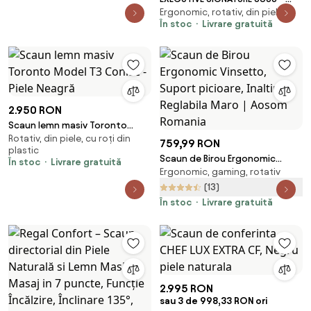
Ergonomic, rotativ, din piele
Scaun directorial din piele
În stoc
Livrare gratuită
naturala si lemn masiv, Masaj in
9 puncte si Incalzire, rezistent
150 kg, Khaki
2.950 RON
Scaun lemn masiv Toronto
Rotativ, din piele, cu roți din
Model T3 Coniac - Piele Neagră
759,99 RON
plastic
Scaun de Birou Ergonomic
În stoc
Livrare gratuită
Ergonomic, gaming, rotativ
Vinsetto, Suport picioare,
Inaltime Reglabila Maro | Aosom
(13)
Romania
În stoc
Livrare gratuită
2.995 RON
sau 3 de 998,33 RON ori