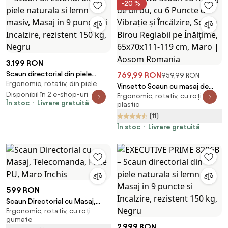
-20 %
3.199 RON
Scaun directorial din piele
769,99 RON
959,99 RON
Ergonomic, rotativ, din piele
naturala si lemn masiv, Masaj in
Vinsetto Scaun cu masaj de
9 puncte si Incalzire, rezistent
Disponibil în 2 e-shop-uri
Ergonomic, rotativ, cu roți din
birou, cu 6 Puncte de Vibrație și
În stoc
Livrare gratuită
150 kg, Negru
plastic
Încălzire, Scaun Birou Reglabil
(11)
pe Înălțime, 65x70x111-119 cm,
Maro | Aosom Romania
În stoc
Livrare gratuită
599 RON
Scaun Directorial cu Masaj,
Ergonomic, rotativ, cu roți
Telecomanda, Piele PU, Maro
gumate
Inchis
2.999 RON