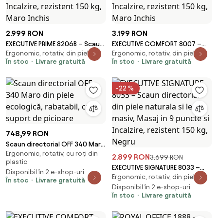
2.999 RON
3.199 RON
EXECUTIVE PRIME 8206B – Scaun
EXECUTIVE COMFORT 8007 –
Ergonomic, rotativ, din piele
Ergonomic, rotativ, din piele
directorial din piele naturala si
Scaun directorial din piele
În stoc
Livrare gratuită
În stoc
Livrare gratuită
lemn , Masaj in 9 puncte si
naturala si lemn masiv, Masaj in
Incalzire, rezistent 150 kg, Maro
9 puncte si Incalzire, rezistent
Inchis
150 kg, Maro Inchis
-22 %
748,99 RON
Scaun directorial OFF 340 Maro
Ergonomic, rotativ, cu roți din
din piele ecologică, rabatabil,
2.899 RON
3.699 RON
plastic
cu suport de picioare
EXECUTIVE SIGNATURE 8033 –
Disponibil în 2 e-shop-uri
Ergonomic, rotativ, din piele
Scaun directorial din piele
În stoc
Livrare gratuită
naturala si lemn masiv, Masaj in
Disponibil în 2 e-shop-uri
În stoc
Livrare gratuită
9 puncte si Incalzire, rezistent
150 kg, Negru