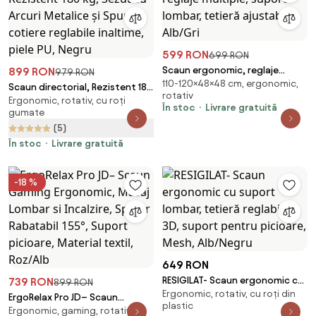
599 RON
699 RON
Scaun ergonomic, reglaje
899 RON
979 RON
110-120×48×48 cm, ergonomic,
multiple, suport lombar, tetieră
Scaun directorial, Rezistent 180
rotativ
ajustabilă, Alb/Gri
Ergonomic, rotativ, cu roți
kg, Sezut cu Arcuri Metalice și
În stoc
Livrare gratuită
gumate
Spumă, cotiere reglabile
(5)
inaltime, piele PU, Negru
În stoc
Livrare gratuită
-18 %
649 RON
RESIGILAT- Scaun ergonomic cu
739 RON
899 RON
Ergonomic, rotativ, cu roți din
suport lombar, tetieră reglabilă
ErgoRelax Pro JD– Scaun
plastic
3D, suport pentru picioare,
Ergonomic, gaming, rotativ
Gaming Ergonomic, Masaj