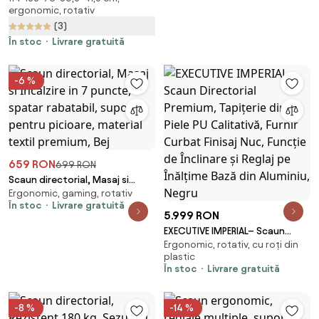
ergonomic, rotativ
cotiere 3D, tetiera 3D, suport
Suport Lombar Adaptiv, Spătar
pentru picioare, umeras,
(3)
Reglabil pe Înaltime în 5 poziții,
pivotant, Mesh, Gri
Mecanism Înclinare/Blocare,
În stoc
Livrare gratuită
Mesh, Gri
-6 %
659 RON
699 RON
Scaun directorial, Masaj si
Ergonomic, gaming, rotativ
Incalzire in 7 puncte, spatar
În stoc
Livrare gratuită
rabatabil, suport pentru
5.999 RON
picioare, material textil
EXECUTIVE IMPERIAL– Scaun
premium, Bej
Ergonomic, rotativ, cu roți din
Directorial Premium, Tapițerie
plastic
din Piele PU Calitativă, Furnir
În stoc
Livrare gratuită
Curbat Finisaj Nuc, Funcție de
Înclinare și Reglaj pe Înălțime
Bază din Aluminiu, Negru
-8 %
-14 %