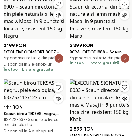
3.199 RON
3.399 RON
EXECUTIVE COMFORT 8007 –
ROYAL OFFICE 1888 – Scaun
Ergonomic, rotativ, din piele
Ergonomic, rotativ, din piele
Scaun directorial din piele
directorial din piele naturala si
În stoc
Livrare gratuită
naturala si lemn masiv, Masaj in
Disponibil în 2 e-shop-uri
lemn masiv, Masaj in 9 puncte si
În stoc
Livrare gratuită
9 puncte si Incalzire, rezistent
Incalzire, rezistent 150 kg, Maro
150 kg, Negru
1.111 RON
Scaun birou TEKSAS, negru,
112-122×63×75 cm, rotativ, cu
piele ecologica, 63x75x112/122
roți din plastic
cm
2.899 RON
Disponibil în 4 e-shop-uri
EXECUTIVE SIGNATURE 8033 –