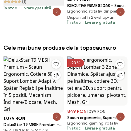
(1)
EXECUTIVE PRIME 8206B – Scaun
În stoc
Livrare gratuită
Ergonomic, rotativ, din piele
directorial din piele naturala si
lemn , Masaj in 9 puncte si
Disponibil în 2 e-shop-uri
În stoc
Livrare gratuită
Incalzire, rezistent 150 kg,
Negru
Cele mai bune produse de la topscaune.ro
-23 %
849 RON
1.099 RON
Scaun ergonomic, Suport
1.079 RON
Ergonomic, gaming, rotativ
Lombar 3 Zone Dinamice,
DeluxStar T9 MESH Premium –
În stoc
Livrare gratuită
Spătar ajustabil pe inaltime,
114-133×70×36,5-41,5 cm,
Scaun Ergonomic, Cotiere 6D,