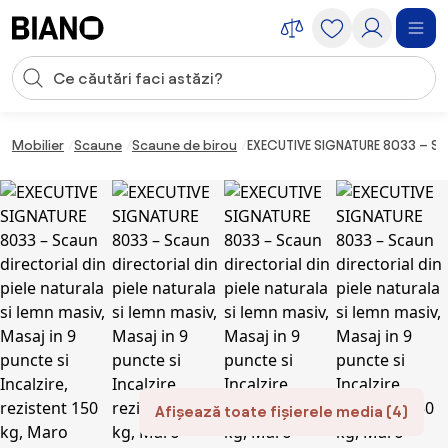
Sari peste navigare, accesează conținutul
Introducerea căutării
Sari peste conținut, mergi la subsol
Mobilier
Scaune
Scaune de birou
EXECUTIVE SIGNATURE 8033 – Scau
Afișează toate fișierele media (4)