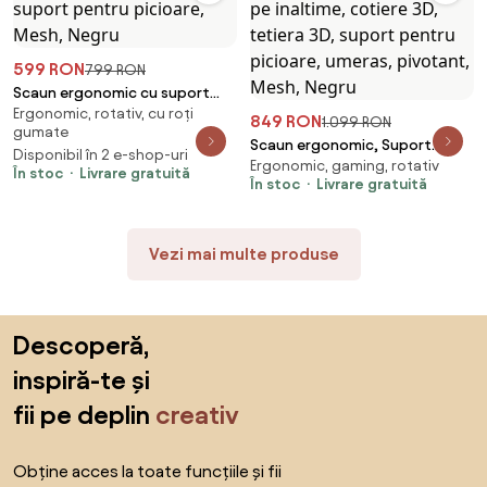
599 RON
799 RON
Scaun ergonomic cu suport
Ergonomic, rotativ, cu roți
lombar, pivotant 360°, tetieră
849 RON
1.099 RON
gumate
reglabilă, suport pentru
Scaun ergonomic, Suport
Disponibil în 2 e-shop-uri
picioare, Mesh, Negru
Ergonomic, gaming, rotativ
Lombar 3 Zone Dinamice,
În stoc
Livrare gratuită
În stoc
Livrare gratuită
Spătar ajustabil pe inaltime,
cotiere 3D, tetiera 3D, suport
pentru picioare, umeras,
Vezi mai multe produse
pivotant, Mesh, Negru
Sari peste subsol, revino la începutul paginii
Descoperă,
inspiră-te și
fii pe deplin
creativ
Obține acces la toate funcțiile și fii