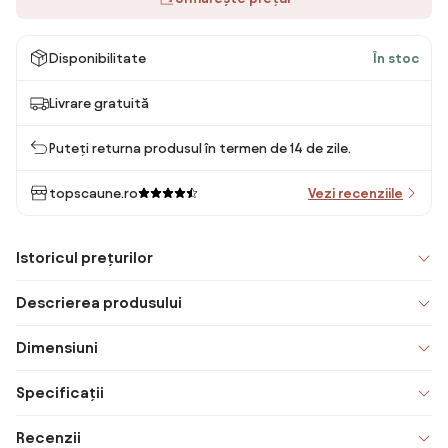
Disponibilitate
În stoc
Livrare gratuită
Puteți returna produsul în termen de 14 de zile.
topscaune.ro
Vezi recenziile
Istoricul prețurilor
Descrierea produsului
Dimensiuni
Specificații
Recenzii