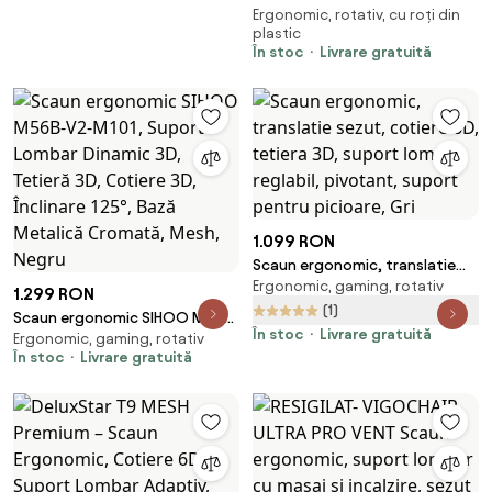
Ergonomic, rotativ, cu roți din
Scaun ergonomic, suport
plastic
lombar cu masaj si incalzire,
În stoc
Livrare gratuită
sezut cu ventilatie, sezut
translatie, spatar reglare
verticala, cotiere 6D, suport
picioare, Full Mesh, Gri
1.099 RON
Scaun ergonomic, translatie
Ergonomic, gaming, rotativ
sezut, cotiere 6D, tetiera 3D,
1.299 RON
suport lombar reglabil,
(1)
Scaun ergonomic SIHOO M56B-
pivotant, suport pentru
În stoc
Livrare gratuită
Ergonomic, gaming, rotativ
V2-M101, Suport Lombar
picioare, Gri
În stoc
Livrare gratuită
Dinamic 3D, Tetieră 3D, Cotiere
3D, Înclinare 125°, Bază Metalică
Cromată, Mesh, Negru