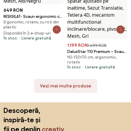
649 RON
RESIGILAT- Scaun ergonomic cu
Ergonomic, rotativ, cu roți din
suport lombar, tetieră reglabilă
plastic
3D, suport pentru picioare,
Disponibil în 2 e-shop-uri
Mesh, Alb/Negru
În stoc
Livrare gratuită
1.199 RON
1.499 RON
DeluxStar T10 Premium – Scaun
110-132×70 cm, ergonomic,
ergonomic, cotiere 6D ultra
rotativ
moi, Suport Lombar 3 Zone
În stoc
Livrare gratuită
Dinamice, Spătar ajustabil pe
inaltime, Sezut Translatie,
Tetiera 4D, mecanism
Vezi mai multe produse
multifunctional
inclinare/blocare, pivotant,
Mesh, Gri
Sari peste subsol, revino la începutul paginii
Descoperă,
inspiră-te și
fii pe deplin
creativ