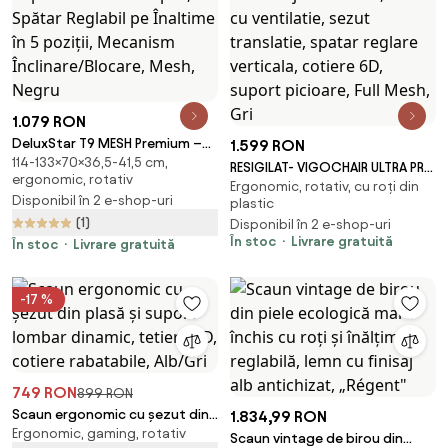
1.079 RON
DeluxStar T9 MESH Premium –
1.599 RON
114-133×70×36,5-41,5 cm,
Scaun Ergonomic, Cotiere 6D,
RESIGILAT- VIGOCHAIR ULTRA PRO
ergonomic, rotativ
Suport Lombar Adaptiv, Spătar
Ergonomic, rotativ, cu roți din
VENT Scaun ergonomic, suport
Disponibil în 2 e-shop-uri
Reglabil pe Înaltime în 5 poziții,
plastic
lombar cu masaj si incalzire,
(1)
Mecanism Înclinare/Blocare,
Disponibil în 2 e-shop-uri
sezut cu ventilatie, sezut
În stoc
Livrare gratuită
Mesh, Negru
În stoc
Livrare gratuită
translatie, spatar reglare
verticala, cotiere 6D, suport
picioare, Full Mesh, Gri
-17 %
749 RON
899 RON
Scaun ergonomic cu șezut din
1.834,99 RON
Ergonomic, gaming, rotativ
plasă și suport lombar dinamic,
Scaun vintage de birou din