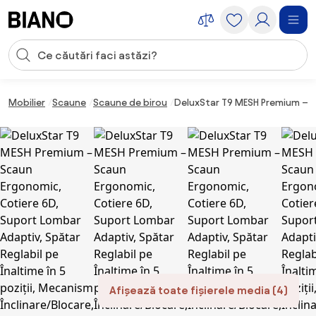
Sari peste navigare, accesează conținutul
Introducerea căutării
Sari peste conținut, mergi la subsol
Mobilier
Scaune
Scaune de birou
DeluxStar T9 MESH Premium – Sc
Afișează toate fișierele media (4)