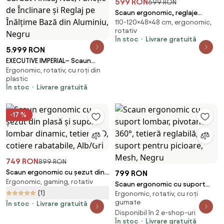
599 RON
699 RON
Scaun ergonomic, reglaje
110-120×48×48 cm, ergonomic,
multiple, suport lombar, tetieră
rotativ
ajustabilă, Alb/Gri
În stoc
Livrare gratuită
5.999 RON
EXECUTIVE IMPERIAL– Scaun
Ergonomic, rotativ, cu roți din
Directorial Premium, Tapițerie
plastic
din Piele PU Calitativă, Furnir
În stoc
Livrare gratuită
Curbat Finisaj Nuc, Funcție de
Înclinare și Reglaj pe Înălțime
Bază din Aluminiu, Negru
-17 %
749 RON
899 RON
Scaun ergonomic cu șezut din
799 RON
Ergonomic, gaming, rotativ
plasă și suport lombar dinamic,
Scaun ergonomic cu suport
tetiera 3D, cotiere rabatabile,
(1)
Ergonomic, rotativ, cu roți
lombar, pivotant 360°, tetieră
Alb/Gri
gumate
În stoc
Livrare gratuită
reglabilă, suport pentru
Disponibil în 2 e-shop-uri
picioare, Mesh, Negru
În stoc
Livrare gratuită