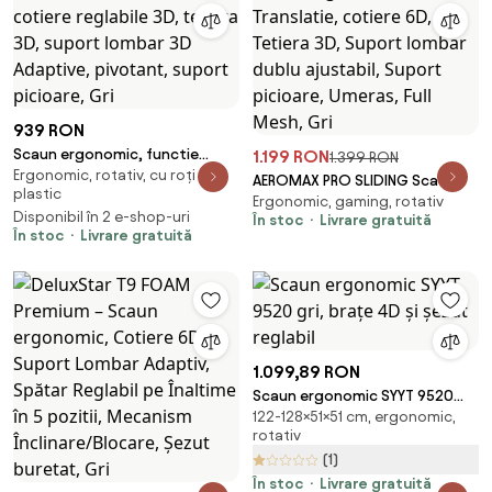
939 RON
Scaun ergonomic, functie
1.199 RON
1.399 RON
Ergonomic, rotativ, cu roți din
translatie sezut, cotiere
AEROMAX PRO SLIDING Scaun
plastic
reglabile 3D, tetiera 3D, suport
Ergonomic, gaming, rotativ
ergonomic, Sezut Translatie,
Disponibil în 2 e-shop-uri
lombar 3D Adaptive, pivotant,
În stoc
Livrare gratuită
cotiere 6D, Tetiera 3D, Suport
În stoc
Livrare gratuită
suport picioare, Gri
lombar dublu ajustabil, Suport
picioare, Umeras, Full Mesh, Gri
1.099,89 RON
Scaun ergonomic SYYT 9520
122-128×51×51 cm, ergonomic,
gri, brațe 4D și șezut reglabil
rotativ
(1)
În stoc
Livrare gratuită