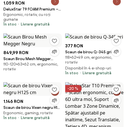
1.059 RON
DeluxStar T9 FOAM Premium –
Ergonomic, rotativ, cu roți
Scaun ergonomic, Cotiere 6D,
gumate
Suport Lombar Adaptiv, Spătar
În stoc
Livrare gratuită
Reglabil pe Înaltime în 5 pozitii,
Mecanism Înclinare/Blocare,
Șezut buretat, Gri
377 RON
Scaun de birou Q-345 gri
849,99 RON
118×62×49 cm, ergonomic,
Scaun Birou Mesh Megger
rotativ
110-120×63×62 cm, ergonomic,
Negru
Disponibil în 4 e-shop-uri
rotativ
În stoc
Livrare gratuită
-20 %
1.146 RON
Scaun de birou Vixen negru H125
Ergonomic, gaming, rotativ
cm
În stoc
Livrare gratuită