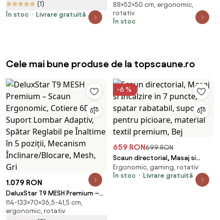
tetiera 3D, cotiere rabatabile,
(1)
88×52×50 cm, ergonomic,
piele ecologică maro închis cu
Alb/Gri
rotativ
În stoc
Livrare gratuită
roți și înălțime reglabilă, lemn
În stoc
cu finisaj alb antichizat,
„Régent"
Cele mai bune produse de la topscaune.ro
-6 %
659 RON
699 RON
Scaun directorial, Masaj si
Ergonomic, gaming, rotativ
Incalzire in 7 puncte, spatar
În stoc
Livrare gratuită
rabatabil, suport pentru
1.079 RON
picioare, material textil
DeluxStar T9 MESH Premium –
premium, Bej
114-133×70×36,5-41,5 cm,
Scaun Ergonomic, Cotiere 6D,
ergonomic, rotativ
Suport Lombar Adaptiv, Spătar