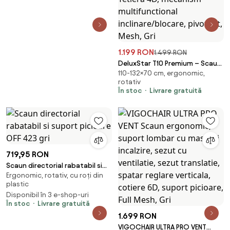
1.199 RON
1.499 RON
DeluxStar T10 Premium – Scaun
110-132×70 cm, ergonomic,
ergonomic, cotiere 6D ultra
rotativ
moi, Suport Lombar 3 Zone
În stoc
Livrare gratuită
Dinamice, Spătar ajustabil pe
inaltime, Sezut Translatie,
Tetiera 4D, mecanism
multifunctional
inclinare/blocare, pivotant,
Mesh, Gri
719,95 RON
Scaun directorial rabatabil si
Ergonomic, rotativ, cu roți din
suport picioare OFF 423 gri
plastic
Disponibil în 3 e-shop-uri
În stoc
Livrare gratuită
1.699 RON
VIGOCHAIR ULTRA PRO VENT