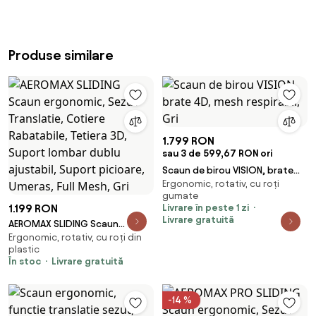
Produse similare
1.799 RON
sau 3 de 599,67 RON ori
Scaun de birou VISION, brate
Ergonomic, rotativ, cu roți
4D, mesh respirabil, Gri
gumate
1.199 RON
Livrare în peste 1 zi
Livrare gratuită
AEROMAX SLIDING Scaun
Ergonomic, rotativ, cu roți din
ergonomic, Sezut Translatie,
plastic
Cotiere Rabatabile, Tetiera 3D,
În stoc
Livrare gratuită
Suport lombar dublu ajustabil,
Suport picioare, Umeras, Full
Mesh, Gri
-14 %