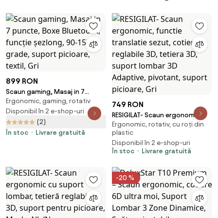
899 RON
Scaun gaming, Masaj in 7
Ergonomic, gaming, rotativ
puncte, Boxe Bluetooth,
749 RON
funcție șezlong, 90-155 grade,
Disponibil în 2 e-shop-uri
RESIGILAT- Scaun ergonomic,
suport picioare, textil, Gri
(2)
Ergonomic, rotativ, cu roți din
functie translatie sezut,
În stoc
Livrare gratuită
plastic
cotiere reglabile 3D, tetiera 3D,
Disponibil în 2 e-shop-uri
suport lombar 3D Adaptive,
În stoc
Livrare gratuită
pivotant, suport picioare, Gri
-20 %