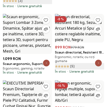
(3)
Reglabil pe Înaltime în 5 poziții,
Mecanism Înclinare/Blocare,
În stoc
Livrare gratuită
Mesh, Gri
-8 %
899 RON
979 RON
Scaun directorial, Rezistent 180
Ergonomic, rotativ, cu roți
kg, Sezut cu Arcuri Metalice și
1.099 RON
gumate
Spumă, cotiere reglabile
Scaun ergonomic, Suport
(5)
inaltime, piele PU, Negru
Ergonomic, gaming, rotativ
Lombar 3 Zone Dinamice,
În stoc
Livrare gratuită
În stoc
Livrare gratuită
Spătar ajustabil pe inaltime,
cotiere 3D, tetiera 3D, suport
pentru picioare, umeras,
-14 %
pivotant, Mesh, Gri