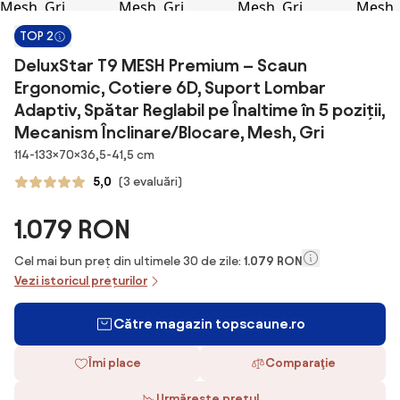
TOP 2
DeluxStar T9 MESH Premium – Scaun
Ergonomic, Cotiere 6D, Suport Lombar
Adaptiv, Spătar Reglabil pe Înaltime în 5 poziții,
Mecanism Înclinare/Blocare, Mesh, Gri
Dimensiuni
114-133×70×36,5-41,5 cm
5,0
(3 evaluări)
1.079 RON
Cel mai bun preț din ultimele 30 de zile:
1.079 RON
Vezi istoricul prețurilor
Către magazin topscaune.ro
Îmi place
Comparaţie
Urmărește prețul