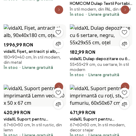
HOMCOM Dulap Textil Portabil
În stil modern, din PAL, din metal
in Material Nețesut și Oțel, cu
În stoc
Livrare gratuită
Roți, 10 Compartimente și 2
Bare pentru Umerașe, Gri Închis
| Aosom Romania
1.996,99 RON
vidaXL Fișet, antracit și alb,
182,99 RON
180×90×40 cm, în stil modern,
90x40x180 cm, oțel
vidaXL Dulap depozitare cu 6
din metal
55×55×29 cm, cu sertare, în stil
sertare, negru, 55x29x55 cm,
În stoc
Livrare gratuită
modern
oțel
În stoc
Livrare gratuită
420,99 RON
471,99 RON
vidaXL Suport pentru
vidaXL Suport pentru
67×60×50 cm, în stil rustic, din
67×60×50 cm, în stil modern,
imprimantă Lemn vechi 60 x 50
imprimantă cu roți, stejar
lemn
decor stejar
x 67 cm
fumuriu, 60x50x67 cm
În stoc
Livrare gratuită
În stoc
Livrare gratuită