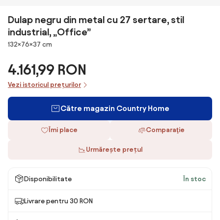
Dulap negru din metal cu 27 sertare, stil
industrial, „Office”
Dimensiuni
132×76×37 cm
4.161,99 RON
Vezi istoricul prețurilor
Către magazin Country Home
Îmi place
Comparaţie
Urmărește prețul
Disponibilitate
În stoc
Livrare pentru 30 RON