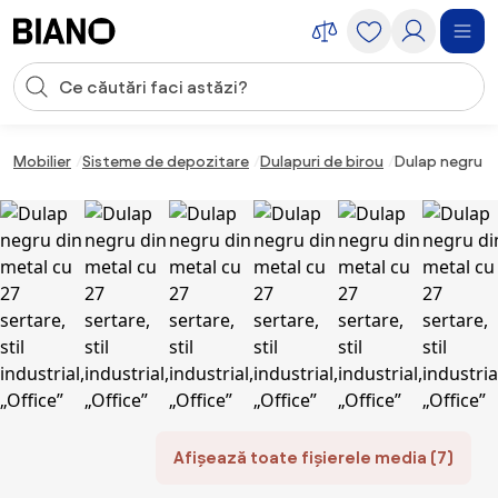
Sari peste navigare, accesează conținutul
Introducerea căutării
Sari peste conținut, mergi la subsol
Mobilier
Sisteme de depozitare
Dulapuri de birou
Dulap negru din
Afișează toate fișierele media (7)