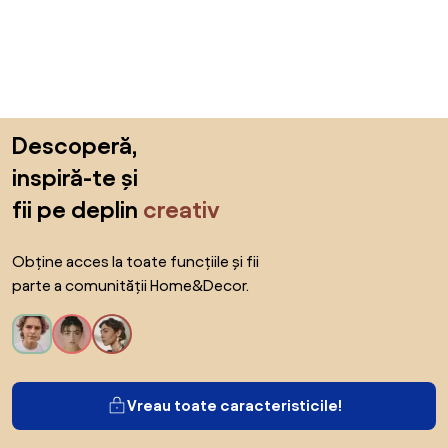
Sari peste subsol, revino la începutul paginii
Descoperă,
inspiră-te și
fii pe deplin
creativ
Obține acces la toate funcțiile și fii
parte a comunității Home&Decor.
Vreau toate caracteristicile!