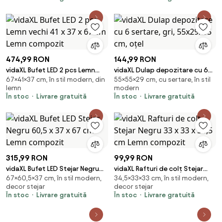
474,99 RON
144,99 RON
vidaXL Bufet LED 2 pcs Lemn
vidaXL Dulap depozitare cu 6
67×41×37 cm, în stil modern, din
55×55×29 cm, cu sertare, în stil
vechi 41 x 37 x 67 cm Lemn
sertare, gri, 55x29x55 cm, oțel
lemn
modern
compozit
În stoc
Livrare gratuită
În stoc
Livrare gratuită
315,99 RON
99,99 RON
vidaXL Bufet LED Stejar Negru
vidaXL Rafturi de colț Stejar
67×60,5×37 cm, în stil modern,
34,5×33×33 cm, în stil modern,
60,5 x 37 x 67 cm Lemn
Negru 33 x 33 x 34,5 cm Lemn
decor stejar
decor stejar
compozit
compozit
În stoc
Livrare gratuită
În stoc
Livrare gratuită