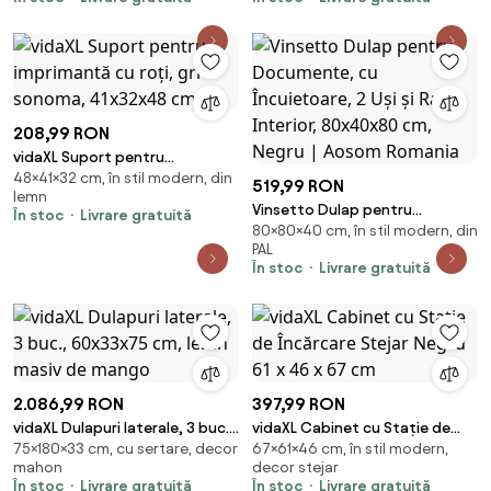
208,99 RON
vidaXL Suport pentru
48×41×32 cm, în stil modern, din
imprimantă cu roți, gri sonoma,
519,99 RON
lemn
41x32x48 cm
Vinsetto Dulap pentru
În stoc
Livrare gratuită
80×80×40 cm, în stil modern, din
Documente, cu Încuietoare, 2
PAL
Uși și Raft Interior, 80x40x80
În stoc
Livrare gratuită
cm, Negru | Aosom Romania
2.086,99 RON
397,99 RON
vidaXL Dulapuri laterale, 3 buc.,
vidaXL Cabinet cu Stație de
75×180×33 cm, cu sertare, decor
67×61×46 cm, în stil modern,
60x33x75 cm, lemn masiv de
Încărcare Stejar Negru 61 x 46 x
mahon
decor stejar
mango
67 cm
În stoc
Livrare gratuită
În stoc
Livrare gratuită