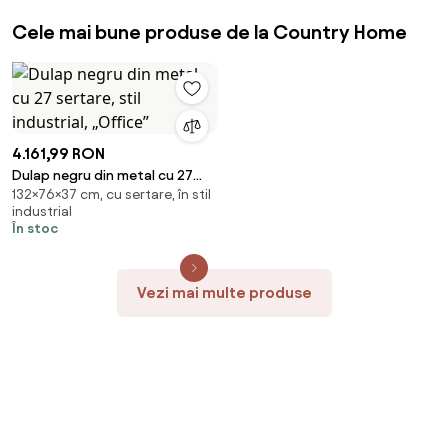
Cele mai bune produse de la Country Home
4.161,99 RON
Dulap negru din metal cu 27
132×76×37 cm, cu sertare, în stil
sertare, stil industrial, „Office”
industrial
În stoc
Vezi mai multe produse