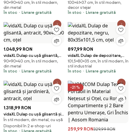
90×90×40 cm, în stil modern,
100×41×37 cm, în stil modern,
negru, 90x40x90 cm, oțel
x 37 x 100 cm Lemn compozit
din metal
decor stejar
În stoc
Livrare gratuită
În stoc
Livrare gratuită
1.048,99 RON
897,99 RON
vidaXL Dulap cu ușă glisantă,
vidaXL Dulap de depozitare,
90×90×40 cm, în stil modern,
101,5×80×35 cm, în stil modern, în
antracit, 90x40x90 cm, oțel
negru, 80x35x101,5 cm, oțel
din metal
stil industrial
În stoc
Livrare gratuită
În stoc
Livrare gratuită
-21 %
1.318,99 RON
vidaXL Dulap cu ușă glisantă și
În stil modern, din metal, cu ușă
jardinieră, antracit, oțel
Disponibil în 2 e-shop-uri
259,99 RON
329,99 RON
În stoc
Livrare gratuită