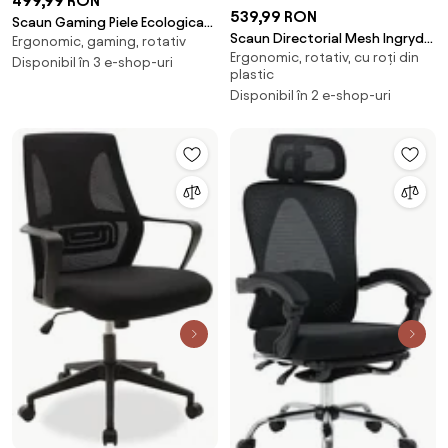
499,99 RON
539,99 RON
Scaun Gaming Piele Ecologica
Scaun Directorial Mesh Ingryd
Ergonomic, gaming, rotativ
Waller Negru
Ergonomic, rotativ, cu roți din
Negru
Disponibil în 3 e-shop-uri
plastic
Disponibil în 2 e-shop-uri