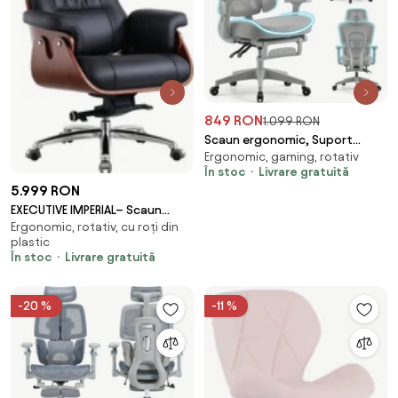
849 RON
1.099 RON
Scaun ergonomic, Suport
Ergonomic, gaming, rotativ
Lombar 3 Zone Dinamice,
În stoc
Livrare gratuită
Spătar ajustabil pe inaltime,
5.999 RON
cotiere 3D, tetiera 3D, suport
EXECUTIVE IMPERIAL– Scaun
pentru picioare, umeras,
Ergonomic, rotativ, cu roți din
Directorial Premium, Tapițerie
pivotant, Mesh, Gri
plastic
din Piele PU Calitativă, Furnir
În stoc
Livrare gratuită
Curbat Finisaj Nuc, Funcție de
Înclinare și Reglaj pe Înălțime
Bază din Aluminiu, Negru
-20 %
-11 %