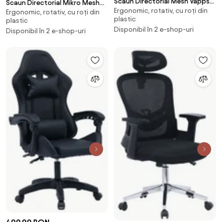
Scaun Directorial Mesh Vapps
Scaun Directorial Mikro Mesh
Ergonomic, rotativ, cu roți din
Negru
Ergonomic, rotativ, cu roți din
Negru
plastic
plastic
Disponibil în 2 e-shop-uri
Disponibil în 2 e-shop-uri