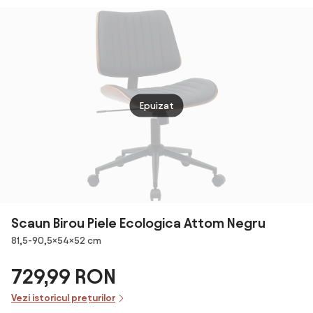
textil
64x52
cm
Epuizat
Scaun Birou Piele Ecologica Attom Negru
Dimensiuni
81,5-90,5×54×52 cm
729,99 RON
Vezi istoricul prețurilor