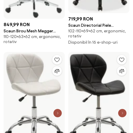
719,99 RON
849,99 RON
Scaun Directorial Piele
Scaun Birou Mesh Megger
102-110×69×62 cm, ergonomic,
Ecologica Roger Negru
rotativ
110-120×63×62 cm, ergonomic,
Negru
rotativ
Disponibil în 16 e-shop-uri