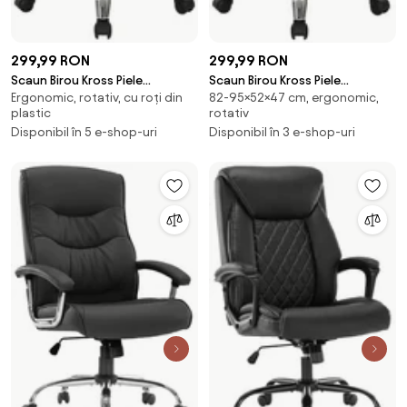
299,99 RON
299,99 RON
Scaun Birou Kross Piele
Scaun Birou Kross Piele
Ergonomic, rotativ, cu roți din
82-95×52×47 cm, ergonomic,
Ecologica Alb
Ecologica Negru
plastic
rotativ
Disponibil în 5 e-shop-uri
Disponibil în 3 e-shop-uri