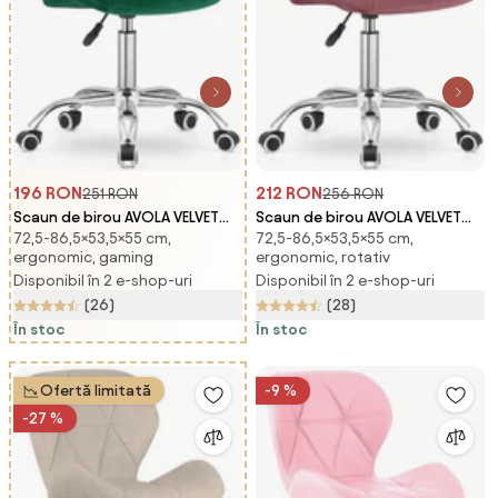
196 RON
212 RON
251 RON
256 RON
Scaun de birou AVOLA VELVET
Scaun de birou AVOLA VELVET
72,5-86,5×53,5×55 cm,
72,5-86,5×53,5×55 cm,
verde
roz inchis
ergonomic, gaming
ergonomic, rotativ
Disponibil în 2 e-shop-uri
Disponibil în 2 e-shop-uri
(26)
(28)
În stoc
În stoc
Ofertă limitată
-9 %
-27 %