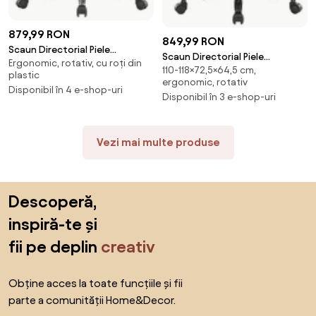
879,99 RON
849,99 RON
Scaun Directorial Piele
Scaun Directorial Piele
Ergonomic, rotativ, cu roți din
Ecologica Prinno Negru
110-118×72,5×64,5 cm,
Ecologica Winner Negru
plastic
ergonomic, rotativ
Disponibil în 4 e-shop-uri
Disponibil în 3 e-shop-uri
Vezi mai multe produse
Sari peste subsol, revino la începutul paginii
Descoperă,
inspiră-te și
fii pe deplin
creativ
Obține acces la toate funcțiile și fii
parte a comunității Home&Decor.