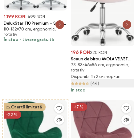
1.199 RON
1.499 RON
DeluxStar T10 Premium – Scaun
110-132×70 cm, ergonomic,
ergonomic, cotiere 6D ultra
rotativ
moi, Suport Lombar 3 Zone
În stoc
Livrare gratuită
Dinamice, Spătar ajustabil pe
inaltime, Sezut Translatie,
196 RON
220 RON
Tetiera 4D, mecanism
Scaun de birou AVOLA VELVET
multifunctional
73-83×46×56 cm, ergonomic,
roz
inclinare/blocare, pivotant,
rotativ
Mesh, Gri
Disponibil în 2 e-shop-uri
(44)
În stoc
Ofertă limitată
-17 %
-22 %