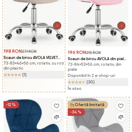
198 RON
271 RON
196 RON
215 RON
Scaun de birou AVOLA VELVET
Scaun de birou AVOLA din piele
73-83×46×56 cm, rotativ, cu roți
bej
73-84×53×56 cm, rotativ, din
ecologica, roz
din plastic
piele
(1)
Disponibil în 2 e-shop-uri
(30)
În stoc
-12 %
Ofertă limitată
-34 %