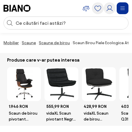
Sari peste navigare, accesează conținutul
Introducerea căutării
Sari peste conținut, mergi la subsol
Mobilier
Scaune
Scaune de birou
Scaun Birou Piele Ecologica At
Produse care v-ar putea interesa
1.946 RON
555,99 RON
428,99 RON
403 
Scaun de birou
vidaXL Scaun
vidaXL Scaun
Scaun
pivotant
pivotant Negru
de birou
Q319,
Manhattan
63 x 75 x 76 cm
pivotant,
negru
PU lucios
negru, material
stofa