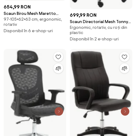
654,99 RON
Scaun Birou Mesh Maretto
699,99 RON
97-105×62×63 cm, ergonomic,
Negru
Scaun Directorial Mesh Tonny
rotativ
Ergonomic, rotativ, cu roți din
Negru
Disponibil în 6 e-shop-uri
plastic
Disponibil în 2 e-shop-uri