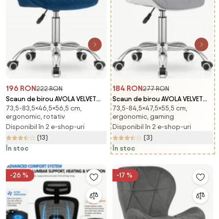
196 RON
184 RON
222 RON
277 RON
Scaun de birou AVOLA VELVET
Scaun de birou AVOLA VELVET
73,5-83,5×46,5×56,5 cm,
73,5-84,5×47,5×55,5 cm,
albastru
gri-alb
ergonomic, rotativ
ergonomic, gaming
Disponibil în 2 e-shop-uri
Disponibil în 2 e-shop-uri
(13)
(3)
În stoc
În stoc
-26 %
-17 %