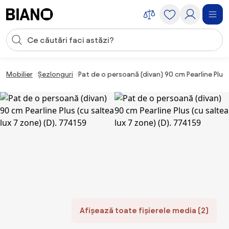
Sari peste navigare, accesează conținutul
Introducerea căutării
Sari peste conținut, mergi la subsol
Mobilier
Șezlonguri
Pat de o persoană (divan) 90 cm Pearline Plus 
Afișează toate fișierele media (2)