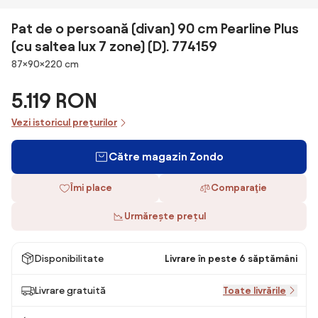
Pat de o persoană (divan) 90 cm Pearline Plus
(cu saltea lux 7 zone) (D). 774159
Dimensiuni
87×90×220 cm
5.119 RON
Vezi istoricul prețurilor
Către magazin Zondo
Îmi place
Comparaţie
Urmărește prețul
Disponibilitate
Livrare în peste 6 săptămâni
Livrare gratuită
Toate livrările