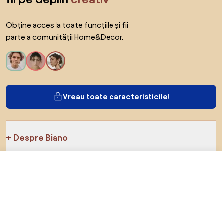
Obține acces la toate funcțiile și fii
parte a comunității Home&Decor.
Vreau toate caracteristicile!
Despre Biano
5.119 RON
Către magazin
Pentru utilizatori
Pentru magazine