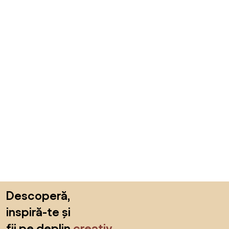
Sari peste subsol, revino la începutul paginii
Descoperă,
inspiră-te și
fii pe deplin
creativ