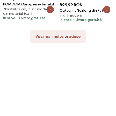
HOMCOM Canapea extensibilă
899,99 RON
78×95×179 cm, în stil modern,
cu Spătar Reglabil pe 5 Nivele și
Outsunny Șezlong din Ratan
din material textil
Pernă Suplimentară, 95x179x78
În stil modern
Forma S cu Pernă, Șezlong de
În stoc
Livrare gratuită
cm, Gri | Aosom Romania
În stoc
Livrare gratuită
Grădină cu Structură din Oțel,
pentru Terasă, Plajă, Piscină,
Grădină, 175x57x80cm, Crem |
Vezi mai multe produse
Aosom Romania