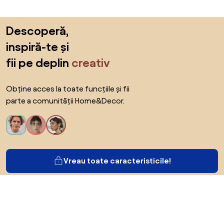
Sari peste subsol, revino la începutul paginii
Descoperă,
inspiră-te și
fii pe deplin
creativ
Obține acces la toate funcțiile și fii
parte a comunității Home&Decor.
Vreau toate caracteristicile!
Despre Biano