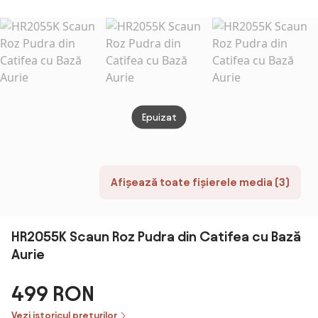
negru
Epuizat
Afișează toate fișierele media (3)
HR2055K Scaun Roz Pudra din Catifea cu Bază
Aurie
499 RON
Vezi istoricul prețurilor