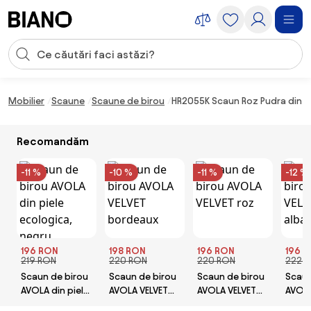
Sari peste navigare, accesează conținutul
Introducerea căutării
Sari peste conținut, mergi la subsol
Mobilier
Scaune
Scaune de birou
HR2055K Scaun Roz Pudra din C
Recomandăm
-11 %
-10 %
-11 %
-12 %
196 RON
198 RON
196 RON
196 
219 RON
220 RON
220 RON
222 
Scaun de birou
Scaun de birou
Scaun de birou
Scaun
AVOLA din piele
AVOLA VELVET
AVOLA VELVET
AVOLA
ecologica,
bordeaux
roz
albas