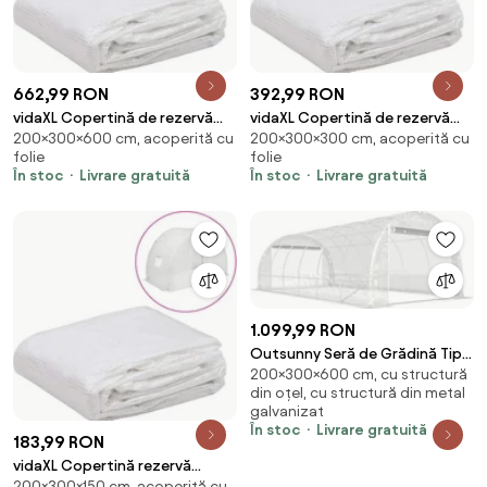
662,99 RON
392,99 RON
vidaXL Copertină de rezervă
vidaXL Copertină de rezervă
200×300×600 cm, acoperită cu
200×300×300 cm, acoperită cu
pentru seră (18 m²),
pentru seră (9 m²),
folie
folie
transparent, 3x6x2 m
transparent, 3x3x2 m
În stoc
Livrare gratuită
În stoc
Livrare gratuită
1.099,99 RON
Outsunny Seră de Grădină Tip
200×300×600 cm, cu structură
Tunel 3x6x2 m cu 2 Uși Rulabile,
din oțel, cu structură din metal
Cadru din Oțel și Acoperire din
galvanizat
PE, pentru Legume, Fructe, Flori,
În stoc
Livrare gratuită
183,99 RON
Anti-UV, Transparentă | Aosom
Romania
vidaXL Copertină rezervă
200×300×150 cm, acoperită cu