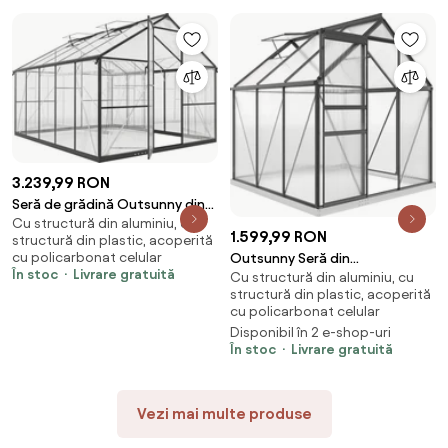
3.239,99 RON
Seră de grădină Outsunny din
Cu structură din aluminiu, cu
aluminiu și policarbonat, 7,5㎡,
1.599,99 RON
structură din plastic, acoperită
cu ușă cu balamale, 2 ferestre
cu policarbonat celular
Outsunny Seră din
reglabile, sistem de drenaj,
În stoc
Livrare gratuită
Cu structură din aluminiu, cu
Policarbonat și Aluminiu cu Ușă
anti-UV, 304x247x205cm,
structură din plastic, acoperită
Glisantă și Fereastră Reglabilă
negru | Aosom Romania
cu policarbonat celular
pe Acoperiș, 3.6㎡, Gri | Aosom
Disponibil în 2 e-shop-uri
Romania
În stoc
Livrare gratuită
Vezi mai multe produse