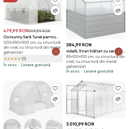
479,99 RON
509,99 RON
Outsunny Seră Tunel pentru
200×350×300 cm, cu structură
Grădină cu 6 Ferestruici și Ușă
384,99 RON
din oțel, cu structură din metal
Rulantă, Seră pentru Grădină
vidaXL Strat înălțat cu seră de
galvanizat
din Oțel, 3,5x3x2 m, Alb | Aosom
85×100×100 cm, cu structură din
grădină, argintiu, 100x100x85
(1)
Romania
oțel, cu structură din metal
cm
În stoc
Livrare gratuită
galvanizat
În stoc
Livrare gratuită
3.010,99 RON