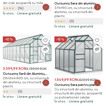
din oțel, acoperită cu folie
Outsunny Sera din aluminiu
și Acoperiș Învelit PE pentru
375×190 cm, cu structură din
(14)
pentru plante cu ventilatie,
Plante, 3,5x3x2 m, Verde |
aluminiu, cu structură din
sera pentru legume, fructe,
Aosom Romania
În stoc
Livrare gratuită
plastic
ierburi 190 x 375cm, Verde |
(3)
Aosom Romania
În stoc
Livrare gratuită
-10 %
-15 %
3.399,99 RON
3.789,99 RON
Outsunny Seră din Aluminiu,
216×244×500 cm, cu structură
Seră de Grădină din
1.549,99 RON
1.829,99 RON
din aluminiu, cu structură din
Policarbonat pentru Plante,
Outsunny Sera pentru plante
plastic
Legume, Fructe, 244x500x216
Cu structură din aluminiu, cu
din aluminiu kit sera de gradina
(5)
cm, Transparentă | Aosom
structură din plastic, acoperită
walk-in din policarbonat cu
În stoc
Livrare gratuită
cu policarbonat celular
Romania
ventilatie, Verde | Aosom
În stoc
Livrare gratuită
Romania