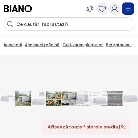
Sari peste navigare, accesează conținutul
Introducerea căutării
Sari peste conținut, mergi la subsol
Accesorii
Accesorii grădină
Cultivarea plantelor
Sere și solarii
O
Afișează toate fișierele media (9)