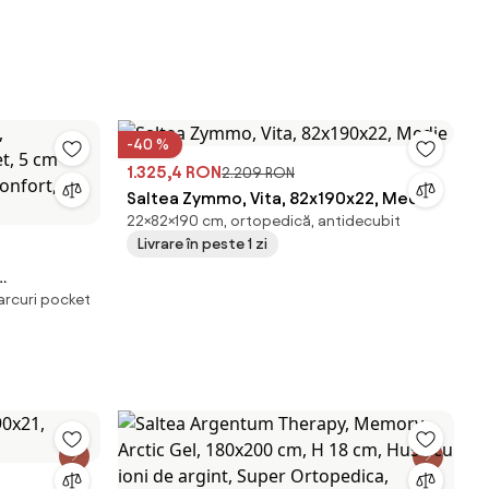
-40 %
1.325,4 RON
2.209 RON
Saltea Zymmo, Vita, 82x190x22, Medie
22×82×190 cm, ortopedică, antidecubit
Livrare în peste 1 zi
arcuri pocket
et, 5 cm
onfort,