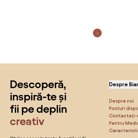
Sari peste subsol, revino la începutul paginii
Descoperă,
Despre Bia
inspiră-te și
Despre noi
fii pe deplin
Posturi disp
Contactați-
creativ
Pentru Medi
Caracteristi