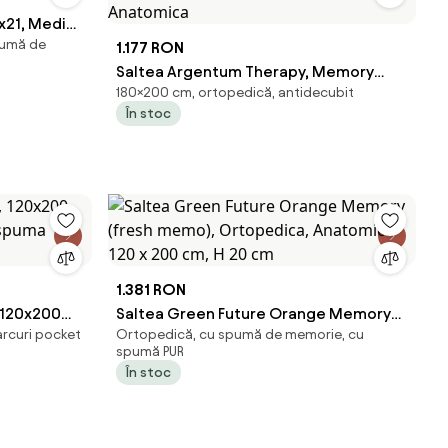
x21, Medie-
pumă de
1.177 RON
Saltea Argentum Therapy, Memory
180×200 cm, ortopedică, antidecubit
Arctic Gel, 180x200 cm, H 18 cm, Husa
În stoc
cu ioni de argint, Super Ortopedica,
Anatomica
1.381 RON
 120x200
Saltea Green Future Orange Memory
arcuri pocket
Ortopedică, cu spumă de memorie, cu
 spuma
(fresh memo), Ortopedica, Anatomica
spumă PUR
120 x 200 cm, H 20 cm
În stoc