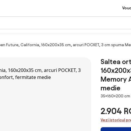
Vou
een Future, California, 160x200x35 cm, arcuri POCKET, 3 cm spuma Me
Saltea or
160x200x
Memory Ar
medie
Dimensiuni
35×160×200 cm
2.904 
Vezi istoricul pr