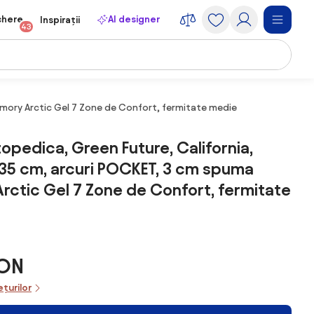
chere
AI designer
Inspirații
43
mory Arctic Gel 7 Zone de Confort, fermitate medie
topedica, Green Future, California,
35 cm, arcuri POCKET, 3 cm spuma
ctic Gel 7 Zone de Confort, fermitate
RON
ețurilor