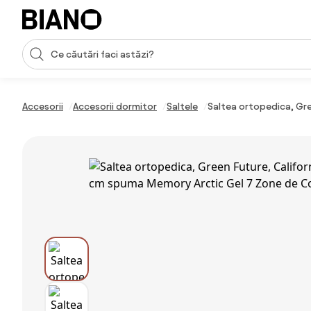
Sari peste navigare, accesează conținutul
Introducerea căutării
Sari peste conținut, mergi la subsol
Accesorii
Accesorii dormitor
Saltele
Saltea ortopedica, Gr