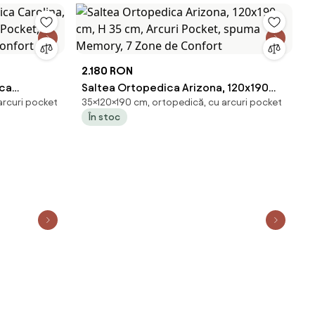
2.180 RON
ica
Saltea Ortopedica Arizona, 120x190
arcuri pocket
35×120×190 cm, ortopedică, cu arcuri pocket
cm, Arcuri
cm, H 35 cm, Arcuri Pocket, spuma
În stoc
one de
Memory, 7 Zone de Confort