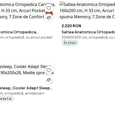
2.220 RON
tomica Ortopedica
Saltea Anatomica Ortoped
m, ortopedică, cu arcuri pocket
33×160×200 cm, ortopedică, cu 
80x200 cm, H 33 cm, Arcuri
Carolina, 160x200 cm, H 33 
În stoc
uma Memory, 7 Zone de
Pocket, spuma Memory, 7 Z
Confort
sleep, Cooler Adapt Sleep
, ortopedică, antidecubit
, 90x200x28, Medie spre
ste 1 zi