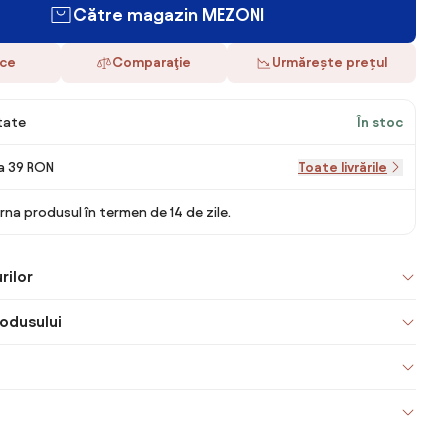
Către magazin MEZONI
ace
Comparaţie
Urmărește prețul
itate
În stoc
la 39 RON
Toate livrările
rna produsul în termen de 14 de zile.
rilor
odusului