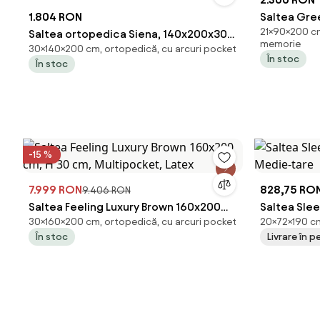
1.804 RON
Saltea Gre
21×90×200 c
Saltea ortopedica Siena, 140x200x30
21 cm - Nan
memorie
30×140×200 cm, ortopedică, cu arcuri pocket
cm, Pocket 7 Zone de Confort,
În stoc
În stoc
Memory, fermitate medie/ferma
-15 %
7.999 RON
828,75 RO
9.406 RON
Saltea Feeling Luxury Brown 160x200
Saltea Sle
30×160×200 cm, ortopedică, cu arcuri pocket
20×72×190 cm
cm, H 30 cm, Multipocket, Latex
Medie-tar
În stoc
Livrare în pe