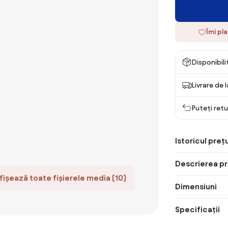
Îmi pl
Disponibil
Livrare de 
Puteți retu
Istoricul prețu
Descrierea pr
fișează toate fișierele media (10)
Dimensiuni
Specificații