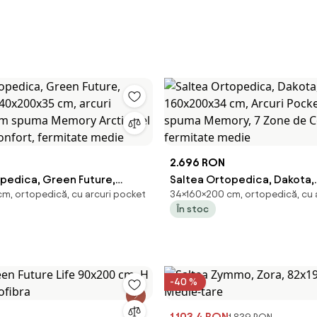
2.696 RON
opedica, Green Future,
Saltea Ortopedica, Dakota,
m, ortopedică, cu arcuri pocket
34×160×200 cm, ortopedică, cu 
 140x200x35 cm, arcuri
160x200x34 cm, Arcuri Pock
În stoc
cm spuma Memory Arctic
spuma Memory, 7 Zone de C
 de Confort, fermitate
fermitate medie
-40 %
1.103,4 RON