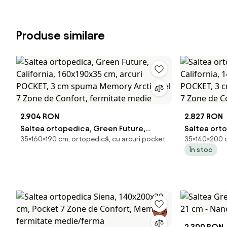
Produse similare
2.904 RON
2.827 RON
Saltea ortopedica, Green Future,
Saltea ort
35×160×190 cm, ortopedică, cu arcuri pocket
35×140×200 c
California, 160x190x35 cm, arcuri
California,
În stoc
POCKET, 3 cm spuma Memory Arctic
POCKET, 3 
Gel 7 Zone de Confort, fermitate
Gel 7 Zone
medie
medie
2.300 RON