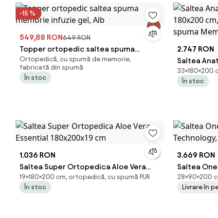
-15 %
549,88 RON
649 RON
Topper ortopedic saltea spuma
2.747 RON
Ortopedică, cu spumă de memorie,
memorie infuzie gel, Alb
Saltea Ana
fabricată din spumă
33×180×200 c
Carolina, 1
În stoc
În stoc
Pocket, sp
Confort
1.036 RON
3.669 RON
Saltea Super Ortopedica Aloe Vera
Saltea One
19×180×200 cm, ortopedică, cu spumă PUR
28×90×200 cm
Essential 180x200x19 cm
Technology
În stoc
Livrare în pe
tare