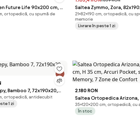
1.839 RON
en Future Life 90x200 cm, H
Saltea Zymmo, Zora, 82x190
m, ortopedică, cu spumă de
21×82×190 cm, ortopedică, cu s
ofibra
tare
memorie
Livrare în peste 1 zi
N
epy, Bamboo 7, 72x190x20,
2.180 RON
, ortopedică, antidecubit
e
Saltea Ortopedica Arizona,
ste 1 zi
35×120×200 cm, ortopedică, cu 
cm, H 35 cm, Arcuri Pocket,
În stoc
Memory, 7 Zone de Confort