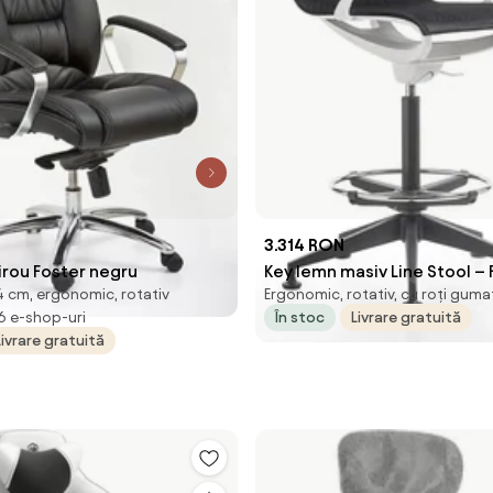
3.314 RON
irou Foster negru
Key lemn masiv Line Stool – 
4 cm, ergonomic, rotativ
Ergonomic, rotativ, cu roți guma
birou
 6 e-shop-uri
În stoc
Livrare gratuită
Livrare gratuită