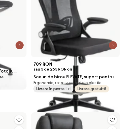
789 RON
sau 3 de 263 RON ori
Fotoliu
Scaun de birou ELEVATE, suport pentru
te
Ergonomic, rotativ, cu roți din plastic
picioare reglabil, Mesh, Negru
Livrare în peste 1 zi
Livrare gratuită