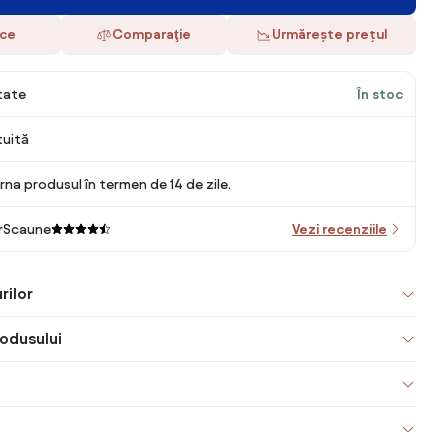
ace
Comparaţie
Urmărește prețul
itate
În stoc
tuită
rna produsul în termen de 14 de zile.
rScaune
Vezi recenziile
rilor
odusului