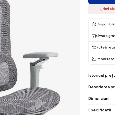
Îmi pl
Disponibil
Livrare gra
Puteți retu
Importato
Istoricul prețu
Descrierea pr
Dimensiuni
Specificații