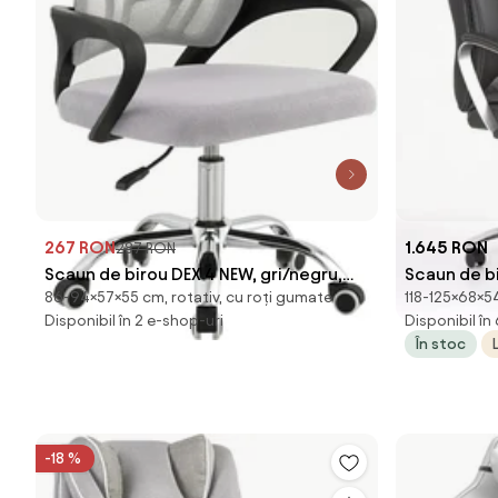
267 RON
1.645 RON
287 RON
Scaun de birou DEX 4 NEW, gri/negru,
Scaun de b
86-94×57×55 cm, rotativ, cu roți gumate
118-125×68×5
material textil/plasă, 57x55x86-9
Disponibil în 2 e-shop-uri
Disponibil în
În stoc
-18 %