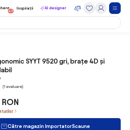
chere
AI designer
Inspirații
47
onomic SYYT 9520 gri, brațe 4D și
abil
m
0
(1 evaluare)
9 RON
ețurilor
Către magazin ImportatorScaune