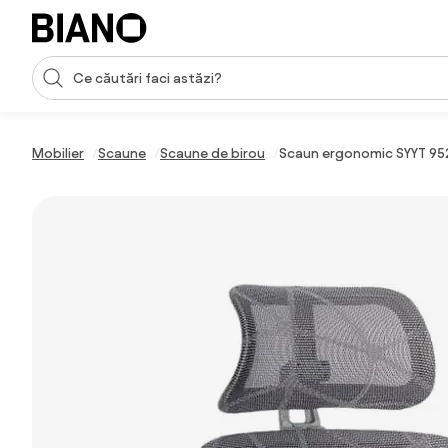
Sari peste navigare, accesează conținutul
Introducerea căutării
Sari peste conținut, mergi la subsol
Mobilier
Scaune
Scaune de birou
Scaun ergonomic SYYT 9520