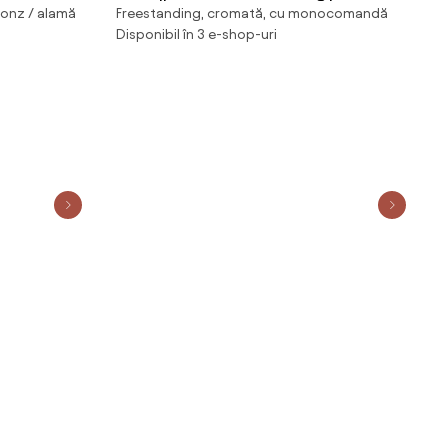
ronz / alamă
Freestanding, cromată, cu monocomandă
cadă
Disponibil în 3 e-shop-uri