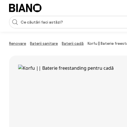
Sari peste navigare, accesează conținutul
Introducerea căutării
Sari peste conținut, mergi la subsol
Renovare
Baterii sanitare
Baterii cadă
Korfu || Baterie free