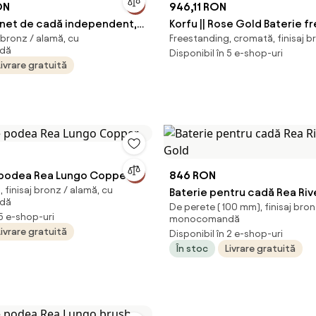
ON
946,11 RON
inet de cadă independent,
Korfu || Rose Gold Baterie 
j bronz / alamă, cu
Freestanding, cromată, finisaj b
cm, oțel inoxidabil
pentru cadă
dă
Disponibil în 5 e-shop-uri
Livrare gratuită
 podea Rea Lungo Copper
846 RON
 finisaj bronz / alamă, cu
Baterie pentru cadă Rea Riv
dă
De perete ( 100 mm), finisaj bron
Gold
 5 e-shop-uri
monocomandă
Livrare gratuită
Disponibil în 2 e-shop-uri
În stoc
Livrare gratuită