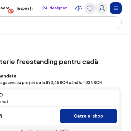
chere
AI designer
Inspirații
47
Baterie freestanding pentru cadă
mandate
agazine cu prețuri de la 893,45 RON până la 1.034 RON:
RO
urnat
N
Către e-shop