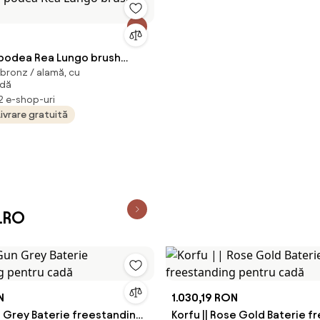
 podea Rea Lungo brush
j bronz / alamă, cu
dă
 2 e-shop-uri
Livrare gratuită
s.RO
N
1.030,19 RON
n Grey Baterie freestanding
Korfu || Rose Gold Baterie 