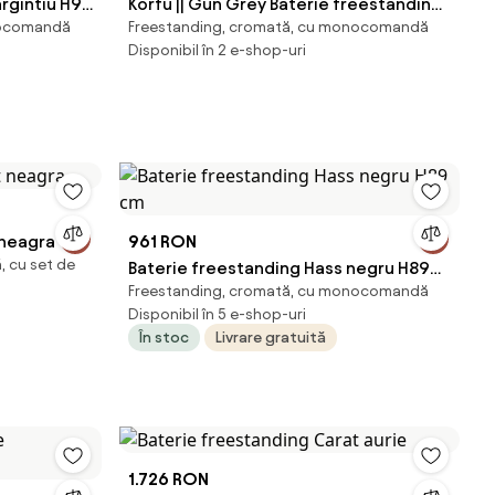
argintiu H92
Korfu || Gun Grey Baterie freestanding
nocomandă
Freestanding, cromată, cu monocomandă
pentru cadă
Disponibil în 2 e-shop-uri
 neagra
961 RON
 cu set de
Baterie freestanding Hass negru H89
Freestanding, cromată, cu monocomandă
cm
Disponibil în 5 e-shop-uri
În stoc
Livrare gratuită
1.726 RON