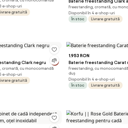
g, cromată, cu monocomandă
Baterie freestanding Clark 
 3 e-shop-uri
Freestanding, cromată, cu mo
cm
Livrare gratuită
Disponibil în 4 e-shop-uri
În stoc
Livrare gratuită
1.953 RON
eestanding Clark negru
Baterie freestanding Carat
g, cromată, cu monocomandă
Freestanding, cu monocomandă,
duș
 5 e-shop-uri
Disponibil în 4 e-shop-uri
Livrare gratuită
În stoc
Livrare gratuită