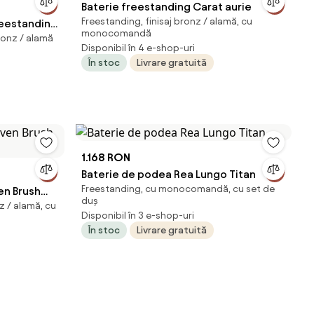
Baterie freestanding Carat aurie
Freestanding, finisaj bronz / alamă, cu
freestanding
monocomandă
ronz / alamă
Disponibil în 4 e-shop-uri
În stoc
Livrare gratuită
1.168 RON
Baterie de podea Rea Lungo Titan
Freestanding, cu monocomandă, cu set de
en Brush
duș
z / alamă, cu
Disponibil în 3 e-shop-uri
În stoc
Livrare gratuită