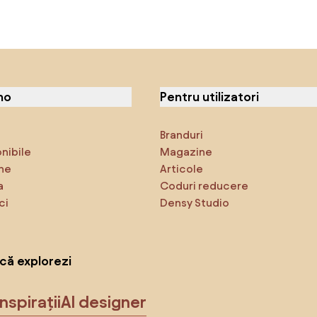
no
Pentru utilizatori
Branduri
onibile
Magazine
ne
Articole
a
Coduri reducere
ci
Densy Studio
că explorezi
Inspirații
AI designer