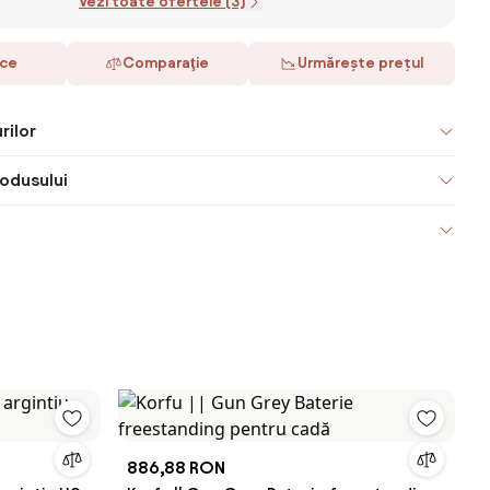
Vezi toate ofertele (3)
ace
Comparaţie
Urmărește prețul
rilor
odusului
886,88 RON