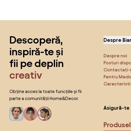
Sari peste subsol, revino la începutul paginii
Descoperă,
Despre Bia
inspiră-te și
Despre noi
fii pe deplin
Posturi disp
Contactați-
creativ
Pentru Medi
Caracteristi
Obține acces la toate funcțiile și fii
parte a comunității Home&Decor.
Asigură-te 
Produse