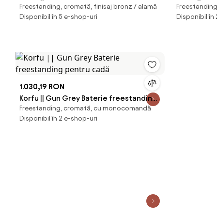
Freestanding, cromată, finisaj bronz / alamă
Freestandin
pentru cadă
pentru cad
Disponibil în 5 e-shop-uri
Disponibil în
1.030,19 RON
Korfu || Gun Grey Baterie freestanding
Freestanding, cromată, cu monocomandă
pentru cadă
Disponibil în 2 e-shop-uri