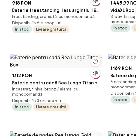
918 RON
1.445,99 R
Baterie freestanding Hass argintiu H89
vidaXL Rob
Freestanding, cromată, cu monocomandă
Stativ, finisa
cm
auriu, 99,5 
monocoman
Disponibil în 6 e-shop-uri
În stoc
În stoc
Livrare gratuită
1.169 RON
1.112 RON
Baterie de
Freestanding,
Baterie pentru cadă Rea Lungo Titan +
monocoman
Încastrat, finisaj bronz / alamă, cu
Box
Disponibil în
monocomandă
În stoc
Disponibil în 3 e-shop-uri
În stoc
Livrare gratuită