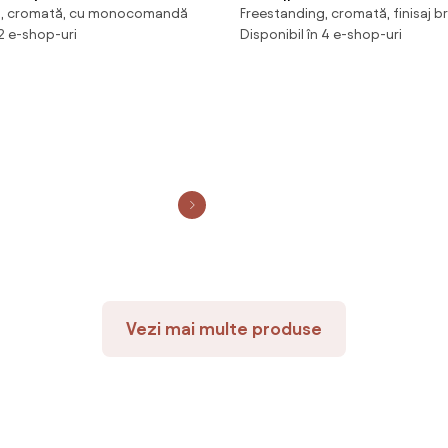
g, cromată, cu monocomandă
Freestanding, cromată, finisaj b
ă
pentru cadă
 2 e-shop-uri
Disponibil în 4 e-shop-uri
Vezi mai multe produse