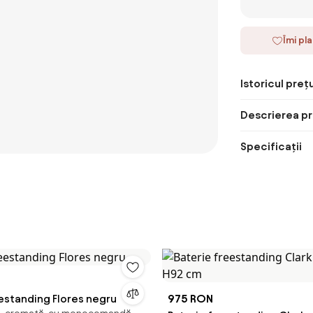
Îmi pl
Istoricul prețu
Descrierea pr
Specificații
estanding Flores negru
975 RON