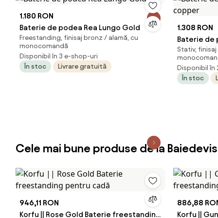
1.180 RON
Baterie de podea Rea Lungo Gold
1.308 RON
Freestanding, finisaj bronz / alamă, cu
Baterie de
monocomandă
Stativ, finisa
copper
Disponibil în 3 e-shop-uri
monocoman
În stoc
Livrare gratuită
Disponibil în
În stoc
Cele mai bune produse de la Baiedevi
946,11 RON
886,88 RO
Korfu || Rose Gold Baterie freestanding
Korfu || Gu