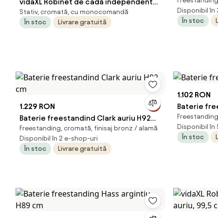
Freestandin
vidaXL Robinet de cadă independent
Disponibil în
Stativ, cromată, cu monocomandă
argintiu oțel 99,5 cm inoxidabil
În stoc
În stoc
Livrare gratuită
1.102 RON
1.229 RON
Baterie fr
Freestandin
Baterie freestandind Clark auriu H92
Disponibil în
Freestanding, cromată, finisaj bronz / alamă
cm
În stoc
Disponibil în 2 e-shop-uri
În stoc
Livrare gratuită