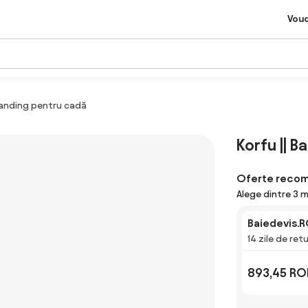
Vou
standing pentru cadă
Korfu || 
Oferte reco
Alege dintre 3 m
Baiedevis.
14 zile de ret
893,45 RO