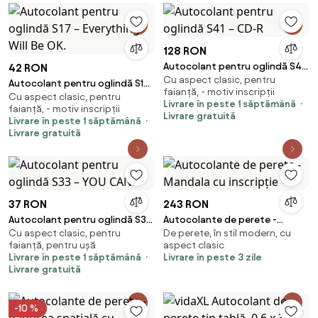
128 RON
Autocolant pentru oglindă S41
42 RON
Cu aspect clasic, pentru
– CD-R
Autocolant pentru oglindă S17
faianță, - motiv inscripții
Cu aspect clasic, pentru
– Everything Will Be OK.
Livrare în peste 1 săptămână
faianță, - motiv inscripții
Livrare gratuită
Livrare în peste 1 săptămână
Livrare gratuită
37 RON
243 RON
Autocolant pentru oglindă S33
Autocolante de perete -
Cu aspect clasic, pentru
De perete, în stil modern, cu
– YOU CAN.
Mandala cu inscripție
faianță, pentru ușă
aspect clasic
Livrare în peste 1 săptămână
Livrare în peste 3 zile
Livrare gratuită
-10 %