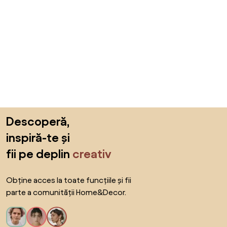
Sari peste subsol, revino la începutul paginii
Descoperă,
inspiră-te și
fii pe deplin
creativ
Obține acces la toate funcțiile și fii
parte a comunității Home&Decor.