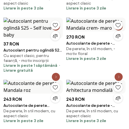
aspect clasic
aspect clasic
Livrare în peste 3 zile
Livrare în peste 3 zile
270 RON
Autocolante de perete -
37 RON
De perete, în stil modern, -
Mandala crem- maro
Autocolant pentru oglindă S25
motiv floral
Cu aspect clasic, pentru
– Self love baby
Livrare în peste 3 zile
faianță, - motiv inscripții
Livrare în peste 1 săptămână
Livrare gratuită
243 RON
243 RON
Autocolante de perete
Autocolante de perete -
De perete, în stil modern, cu
De perete, în stil modern, cu
Mandala roz
Arhitectura mondială
aspect clasic
aspect clasic
Livrare în peste 3 zile
Livrare în peste 3 zile