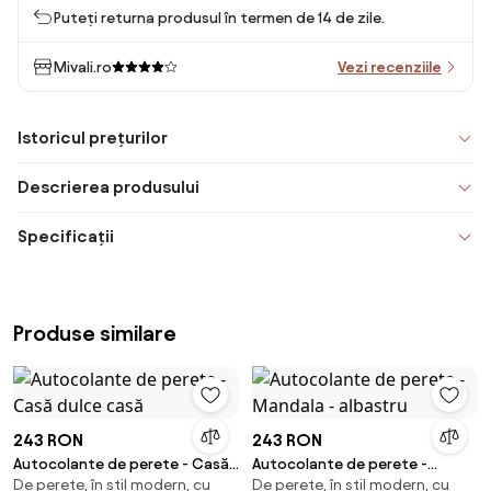
Puteți returna produsul în termen de 14 de zile.
Mivali.ro
Vezi recenziile
Istoricul prețurilor
Descrierea produsului
Specificații
Produse similare
243 RON
243 RON
Autocolante de perete - Casă
Autocolante de perete -
De perete, în stil modern, cu
De perete, în stil modern, cu
dulce casă
Mandala - albastru