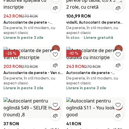
243 RON
106,99 RON
270 RON
Autocolante de perete -
vidaXL Autocolant de perete
De perete, în stil modern, cu
De perete, în stil modern, cu
Pădurea spațială cu inscripție
tip tablă, 0,6 x 3 m, 2 role, cu
aspect clasic
aspect clasic
cretă
Livrare în peste 3 zile
În stoc
Livrare gratuită
-25 %
-10 %
203 RON
243 RON
270 RON
270 RON
Autocolante de perete - Van cu
Autocolante de perete -
De perete, în stil modern, cu
De perete, în stil modern, cu
inscripție
Galaxia cu inscripție
aspect clasic
aspect clasic
Livrare în peste 3 zile
Livrare în peste 3 zile
37 RON
41 RON