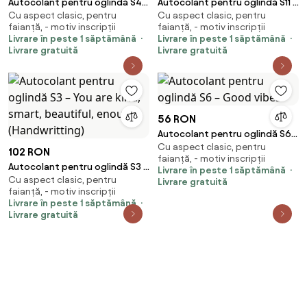
Autocolant pentru oglindă S49
Autocolant pentru oglindă S11 –
Cu aspect clasic, pentru
Cu aspect clasic, pentru
– SELFIE HERE. (round) ,8
You look so good
faianță, - motiv inscripții
faianță, - motiv inscripții
Livrare în peste 1 săptămână
Livrare în peste 1 săptămână
Livrare gratuită
Livrare gratuită
56 RON
Autocolant pentru oglindă S6
Cu aspect clasic, pentru
– Good vibes
102 RON
faianță, - motiv inscripții
Autocolant pentru oglindă S3 –
Livrare în peste 1 săptămână
Cu aspect clasic, pentru
You are kind, smart, beautiful,
Livrare gratuită
faianță, - motiv inscripții
enough. (Handwritting)
Livrare în peste 1 săptămână
Livrare gratuită