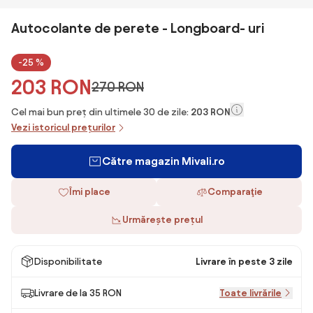
Autocolante de perete - Longboard- uri
-25 %
203 RON
270 RON
Cel mai bun preț din ultimele 30 de zile:
203 RON
Vezi istoricul prețurilor
Către magazin Mivali.ro
Îmi place
Comparaţie
Urmărește prețul
Disponibilitate
Livrare în peste 3 zile
Livrare de la 35 RON
Toate livrările